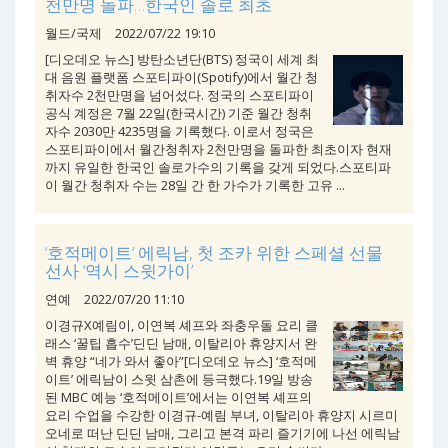
천만명 돌파…한국인 솔로 최초
월드/국제
2022/07/22 19:10
[디오데오 뉴스] 방탄소년단(BTS) 정국이 세계 최
대 음원 플랫폼 스포티파이(Spotify)에서 월간 청
취자수 2천만명을 넘어섰다. 정국의 스포티파이
공식 계정은 7월 22일(한국시간) 기준 월간 청취
자수 2030만 4235명을 기록했다. 이로서 정국은
스포티파이에서 월간청취자 2천만명을 돌파한 최초이자 현재
까지 유일한 한국인 솔로가수의 기록을 갖게 되었다.스포티파
이 월간 청취자 수는 28일 간 한 가수가 기록한 고유 ...
‘호적메이트’ 에릭남, 첫 조카 위한 스페셜 선물
선사 ‘역시 스윗가이’
연예
2022/07/20 11:10
이경규X예림이, 이연복 셰프와 좌충우돌 요리 클
래스 ‘꿀팁 흡수’딘딘 남매, 이탈리아 휴양지서 완
벽 휴양 “네가 와서 좋아”[디오데오 뉴스] ‘호적메
이트’ 에릭남이 스윗 삼촌에 등극했다.19일 방송
된 MBC 예능 ‘호적메이트’에서는 이연복 셰프의
요리 수업을 수강한 이경규-예림 부녀, 이탈리아 휴양지 시르미
오네로 떠난 딘딘 남매, 그리고 본격 파리 즐기기에 나선 에릭남