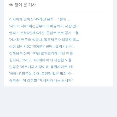
많이 본 기사
러시아에 떨어진 ‘46억 살 운석’… "천지 …
‘나의 아저씨’ 이선균부터 아이유까지, 사람 연…
앨리스 소희X연제X가린, 콘셉트 포토 공개…‘청…
‘어서와’ 밴쿠버 삼총사, 독도새우 머리까지 폭…
삼성 갤럭시S2 ‘100만대’ 판매…갤럭시S 국…
전재용·박상아 100평 호화빌라에 비난 여론
한지나, '코리아그라비아'에서 과감한 노출!
민경훈 '아프니까 사랑이죠' 음원사이트 1위
'아테나' 정우성-수애, 로맨틱 일본 밀회 '아…
슈퍼주니어 김희철 "제시카와 나는 쌍시카"