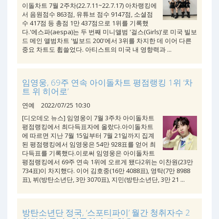
이돌차트 7월 2주차(22.7.11~22.7.17) 아차랭킹에
서 음원점수 863점, 유튜브 점수 9147점, 소셜점
수 417점 등 총점 1만 437점으로 1위를 기록했
다.'에스파(aespa)는 두 번째 미니앨범 '걸스(Girls)'로 미국 빌보
드 메인 앨범차트 '빌보드 200'에서 3위를 차지한 데 이어 다른
중요 차트도 휩쓸었다. 아티스트의 미국 내 영향력과 ...
임영웅, 69주 연속 아이돌차트 평점랭킹 1위 ‘차
트 위 히어로’
연예
2022/07/25 10:30
[디오데오 뉴스] 임영웅이 7월 3주차 아이돌차트
평점랭킹에서 최다득표자에 올랐다.아이돌차트
에 따르면 지난 7월 15일부터 7월 21일까지 집계
된 평점랭킹에서 임영웅은 54만 928표를 얻어 최
다득표를 기록했다.이로써 임영웅은 아이돌차트
평점랭킹에서 69주 연속 1위에 오르게 됐다2위는 이찬원(23만
734표)이 차지했다. 이어 김호중(16만 4088표), 영탁(7만 8988
표), 뷔(방탄소년단, 3만 3070표), 지민(방탄소년단, 3만 21 ...
방탄소년단 정국, ‘스포티파이’ 월간 청취자수 2