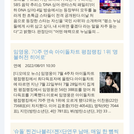
SBS 음악 추리쇼 ‘DNA 싱어-판타스틱 패밀리’(이
하 DNA 싱어) 4일 방송에서는 등장부터 모두를 놀
라게 한 초특급 스타들이 전격 공개된다.이날 처
음으로 등장한 스타는 자신을 ‘국민 사위’라 소개하며 “평소 누님
들에게 사위 삼고 싶다, 내 사위면 좋겠다 라는 말을 자주 듣는
다”고 밝혔다. 판정단이 “어떤 매력으로 누님들의 ...
임영웅, 70주 연속 아이돌차트 평점랭킹 1위 ‘명
불허전 히어로’
연예
2022/08/01 10:30
[디오데오 뉴스] 임영웅이 7월 4주차 아이돌차트
평점랭킹에서 최다득표자에 올랐다.아이돌차트
에 따르면 지난 7월 22일부터 7월 28일까지 집계
된 평점랭킹에서 임영웅은 56만 388표를 얻어 최
다득표를 기록했다.이로써 임영웅은 아이돌차트
평점랭킹에서 70주 연속 1위에 오르게 됐다2위는 이찬원(22만
7368표)이 차지했다. 이어 김호중(15만 4054표), 영탁(9만 7044
표), 지민(방탄소년단, 4만 781표), 뷔(방탄소년단, 3만 33 ...
‘슈돌’ 찐건나블리X젠X단연우 남매, 매일 한 뼘씩