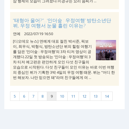
삼 형제의 모습이 그려졌다.이경규는 요리 솜씨가 ...
“태형아 울어?”…‘인더숲 : 우정여행’ 방탄소년단
뷔, 우정 여행서 눈물 흘린 이유는?
연예
2022/07/19 16:50
[디오데오 뉴스] 연예계 대표 절친 박서준, 픽보
이, 최우식, 박형식, 방탄소년단 뷔의 힐링 여행기
를 담은 ‘인더숲 : 우정여행’의 3차 티저 영상이 공
개됐다.22일 첫 방송되는 ‘인더숲 : 우정여행’의 3
차 티저 예고편은 편안하게 모인 다섯 친구들의
모습으로 시작된다. 다섯 친구들이 모인 이유는 바로 이번 여행
의 중심인 뷔가 기획한 3박 4일의 우정 여행 때문. 뷔는 “어디 한
번 해보자. 나만 믿으면 돼”라며 친구들에게 여 ...
5
6
7
8
9
10
11
12
13
14