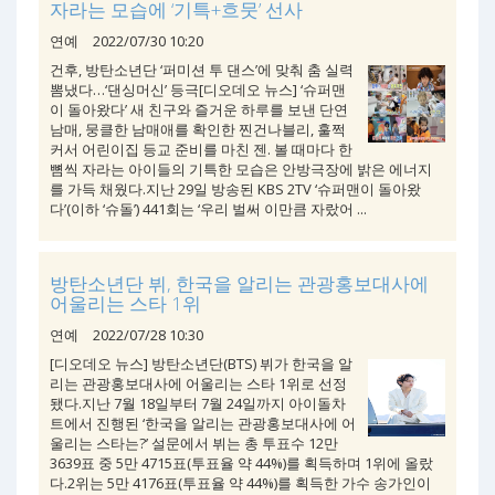
자라는 모습에 ‘기특+흐뭇’ 선사
연예
2022/07/30 10:20
건후, 방탄소년단 ‘퍼미션 투 댄스’에 맞춰 춤 실력
뽐냈다…‘댄싱머신’ 등극[디오데오 뉴스] ‘슈퍼맨
이 돌아왔다’ 새 친구와 즐거운 하루를 보낸 단연
남매, 뭉클한 남매애를 확인한 찐건나블리, 훌쩍
커서 어린이집 등교 준비를 마친 젠. 볼 때마다 한
뼘씩 자라는 아이들의 기특한 모습은 안방극장에 밝은 에너지
를 가득 채웠다.지난 29일 방송된 KBS 2TV ‘슈퍼맨이 돌아왔
다’(이하 ‘슈돌’) 441회는 ‘우리 벌써 이만큼 자랐어 ...
방탄소년단 뷔, 한국을 알리는 관광홍보대사에
어울리는 스타 1위
연예
2022/07/28 10:30
[디오데오 뉴스] 방탄소년단(BTS) 뷔가 한국을 알
리는 관광홍보대사에 어울리는 스타 1위로 선정
됐다.지난 7월 18일부터 7월 24일까지 아이돌차
트에서 진행된 ‘한국을 알리는 관광홍보대사에 어
울리는 스타는?’ 설문에서 뷔는 총 투표수 12만
3639표 중 5만 4715표(투표율 약 44%)를 획득하며 1위에 올랐
다.2위는 5만 4176표(투표율 약 44%)를 획득한 가수 송가인이