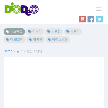
뉴스태그
이승기
손흥민
송중기
더 글로리
임영웅
방탄소년단
Home
뉴스
방탄소년단