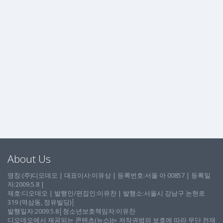
About Us
명칭:(주)디오데오 | 대표이사:이유상 | 등록번호:서울 아 00857 | 등록일
자:2009.5.8 |
제호:디오데오 | 발행인/편집인:이유찬 | 발행소:서울시 강남구 논현로
319 (역삼동, 정유빌딩)│
발행일자:2009.5.8│청소년보호책임자:이유찬
디오데오에서 제공되는 콘텐츠(뉴스)는 저작권법의 보호에 따라 무단 전재