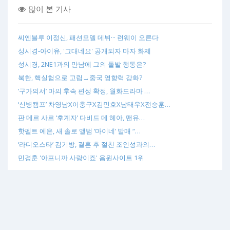
많이 본 기사
씨엔블루 이정신, 패션모델 데뷔··· 런웨이 오른다
성시경-아이유, '그대네요' 공개되자 마자 화제
성시경, 2NE1과의 만남에 그의 돌발 행동은?
북한, 핵실험으로 고립→중국 영향력 강화?
‘구가의서’ 마의 후속 편성 확정, 월화드라마 …
‘신병캠프’ 차영남X이충구X김민호X남태우X전승훈…
판 데르 사르 ‘후계자’ 다비드 데 헤아, 맨유…
핫펠트 예은, 새 솔로 앨범 ‘마이네’ 발매 “…
‘라디오스타’ 김기방, 결혼 후 절친 조인성과의…
민경훈 '아프니까 사랑이죠' 음원사이트 1위