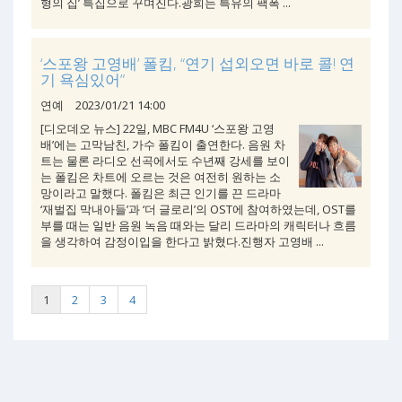
형의 집’ 특집으로 꾸며진다.광희는 특유의 팩폭 ...
‘스포왕 고영배’ 폴킴, “연기 섭외오면 바로 콜! 연
기 욕심있어”
연예
2023/01/21 14:00
[디오데오 뉴스] 22일, MBC FM4U ‘스포왕 고영
배’에는 고막남친, 가수 폴킴이 출연한다. 음원 차
트는 물론 라디오 선곡에서도 수년째 강세를 보이
는 폴킴은 차트에 오르는 것은 여전히 원하는 소
망이라고 말했다. 폴킴은 최근 인기를 끈 드라마
‘재벌집 막내아들’과 ‘더 글로리’의 OST에 참여하였는데, OST를
부를 때는 일반 음원 녹음 때와는 달리 드라마의 캐릭터나 흐름
을 생각하여 감정이입을 한다고 밝혔다.진행자 고영배 ...
1
2
3
4