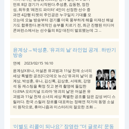
먼트 8강 경기가 시작된다.추성훈, 김동현, 정찬
성, 최두호 ‘레전드 파이터’ 4인이 선정한 선수 중
과연 4강행 티켓의 주인공은 누구일지 기대를 모
으는데 오늘 방송부터 경기를 더욱 풍부하게 해줄 이재선 해설
가도 합류한다.본격적인 승부를 치르기 전, 최근 진행된 미디어
콘퍼런스에서는 선수들의 8강 대진이 발표됐는데 그 ...
윤계상→박성훈, ‘유괴의 날’ 라인업 공개…하반기
방송
연예
2023/02/15 16:10
윤계상X유나, 어설픈 유괴범과 11살 천재 소녀의
세상 특별한 공조[디오데오 뉴스] ‘유괴의 날’이 윤
계상, 박성훈, 유나, 김신록, 김상호, 서재희, 강영
석 등 캐스팅을 확정 짓고 본격 촬영에 돌입한
다.ENA 오리지널 드라마 ‘유괴의 날’은 어설픈 유
괴범과 11살 천재 소녀의 세상 특별한 공조를 담은 감성 버디 스
릴러다. 한국 스릴러 장르를 대표하는 정해연 작가의 동명 소설
이 원작으로, 휴머니즘과 미스터리의 절묘한 조화 ...
‘이별도 리콜이 되나요?’ 장영란 “’더 글로리’ 문동