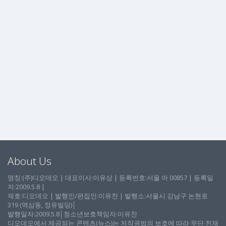
About Us
명칭:(주)디오데오 | 대표이사:이유상 | 등록번호:서울 아 00857 | 등록일
자:2009.5.8 |
제호:디오데오 | 발행인/편집인:이유찬 | 발행소:서울시 강남구 논현로
319 (역삼동, 정유빌딩)│
발행일자:2009.5.8│청소년보호책임자:이유찬
디오데오에서 제공되는 콘텐츠(뉴스)는 저작권법의 보호에 따라 무단 전재