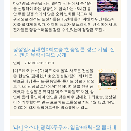
다.경량급, 중량급 각각 8명씩, 각 팀에서 총 16인
을 선정해야 하는 상황인데 합숙하는 48시간 동
안 무한 경쟁 속에서 많은 순위 변화를 겪으며 하
위권으로 선정된 도전자들은 16인에 들기 위해 하위권 데스매
치를 펼치게 되었다. 어제의 동료가 오늘의 적이 된 상황에서 도
전자들은 당황스러움을 감출 수 없었는데 경량급 도전 ...
정성일X김대현X최호승 ‘현승일콘’ 성료 기념, 신
곡 팬송 뮤직비디오 공개
연예
2023/02/01 13:10
[디오데오 뉴스] ‘대학로 아이돌’의 새로운 전설을
쓴 ‘현승일’(김대현,최호승,정성일) 팀이 ‘제1회 콘
텐츠플래닝 콘서트-현승일콘’ 콘서트 성료 기념으
로 “나의 심장을 그대에게” 뮤직비디오를 전격 공
개했다.‘현승일’은 뮤지컬 ‘미오 프라텔로’ 재연, 삼
연에 함께 출연하며 인연을 맺은 배우 김대현과 최호승, 정성일
이 의기투합하여 만든 프로젝트 그룹으로 지난 1월 13일, 14일
총 3회에 걸쳐 링크아트센터 벅스홀에서 열 ...
‘라디오스타’ 광희X주우재, 입담+매력+짤 뽑아내