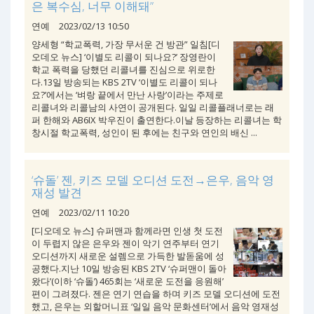
은 복수심, 너무 이해돼”
연예
2023/02/13 10:50
양세형 “학교폭력, 가장 무서운 건 방관” 일침[디
오데오 뉴스] ‘이별도 리콜이 되나요?’ 장영란이
학교 폭력을 당했던 리콜녀를 진심으로 위로한
다.13일 방송되는 KBS 2TV ‘이별도 리콜이 되나
요?’에서는 ‘벼랑 끝에서 만난 사랑’이라는 주제로
리콜녀와 리콜남의 사연이 공개된다. 일일 리콜플래너로는 래
퍼 한해와 AB6IX 박우진이 출연한다.이날 등장하는 리콜녀는 학
창시절 학교폭력, 성인이 된 후에는 친구와 연인의 배신 ...
‘슈돌’ 젠, 키즈 모델 오디션 도전→은우, 음악 영
재성 발견
연예
2023/02/11 10:20
[디오데오 뉴스] 슈퍼맨과 함께라면 인생 첫 도전
이 두렵지 않은 은우와 젠이 악기 연주부터 연기
오디션까지 새로운 설렘으로 가득한 발돋움에 성
공했다.지난 10일 방송된 KBS 2TV ‘슈퍼맨이 돌아
왔다’(이하 ‘슈돌’) 465회는 ‘새로운 도전을 응원해’
편이 그려졌다. 젠은 연기 연습을 하며 키즈 모델 오디션에 도전
했고, 은우는 외할머니표 ‘일일 음악 문화센터’에서 음악 영재성