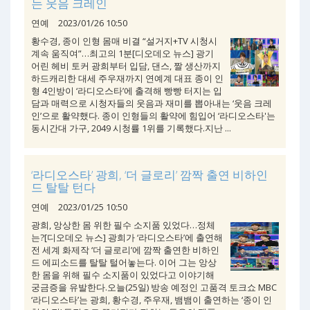
는 웃음 크레인
연예
2023/01/26 10:50
황수경, 종이 인형 몸매 비결 “설거지+TV 시청시
계속 움직여”…최고의 1분[디오데오 뉴스] 광기
어린 헤비 토커 광희부터 입담, 댄스, 짤 생산까지
하드캐리한 대세 주우재까지 연예계 대표 종이 인
형 4인방이 ‘라디오스타’에 출격해 빵빵 터지는 입
담과 매력으로 시청자들의 웃음과 재미를 뽑아내는 ‘웃음 크레
인’으로 활약했다. 종이 인형들의 활약에 힘입어 ‘라디오스타'는
동시간대 가구, 2049 시청률 1위를 기록했다.지난 ...
‘라디오스타’ 광희, ‘더 글로리’ 깜짝 출연 비하인
드 탈탈 턴다
연예
2023/01/25 10:50
광희, 앙상한 몸 위한 필수 소지품 있었다…정체
는?[디오데오 뉴스] 광희가 ‘라디오스타’에 출연해
전 세계 화제작 ‘더 글로리’에 깜짝 출연한 비하인
드 에피소드를 탈탈 털어놓는다. 이어 그는 앙상
한 몸을 위해 필수 소지품이 있었다고 이야기해
궁금증을 유발한다.오늘(25일) 방송 예정인 고품격 토크쇼 MBC
‘라디오스타’는 광희, 황수경, 주우재, 뱀뱀이 출연하는 ‘종이 인