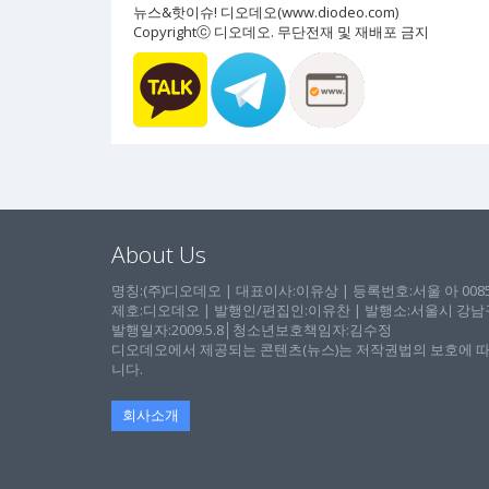
뉴스&핫이슈! 디오데오(www.diodeo.com)
Copyrightⓒ 디오데오. 무단전재 및 재배포 금지
About Us
명칭:(주)디오데오 | 대표이사:이유상 | 등록번호:서울 아 00857 
제호:디오데오 | 발행인/편집인:이유찬 | 발행소:서울시 강남구 논
발행일자:2009.5.8│청소년보호책임자:김수정
디오데오에서 제공되는 콘텐츠(뉴스)는 저작권법의 보호에 따
니다.
회사소개