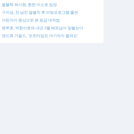
올블랙 최시원, 환한 미소로 입장
구지성, 전 남친 결별직 후 미팅프로그램 출연
어린아이 증상으로 본 응급 대처법
벤투호, 박항서호와 내년 3월 베트남서 맞붙는다
앤드류 가필드, '포토타임은 여기까지 할게요'