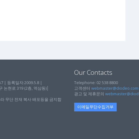
Our Contacts
| 등록일자:2009.5.8 |
Telephone: 02 538 8800
현로 319 (2층, 역삼동)│
고객센터
webmaster@diodeo.com
광고 및 제휴문의
webmaster@diod
라 무단 전재 복사 배포등을 금지합
이메일무단수집거부