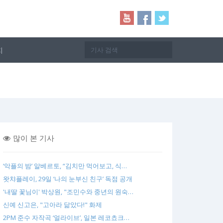
지
많이 본 기사
‘악플의 밤’ 알베르토, “김치만 먹어보고, 식…
왓챠플레이, 29일 ‘나의 눈부신 친구’ 독점 공개
'내딸 꽃님이' 박상원, "조민수와 중년의 원숙…
신예 신고은, "고아라 닮았다!" 화제
2PM 준수 자작곡 ‘얼라이브’, 일본 레코쵸크…