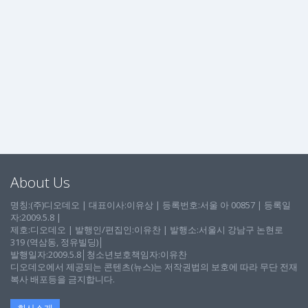
About Us
명칭:(주)디오데오 | 대표이사:이유상 | 등록번호:서울 아 00857 | 등록일
자:2009.5.8 |
제호:디오데오 | 발행인/편집인:이유찬 | 발행소:서울시 강남구 논현로
319 (역삼동, 정유빌딩)│
발행일자:2009.5.8│청소년보호책임자:이유찬
디오데오에서 제공되는 콘텐츠(뉴스)는 저작권법의 보호에 따라 무단 전재
복사 배포등을 금지합니다.