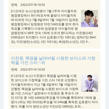
연예
2022/07/18 10:30
[디오데오 뉴스] 임영웅이 7월 2주차 아이돌차트
평점랭킹에서 최다득표자에 올랐다.아이돌차트
에 따르면 지난 7월 8일부터 7월 14일까지 집계된
평점랭킹에서 임영웅은 55만 5665표를 얻어 최다
득표를 기록했다.이로써 임영웅은 아이돌차트 평
점랭킹에서 68주 연속 1위에 오르게 됐다2위는 이찬원(24만
5090표)이 차지했다. 이어 김호중(17만 1081표), 영탁(7만 8941
표), 지민(방탄소년단, 3만 1031표), 뷔(방탄소년단, 2만 9 ...
이찬원, 폭염을 날려버릴 시원한 보이스와 가창
력을 가진 스타 1위
연예
2022/07/14 10:30
[디오데오 뉴스] 이찬원이 폭염을 날려버릴 시원
한 보이스와 가창력을 가진 스타 1위로 선정됐다.
아이돌차트에서 지난 7월 4일부터 7월 10일까지
진행된 ‘폭염을 날려버릴 시원한 보이스와 가창력
을 가진 스타는?’ 설문에서 이찬원은 총 투표수 29
만 337표 중 14만 6406표(투표율 약 50%)를 획득하며 1위에 올
랐다.2위는 9만 9320표(투표율 약 34%)를 획득한 김호중이 차지
했다. 뒤를 이어 방탄소년단 지민(2만 5890표), 트와 ...