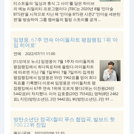
티스트들의 '일상과 휴식 그 사이'를 담은 하이브
의 예능 리얼리티 프로그램이다. JTBC는 2020년 8월 ‘인더숲
BTS편’을 시작으로 지난 해 ‘인더숲 BTS편 시즌2’ ‘인더숲 세븐틴
편’을 방송하며 그룹 멤버들의 힐링 스토리를 공개 ...
임영웅, 67주 연속 아이돌차트 평점랭킹 1위 ‘아
임 히어로’
연예
2022/07/11 11:00
[디오데오 뉴스] 임영웅이 7월 1주차 아이돌차트
평점랭킹에서 최다득표자에 올랐다.아이돌차트
에 따르면 지난 7월 1일부터 7월 7일까지 집계된
평점랭킹에서 임영웅은 55만 1962표를 얻어 최다
득표를 기록했다.이로써 임영웅은 아이돌차트 평
점랭킹에서 67주 연속 1위에 오르게 됐다2위는 이찬원(26만
5442표)이 차지했다. 이어 김호중(20만 7554표), 영탁(8만 2462
표), 지민(방탄소년단, 2만 9442표), 뷔(방탄소년단, 2만 91 ...
방탄소년단 정국X찰리 푸스 협업곡, 빌보드 핫
100 22위 진입
월드/국제
2022/07/06 12:10