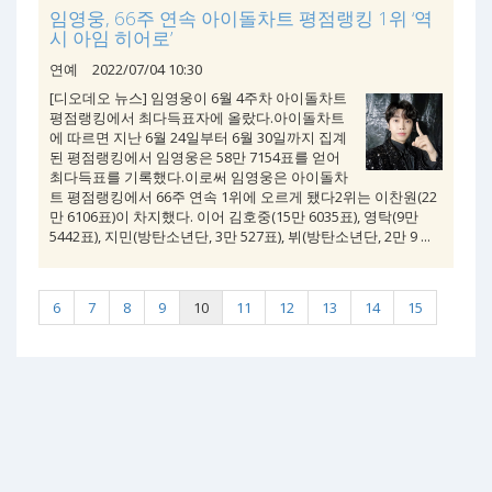
임영웅, 66주 연속 아이돌차트 평점랭킹 1위 ‘역
시 아임 히어로’
연예
2022/07/04 10:30
[디오데오 뉴스] 임영웅이 6월 4주차 아이돌차트
평점랭킹에서 최다득표자에 올랐다.아이돌차트
에 따르면 지난 6월 24일부터 6월 30일까지 집계
된 평점랭킹에서 임영웅은 58만 7154표를 얻어
최다득표를 기록했다.이로써 임영웅은 아이돌차
트 평점랭킹에서 66주 연속 1위에 오르게 됐다2위는 이찬원(22
만 6106표)이 차지했다. 이어 김호중(15만 6035표), 영탁(9만
5442표), 지민(방탄소년단, 3만 527표), 뷔(방탄소년단, 2만 9 ...
6
7
8
9
10
11
12
13
14
15