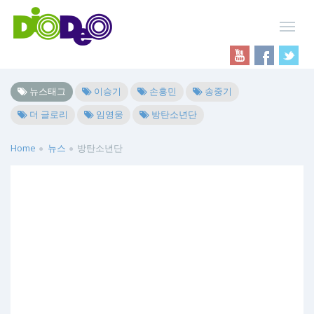
뉴스태그
이승기
손흥민
송중기
더 글로리
임영웅
방탄소년단
Home
뉴스
방탄소년단