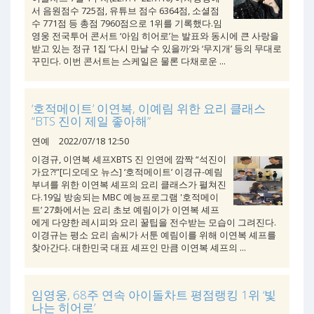
서 음원점수 725점, 유튜브 점수 6364점, 소셜점
수 771점 등 총점 7960점으로 1위를 기록했다.임
영웅 전국투어 콘서트 ‘아임 히어로’는 발표와 동시에 큰 사랑을
받고 있는 정규 1집 ‘다시 만날 수 있을까’와 ‘무지개’ 등의 무대로
꾸민다. 이번 콘서트는 스케일은 물론 다채로운 ...
‘호적메이트’ 이연복, 이예림 위한 요리 클래스
“BTS 진이 제일 좋아해”
연예
2022/07/18 12:50
이경규, 이연복 셰프XBTS 진 인연에 깜짝 “석진이
가요?!”[디오데오 뉴스] ‘호적메이트’ 이경규-예림
부녀를 위한 이연복 셰프의 요리 클래스가 펼쳐진
다.19일 방송되는 MBC 예능프로그램 '호적메이
트’ 27화에서는 요리 초보 예림이가 이연복 셰프
에게 다양한 레시피와 요리 꿀팁을 전수받는 모습이 그려진다.
이경규는 평소 요리 솜씨가 서툰 예림이를 위해 이연복 셰프를
찾아간다. 대한민국 대표 셰프인 만큼 이연복 셰프의 ...
임영웅, 68주 연속 아이돌차트 평점랭킹 1위 ‘빛
나는 히어로’