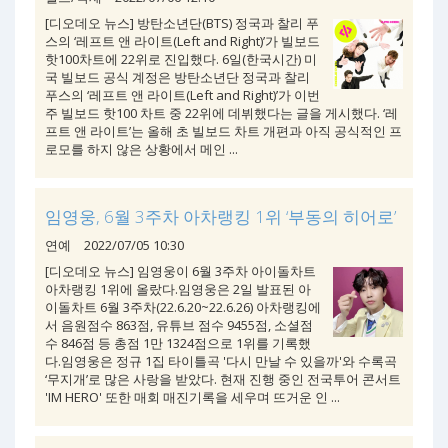
[디오데오 뉴스] 방탄소년단(BTS) 정국과 찰리 푸
스의 ‘레프트 앤 라이트(Left and Right)’가 빌보드
핫100차트에 22위로 진입했다. 6일(한국시간) 미
국 빌보드 공식 계정은 방탄소년단 정국과 찰리
푸스의 ‘레프트 앤 라이트(Left and Right)’가 이번
주 빌보드 핫100 차트 중 22위에 데뷔했다는 글을 게시했다. ‘레
프트 앤 라이트’는 올해 초 빌보드 차트 개편과 아직 공식적인 프
로모를 하지 않은 상황에서 메인 ...
임영웅, 6월 3주차 아차랭킹 1위 ‘부동의 히어로’
연예
2022/07/05 10:30
[디오데오 뉴스] 임영웅이 6월 3주차 아이돌차트
아차랭킹 1위에 올랐다.임영웅은 2일 발표된 아
이돌차트 6월 3주차(22.6.20~22.6.26) 아차랭킹에
서 음원점수 863점, 유튜브 점수 9455점, 소셜점
수 846점 등 총점 1만 1324점으로 1위를 기록했
다.임영웅은 정규 1집 타이틀곡 '다시 만날 수 있을까'와 수록곡
‘무지개’로 많은 사랑을 받았다. 현재 진행 중인 전국투어 콘서트
'IM HERO' 또한 매회 매진기록을 세우며 뜨거운 인 ...