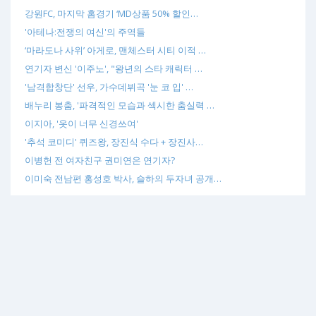
강원FC, 마지막 홈경기 ‘MD상품 50% 할인…
'아테나:전쟁의 여신'의 주역들
‘마라도나 사위’ 아게로, 맨체스터 시티 이적 …
연기자 변신 '이주노', "왕년의 스타 캐릭터 …
'남격합창단' 선우, 가수데뷔곡 '눈 코 입' …
배누리 봉춤, '파격적인 모습과 섹시한 춤실력 …
이지아, '옷이 너무 신경쓰여'
'추석 코미디' 퀴즈왕, 장진식 수다 + 장진사…
이병헌 전 여자친구 권미연은 연기자?
이미숙 전남편 홍성호 박사, 슬하의 두자녀 공개…