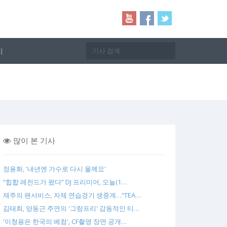
지
많이 본 기사
정용화, '내년엔 가수로 다시 올께요'
“힙합 레전드가 왔다” DJ 프리미어, 오늘(1…
제주의 팬서비스, 자체 연습경기 생중계…“TEA…
김태희, 양동근 주연의 '그랑프리' 감동적인 티…
'이청용은 한국의 베컴', CF촬영 장면 공개…