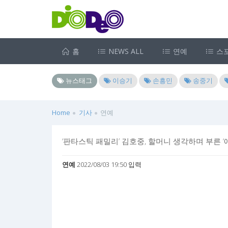
홈
NEWS ALL
연예
스
뉴스태그
이승기
손흥민
송중기
Home
기사
연예
‘판타스틱 패밀리’ 김호중, 할머니 생각하며 부른 ‘
연예
2022/08/03 19:50 입력