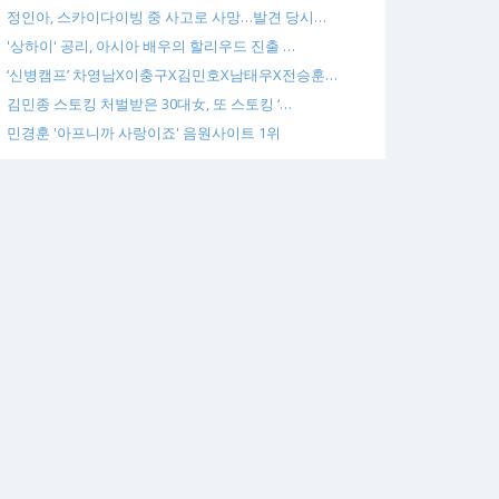
정인아, 스카이다이빙 중 사고로 사망…발견 당시…
'상하이' 공리, 아시아 배우의 할리우드 진출 …
‘신병캠프’ 차영남X이충구X김민호X남태우X전승훈…
김민종 스토킹 처벌받은 30대女, 또 스토킹 ‘…
민경훈 '아프니까 사랑이죠' 음원사이트 1위