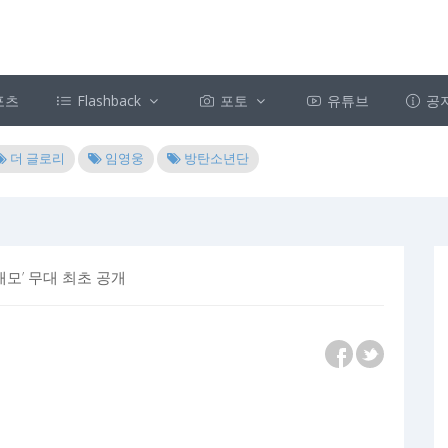
포츠
Flashback
포토
유튜브
공
더 글로리
임영웅
방탄소년단
애모’ 무대 최초 공개