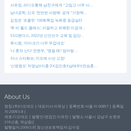
서유정, 라디오통해 남친구에게 "고맙고 너무 사…
남녀공학, 신곡 '천만번 사랑해' 공개 "가창력…
김정은 '초콜릿' 100회특집 녹화중 응급실行
‘투 비 월드 클래스’, 리얼하고 유쾌한 미공개…
SSG랜더스, 2022년 신인선수 교육 및 입단…
류시원, '마이크가 너무 무겁네요'
‘나 혼자 산다’ 전현무, “명절 때? 엄마랑 …
지나 스타화보, 미모에 시선 고정!
‘신병캠프’ 차영남X이충구X김민호X남태우X전승훈…
About Us
명칭:(주)디오데오 | 대표이사:이유상 | 등록번호:서울 아 00857 | 등록일
자:2009.5.8 |
제호:디오데오 | 발행인/편집인:이유찬 | 발행소:서울시 강남구 논현로
319 (2층, 역삼동)│
발행일자:2009.5.8│청소년보호책임자:김수정