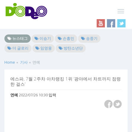
뉴스태그
이승기
손흥민
송중기
더 글로리
임영웅
방탄소년단
Home
기사
연예
에스파, 7월 2주차 아차랭킹 1위 ‘광야에서 차트까지 점령
한 걸스’
연예
2022/07/26 10:30 입력