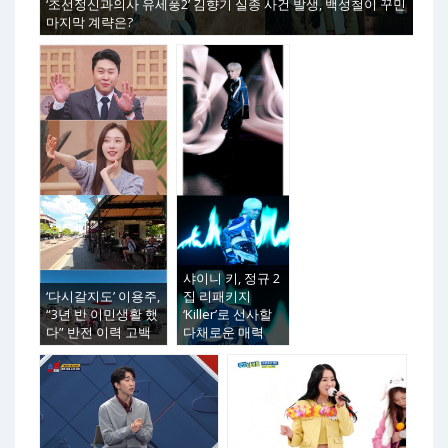
‘조선정신과의사 유세풍2’ 김향기 실종 사건 발생, 백성철이 꾸민
마지막 계략은?
샤이니 키, 정규 2
‘다시갈지도’ 이용주,
집 리패키지
“3년 반 이민생활 했
‘Killer’로 선사할
다” 반전 이력 고백
다채로운 매력