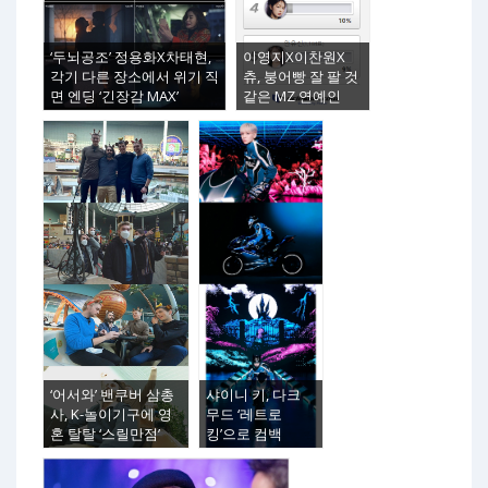
‘두뇌공조’ 정용화X차태현,
이영지X이찬원X
각기 다른 장소에서 위기 직
츄, 붕어빵 잘 팔 것
면 엔딩 ‘긴장감 MAX’
같은 MZ 연예인
‘어서와’ 밴쿠버 삼총
샤이니 키, 다크
사, K-놀이기구에 영
무드 ‘레트로
혼 탈탈 ‘스릴만점’
킹’으로 컴백