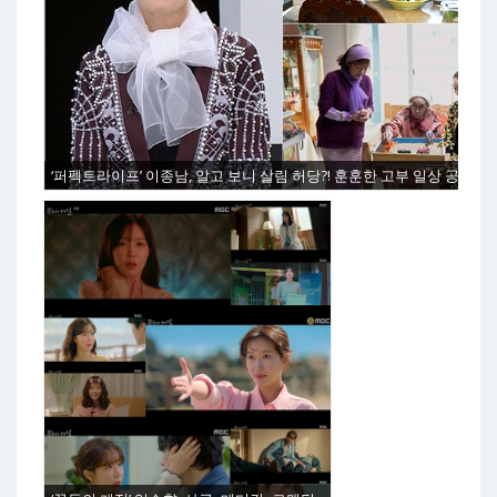
‘퍼펙트라이프’ 이종남, 알고 보니 살림 허당?! 훈훈한 고부 일상 공개