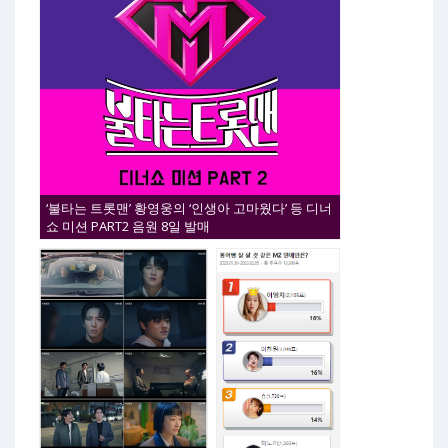
‘불타는 트롯맨’ 황영웅의 ‘인생아 고마웠다’ 등 디너
쇼 미션 PART2 음원 8일 발매