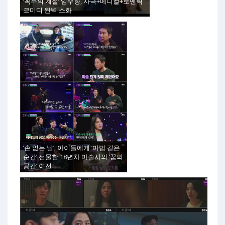
‘꼭두의 계절’ 임수향, 사극+메디컬+로맨틱
코미디 완벽 소화
‘손 없는 날’, 아이들에게 ‘마법 같은
순간’ 선물한 18년차 마술사의 ‘꿈의
공간’ 이전