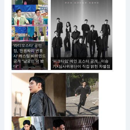
‘라디오스타’ 공민
정, ‘천원짜리 변호
사’ 캐스팅 비하인드
공개 “남궁민 덕 봤
‘피크타임’ 메인 포스터 공개…이승
다”
기X심사위원단이 직접 밝힌 차별점