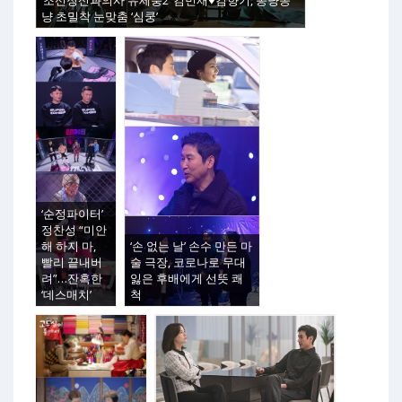
‘조선정신과의사 유세풍2’ 김민재♥김향기, 꽁냥꽁
냥 초밀착 눈맞춤 ‘심쿵’
‘순정파이터’
정찬성 “미안
해 하지 마,
‘손 없는 날’ 손수 만든 마
빨리 끝내버
술 극장, 코로나로 무대
려”…잔혹한
잃은 후배에게 선뜻 쾌
‘데스매치’
척