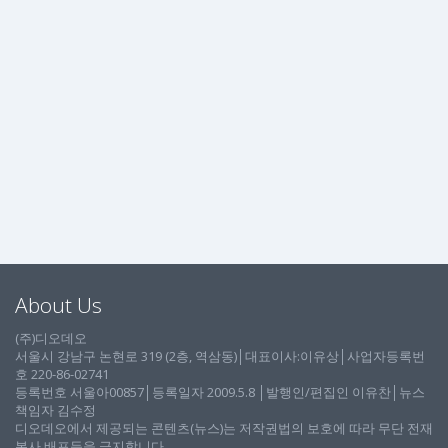
About Us
(주)디오데오
서울시 강남구 논현로 319 (2층, 역삼동)│대표이사:이유상│사업자등록번
호 220-86-02741
등록번호 서울아00857│등록일자 2009.5.8 │발행인/편집인 이유찬│뉴스
책임자 김수정
디오데오에서 제공되는 콘텐츠(뉴스)는 저작권법의 보호에 따라 무단 전재
복사 배포등을 금지합니다.