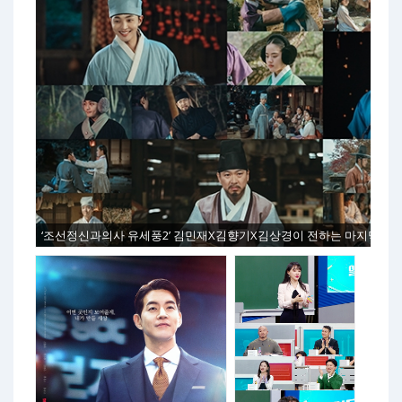
‘조선정신과의사 유세풍2’ 김민재X김향기X김상경이 전하는 마지막 관