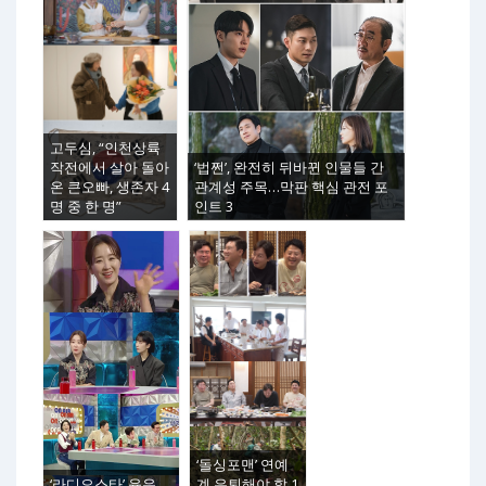
고두심, “인천상륙
작전에서 살아 돌아
‘법쩐’, 완전히 뒤바뀐 인물들 간
온 큰오빠, 생존자 4
관계성 주목…막판 핵심 관전 포
명 중 한 명”
인트 3
‘돌싱포맨’ 연예
‘라디오스타’ 윤유
계 은퇴해야 할 1