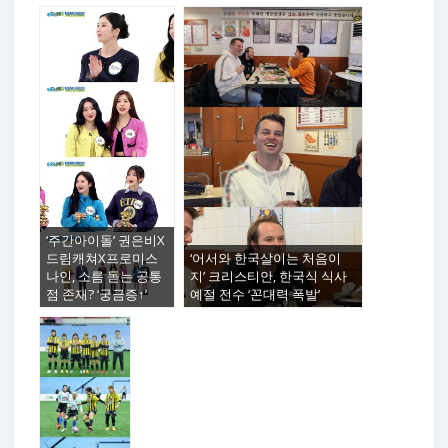
‘주간아이돌’ 권은비X
드림캐쳐X프로미스
‘어서와 한국살이는 처음이
나인, 소름 돋는 공통
지’ 크리스티안, 한국식 식사
점 존재? ‘궁금증↑’
예절 전수 ‘꼰대력 폭발’