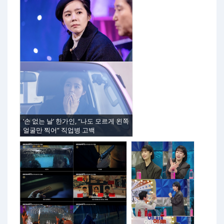
‘손 없는 날’ 한가인, “나도 모르게 왼쪽
얼굴만 찍어” 직업병 고백