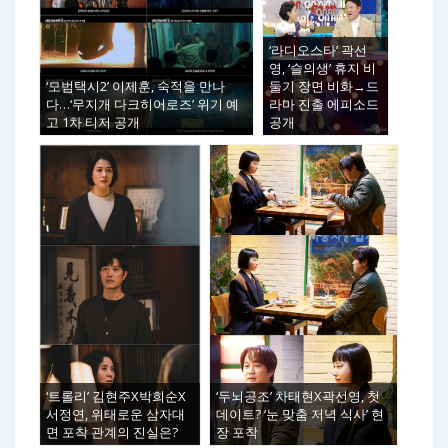
‘라디오스타’ 곽선
영, ‘슬의생’ 휴지 비
‘모범택시2’ 이제훈, 숙적을 만나
둘기 장면 비화→드
다…‘무지개 다크히어로즈’ 위기 예
라마 진출 에피소드
고 1차 티저 공개
공개
‘트롤리’ 김현주X박희순X
‘두뇌공조’ 차태현X곽선영, 첫
서정연, 위태로운 삼자대
데이트? ‘눈 맞춤 저녁 식사’ 현
면 포착 관계의 진실은?
장 포착