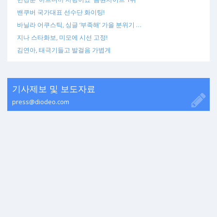
밴쿠버 국가대표 선수단 화이팅!
바닐라 어쿠스틱, 싱글 ‘부족해’ 가을 분위기 …
지나 스타화보, 미모에 시선 고정!
김연아, 태극기들고 발걸음 가볍게
기사제보 및 보도자료
press@diodeo.com