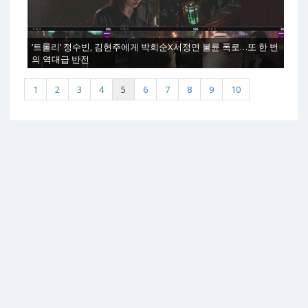
‘트롤리’ 정수빈, 김현주에게 박희순X서정연 불륜 폭로…또 한 번
의 역대급 반전
1
2
3
4
5
6
7
8
9
10