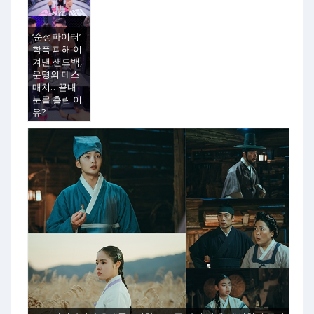
‘순정파이터’
학폭 피해 이
겨낸 샌드백,
운명의 데스
매치…끝내
눈물 흘린 이
유?