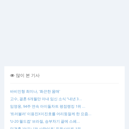
많이 본 기사
바비인형 최미나, '화끈한 몸매'
고수, 결혼 6개월만 아내 임신 소식 “내년 3…
임영웅, 94주 연속 아이돌차트 평점랭킹 1위 …
‘트러블러’ 이용진X이진호를 어리둥절케 한 요즘…
‘U-20 월드컵’ 브라질, 승부차기 끝에 스페…
민경훈 '아프니까 사랑이죠' 음원사이트 1위