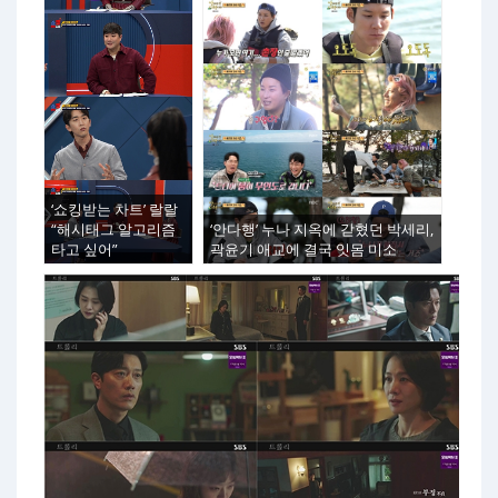
‘쇼킹받는 차트’ 랄랄
“해시태그 알고리즘
‘안다행’ 누나 지옥에 갇혔던 박세리,
타고 싶어”
곽윤기 애교에 결국 잇몸 미소