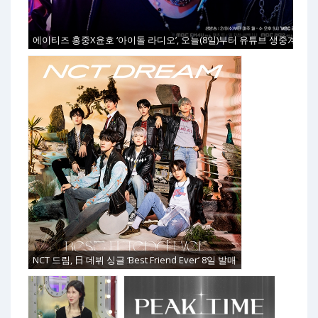
에이티즈 홍중X윤호 ‘아이돌 라디오’, 오늘(8일)부터 유튜브 생중계
NCT 드림, 日 데뷔 싱글 ‘Best Friend Ever’ 8일 발매