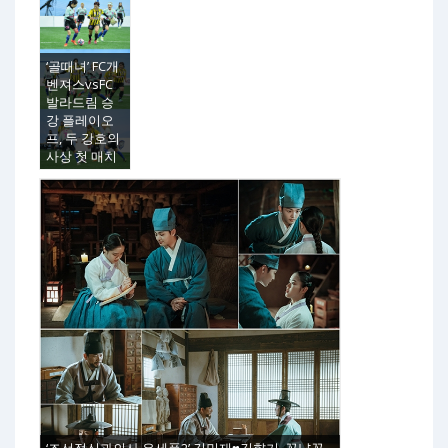
‘골때녀’ FC개
벤져스vsFC
발라드림 승
강 플레이오
프, 두 강호의
사상 첫 매치