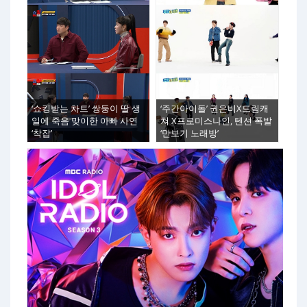
‘쇼킹받는 차트’ 쌍둥이 딸 생
‘주간아이돌’ 권은비X드림캐
일에 죽음 맞이한 아빠 사연
쳐 X프로미스나인, 텐션 폭발
‘착잡’
‘만보기 노래방’