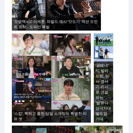
‘모범택시2’ 이제훈, 와일드 섹시 ‘갓도기’ 액션 모먼
트 포착…도파민 폭발
‘골때녀’
FC 발라
드림, 민
서-경서
기-리사
로 연결
되는
‘발’뮤다
삼각지대
‘스킵’, 퀵하고 쿨한 당일 소개팅이 특별한 이
빌드업
유 셋
기대