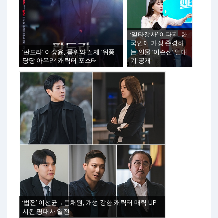
‘일타강사’ 이다지, 한
국인이 가장 존경하
‘판도라’ 이상윤, 품위와 절제 ‘위풍
는 인물 ‘이순신’ 일대
당당 아우라’ 캐릭터 포스터
기 공개
‘법쩐’ 이선균→문채원, 개성 강한 캐릭터 매력 UP
시킨 명대사 열전