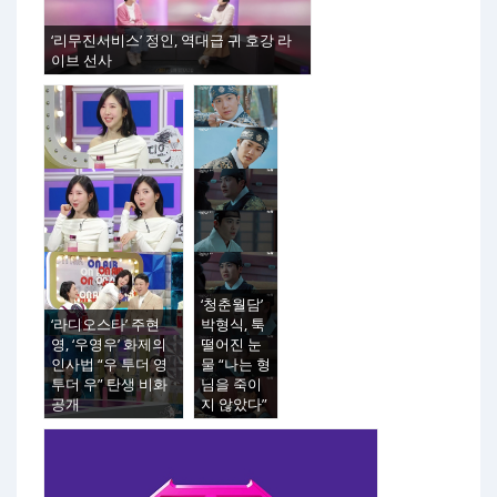
‘리무진서비스’ 정인, 역대급 귀 호강 라
이브 선사
‘청춘월담’
‘라디오스타’ 주현
박형식, 툭
영, ‘우영우’ 화제의
떨어진 눈
인사법 “우 투더 영
물 “나는 형
투더 우” 탄생 비화
님을 죽이
공개
지 않았다”