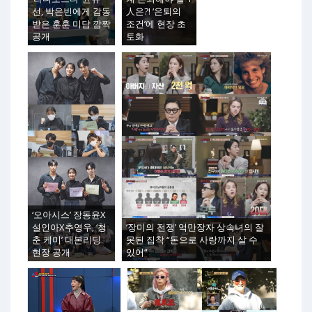
선, 박은빈에게 감동
人은?! ‘은퇴의
받은 훈훈 미담 깜짝
조건’에 현장 초
공개
토화
‘오아시스’ 장동윤X
설인아X추영우, ‘청
‘장미의 전쟁’ 억만장자 상속녀의 잘
춘 케미’ 대본리딩
못된 집착 “돈으로 사랑까지 살 수
현장 공개
있어”