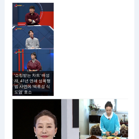
‘쇼킹받는 차트’ 배성
재, 41년 연쇄 성폭행
범 사연에 ‘역류성 식
도염’ 호소