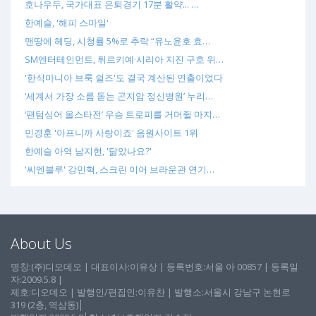
호나우두, 국가대표 은퇴경기 17분 활약... …
한예슬, '해피 스마일'
맨땅에 헤딩, 시청률 5%로 추락 “유노윤호 효…
SM엔터테인먼트, 튀르키예·시리아 지진 구호 위…
'한식마니아 브룩 쉴즈'도 결국 계산된 연출이었다
‘세계서 가장 소름 돋는 곤지암 정신병원’ 누리…
‘팬텀싱어 올스타전’ 우승 트로피를 거머쥘 마지…
민경훈 '아프니까 사랑이죠' 음원사이트 1위
한예슬 아역 남지현, '닮았나요?'
'씨엔블루' 강민혁, 스크린 이어 브라운관 연기…
About Us
명칭:(주)디오데오 | 대표이사:이유상 | 등록번호:서울 아 00857 | 등록일
자:2009.5.8 |
제호:디오데오 | 발행인/편집인:이유찬 | 발행소:서울시 강남구 논현로
319 (2층, 역삼동)│