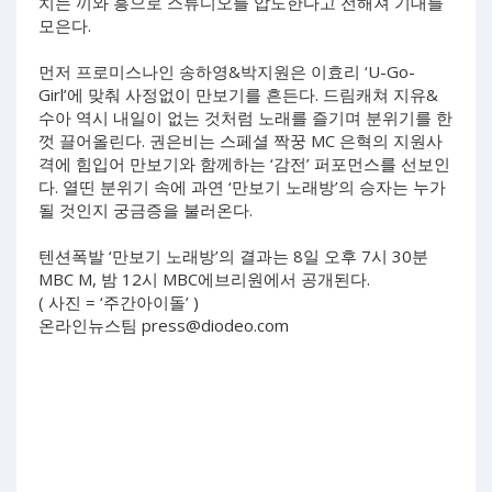
치는 끼와 흥으로 스튜디오를 압도한다고 전해져 기대를
모은다.
먼저 프로미스나인 송하영&박지원은 이효리 ‘U-Go-
Girl’에 맞춰 사정없이 만보기를 흔든다. 드림캐쳐 지유&
수아 역시 내일이 없는 것처럼 노래를 즐기며 분위기를 한
껏 끌어올린다. 권은비는 스페셜 짝꿍 MC 은혁의 지원사
격에 힘입어 만보기와 함께하는 ‘감전’ 퍼포먼스를 선보인
다. 열띤 분위기 속에 과연 ‘만보기 노래방’의 승자는 누가
될 것인지 궁금증을 불러온다.
텐션폭발 ‘만보기 노래방’의 결과는 8일 오후 7시 30분
MBC M, 밤 12시 MBC에브리원에서 공개된다.
( 사진 = ‘주간아이돌’ )
온라인뉴스팀
press@diodeo.com