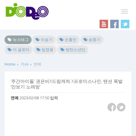
뉴스태그
이승기
손흥민
송중기
더 글로리
임영웅
방탄소년단
Home
기사
연예
‘주간아이돌’ 권은비X드림캐쳐 X프로미스나인, 텐션 폭발
‘만보기 노래방’
연예
2023/02/08 17:50 입력