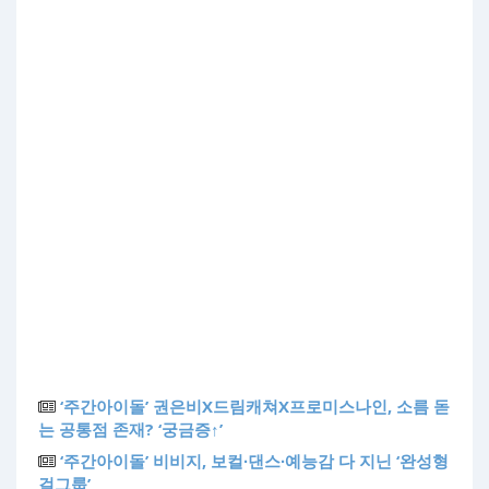
‘주간아이돌’ 권은비X드림캐쳐X프로미스나인, 소름 돋
는 공통점 존재? ‘궁금증↑’
‘주간아이돌’ 비비지, 보컬∙댄스∙예능감 다 지닌 ‘완성형
걸그룹’