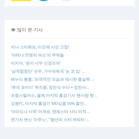
많이 본 기사
지나 스타화보, 미모에 시선 고정!
'아테나:전쟁의 여신'의 주역들
이지아, '옷이 너무 신경쓰여'
'남격합창단' 선우, 가수데뷔곡 '눈 코 입' …
배누리 봉춤, '파격적인 모습과 섹시한 춤실력 …
'추석 코미디' 퀴즈왕, 장진식 수다 + 장진사…
포항스틸러스, 올해 마지막 홈경기서 ‘팬사랑 핫…
강원FC, 마지막 홈경기 ‘MD상품 50% 할인…
‘마라도나 사위’ 아게로, 맨체스터 시티 이적 …
연기자 변신 '이주노', "왕년의 스타 캐릭터 …