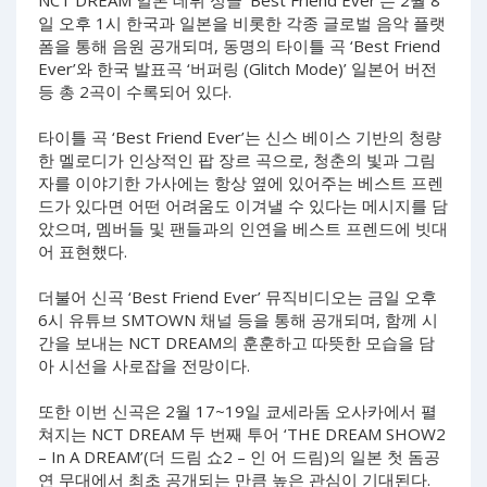
NCT DREAM 일본 데뷔 싱글 ‘Best Friend Ever’는 2월 8
일 오후 1시 한국과 일본을 비롯한 각종 글로벌 음악 플랫
폼을 통해 음원 공개되며, 동명의 타이틀 곡 ‘Best Friend
Ever’와 한국 발표곡 ‘버퍼링 (Glitch Mode)’ 일본어 버전
등 총 2곡이 수록되어 있다.
타이틀 곡 ‘Best Friend Ever’는 신스 베이스 기반의 청량
한 멜로디가 인상적인 팝 장르 곡으로, 청춘의 빛과 그림
자를 이야기한 가사에는 항상 옆에 있어주는 베스트 프렌
드가 있다면 어떤 어려움도 이겨낼 수 있다는 메시지를 담
았으며, 멤버들 및 팬들과의 인연을 베스트 프렌드에 빗대
어 표현했다.
더불어 신곡 ‘Best Friend Ever’ 뮤직비디오는 금일 오후
6시 유튜브 SMTOWN 채널 등을 통해 공개되며, 함께 시
간을 보내는 NCT DREAM의 훈훈하고 따뜻한 모습을 담
아 시선을 사로잡을 전망이다.
또한 이번 신곡은 2월 17~19일 쿄세라돔 오사카에서 펼
쳐지는 NCT DREAM 두 번째 투어 ‘THE DREAM SHOW2
– In A DREAM’(더 드림 쇼2 – 인 어 드림)의 일본 첫 돔공
연 무대에서 최초 공개되는 만큼 높은 관심이 기대된다.