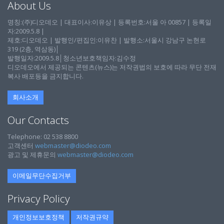
About Us
명칭:(주)디오데오 | 대표이사:이유상 | 등록번호:서울 아 00857 | 등록일
자:2009.5.8 |
제호:디오데오 | 발행인/편집인:이유찬 | 발행소:서울시 강남구 논현로
319 (2층, 역삼동)│
발행일자:2009.5.8│청소년보호책임자:김수정
디오데오에서 제공되는 콘텐츠(뉴스)는 저작권법의 보호에 따라 무단 전재
복사 배포등을 금지합니다.
회사소개
Our Contacts
Telephone: 02 538 8800
고객센터
webmaster@diodeo.com
광고 및 제휴문의
webmaster@diodeo.com
이메일무단수집거부
Privacy Policy
개인정보보호정책
저작권규약