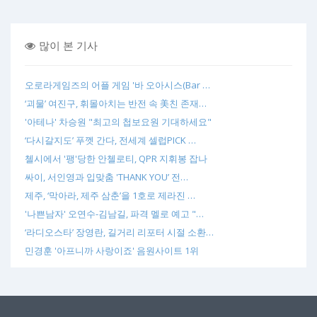
많이 본 기사
오로라게임즈의 어플 게임 '바 오아시스(Bar …
‘괴물’ 여진구, 휘몰아치는 반전 속 美친 존재…
'아테나' 차승원 "최고의 첩보요원 기대하세요"
‘다시갈지도’ 푸껫 간다, 전세계 셀럽PICK …
첼시에서 '팽'당한 안첼로티, QPR 지휘봉 잡나
싸이, 서인영과 입맞춤 'THANK YOU’ 전…
제주, ‘막아라, 제주 삼춘’을 1호로 제라진 …
'나쁜남자' 오연수-김남길, 파격 멜로 예고 "…
‘라디오스타’ 장영란, 길거리 리포터 시절 소환…
민경훈 '아프니까 사랑이죠' 음원사이트 1위