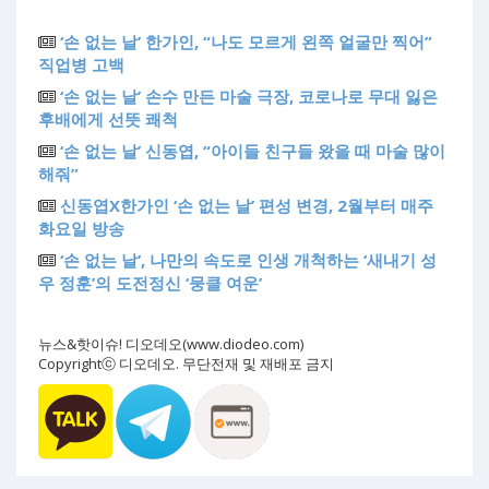
‘손 없는 날’ 한가인, “나도 모르게 왼쪽 얼굴만 찍어”
직업병 고백
‘손 없는 날’ 손수 만든 마술 극장, 코로나로 무대 잃은
후배에게 선뜻 쾌척
‘손 없는 날’ 신동엽, “아이들 친구들 왔을 때 마술 많이
해줘”
신동엽X한가인 ‘손 없는 날’ 편성 변경, 2월부터 매주
화요일 방송
‘손 없는 날’, 나만의 속도로 인생 개척하는 ‘새내기 성
우 정훈’의 도전정신 ‘뭉클 여운’
뉴스&핫이슈! 디오데오(www.diodeo.com)
Copyrightⓒ 디오데오. 무단전재 및 재배포 금지