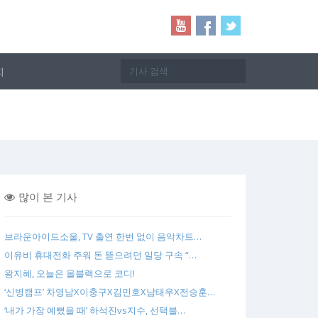
지
많이 본 기사
브라운아이드소울, TV 출연 한번 없이 음악차트…
이유비 휴대전화 주워 돈 뜯으려던 일당 구속 “…
왕지혜, 오늘은 올블랙으로 코디!
‘신병캠프’ 차영남X이충구X김민호X남태우X전승훈…
‘내가 가장 예뻤을 때’ 하석진vs지수, 선택불…