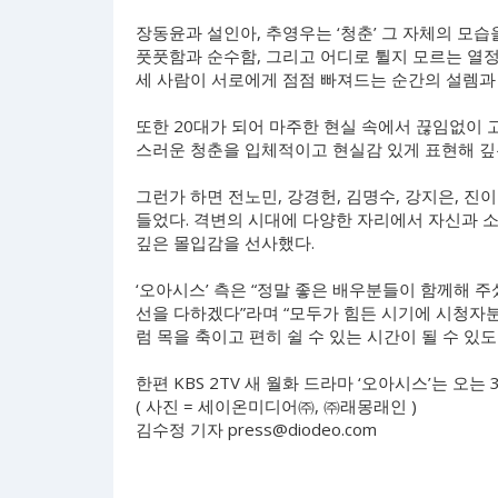
장동윤과 설인아, 추영우는 ‘청춘’ 그 자체의 모습
풋풋함과 순수함, 그리고 어디로 튈지 모르는 열정
세 사람이 서로에게 점점 빠져드는 순간의 설렘과
또한 20대가 되어 마주한 현실 속에서 끊임없이 
스러운 청춘을 입체적이고 현실감 있게 표현해 깊
그런가 하면 전노민, 강경헌, 김명수, 강지은, 진
들었다. 격변의 시대에 다양한 자리에서 자신과 
깊은 몰입감을 선사했다.
‘오아시스’ 측은 “정말 좋은 배우분들이 함께해 주
선을 다하겠다”라며 “모두가 힘든 시기에 시청자
럼 목을 축이고 편히 쉴 수 있는 시간이 될 수 
한편 KBS 2TV 새 월화 드라마 ‘오아시스’는 오는 
( 사진 = 세이온미디어㈜, ㈜래몽래인 )
김수정 기자
press@diodeo.com