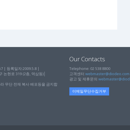
Our Contacts
| 등록일자:2009.5.8 |
Telephone: 02 538 8800
현로 319 (2층, 역삼동)│
고객센터
webmaster@diodeo.com
광고 및 제휴문의
webmaster@diod
라 무단 전재 복사 배포등을 금지합
이메일무단수집거부