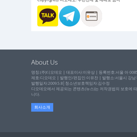
About Us
명칭:(주)디오데오 | 대표이사:이유상 | 등록번호:서울 아 00857 
제호:디오데오 | 발행인/편집인:이유찬 | 발행소:서울시 강남구 논
발행일자:2009.5.8│청소년보호책임자:김수정
디오데오에서 제공되는 콘텐츠(뉴스)는 저작권법의 보호에 따
니다.
회사소개