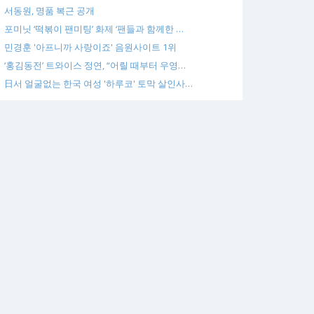
서동원, 명품 복근 공개
포미닛 ‘떡볶이 팬미팅’ 화제 ‘팬들과 함께한 …
민경훈 '아프니까 사랑이죠' 음원사이트 1위
‘홍김동전’ 트와이스 정연, “어릴 때부터 우영…
日서 얼굴없는 한국 여성 '하루코' 토막 살인사…