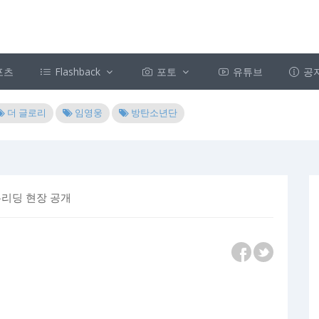
포츠
Flashback
포토
유튜브
공
더 글로리
임영웅
방탄소년단
본리딩 현장 공개