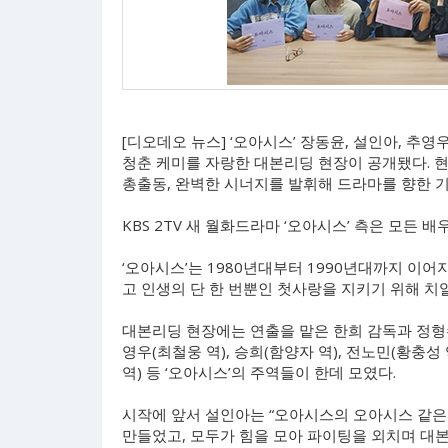
[디오데오 뉴스] ‘오아시스’ 장동윤, 설인아, 추
청춘 케미를 자랑한 대본리딩 현장이 공개됐다. 
총출동, 완벽한 시너지를 발휘해 드라마를 향한 
KBS 2TV 새 월화드라마 ‘오아시스’ 측은 모든
‘오아시스’는 1980년대부터 1990년대까지 이
고 인생의 단 한 번뿐인 첫사랑을 지키기 위해 치
대본리딩 현장에는 연출을 맡은 한희 감독과 정형수 
영우(최철웅 역), 승희(함양자 역), 전노민(황충성 
역) 등 ‘오아시스’의 주역들이 한데 모였다.
시작에 앞서 설인아는 “오아시스의 오아시스 같은
만들었고, 모두가 힘을 모아 파이팅을 외치며 대