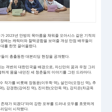
영우가 2023년 안방의 목마름을 채워줄 오아시스 같은 기적의
현장에는 캐릭터와 찰떡궁합을 보여줄 개성 만점 배우들이
기대를 한껏 끌어올렸다.
 배우들이 총출동한 대본리딩 현장을 공개했다.
어지는 격변의 대한민국을 배경으로, 자신만의 꿈과 우정 그리
열하게 몸을 내던진 세 청춘들의 이야기를 그린 드라마다.
작가를 비롯해 장동윤(이두학 역), 설인아(오정신 역), 추
역), 강경헌(강여진 역), 진이한(오만옥 역), 강지은(차금옥
 존재가 되겠다”라며 강한 포부를 드러내 모두를 흐뭇하게
본리딩이 시작됐다.