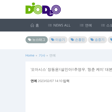
홈
NEWS ALL
연예
스
뉴스태그
이승기
손흥민
송중기
Home
기사
연예
‘오아시스’ 장동윤X설인아X추영우, ‘청춘 케미’ 대
연예
2023/02/07 14:10 입력