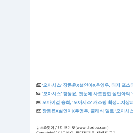
‘오아시스’ 장동윤X설인아X추영우, 티저 포스터
‘오아시스’ 장동윤, 첫눈에 사로잡힌 설인아의 ‘
오마이걸 승희, ‘오아시스’ 캐스팅 확정…지상파
장동윤X설인아X추영우, 클래식 멜로 ‘오아시스
뉴스&핫이슈! 디오데오(www.diodeo.com)
Copyrightⓒ 디오데오. 무단전재 및 재배포 금지