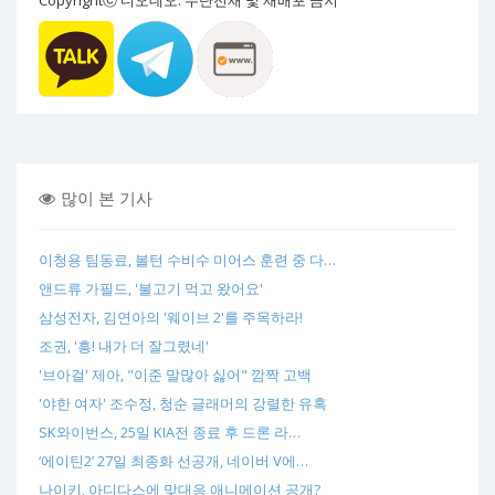
많이 본 기사
이청용 팀동료, 볼턴 수비수 미어스 훈련 중 다…
앤드류 가필드, '불고기 먹고 왔어요'
삼성전자, 김연아의 '웨이브 2'를 주목하라!
조권, '흥! 내가 더 잘그렸네'
'브아걸' 제아, "이준 말많아 싫어" 깜짝 고백
'야한 여자' 조수정, 청순 글래머의 강렬한 유혹
SK와이번스, 25일 KIA전 종료 후 드론 라…
‘에이틴2’ 27일 최종화 선공개, 네이버 V에…
나이키, 아디다스에 맞대응 애니메이션 공개?