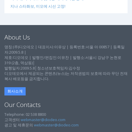
지나 스타화보, 미모에 시선 고정!
About Us
명칭:(주)디오데오 | 대표이사:이유상 | 등록번호:서울 아 00857 | 등록일
자:2009.5.8 |
제호:디오데오 | 발행인/편집인:이유찬 | 발행소:서울시 강남구 논현로
319 (2층, 역삼동)│
발행일자:2009.5.8│청소년보호책임자:김수정
디오데오에서 제공되는 콘텐츠(뉴스)는 저작권법의 보호에 따라 무단 전재
복사 배포등을 금지합니다.
회사소개
Our Contacts
Telephone: 02 538 8800
고객센터
webmaster@diodeo.com
광고 및 제휴문의
webmaster@diodeo.com