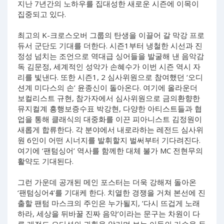
지난 7년간의 노하우를 집대성한 새로운 시즌에 이목이
집중되고 있다.
최고의 K-크로스오버 그룹의 탄생을 이끌어 갈 막강 프로
듀서 군단도 기대를 더한다. 시즌1부터 냉철한 시선과 진
정성 넘치는 조언으로 역대급 싱어들을 발굴해 낸 음악감
독 김문정, 세계적인 성악가 손혜수가 이번 시즌 역시 자
리를 빛낸다. 또한 시즌1, 2 심사위원으로 참여했던 ‘오디
션계 미다스의 손’ 윤종신이 돌아온다. 여기에 올라운더
보컬리스트 규현, 참가자에서 심사위원으로 금의환향한
뮤지컬계 흥행보증수표 박강현, 다양한 아티스트들과 협
업을 통해 클래식의 대중화를 이끈 피아니스트 김정원이
새롭게 합류한다. 각 분야에서 내로라하는 레전드 심사위
원 6인이 어떤 시너지를 발휘할지 벌써부터 기다려진다.
여기에 ‘팬텀싱어’ 역사를 함께한 대체 불가 MC 전현무의
활약도 기대된다.
그런 가운데 공개된 메인 포스터는 더욱 강해져 돌아온
‘팬텀싱어4’를 기대케 한다. 치열한 경쟁을 거쳐 본선에 진
출할 팬텀 마스크의 주인은 누가될지, ‘다시 뜨겁게 노래
하라, 세상을 뒤바꿀 진짜 음악’이라는 문구는 차원이 다
른 레전드 오디션의 귀환을 알리며 보는 이들의 가슴을 두