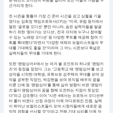
근거리게 한다.
전 시즌을 통틀어 가장 긴 준비 시간을 갖고 심혈을 기울
였다는 김희정 책임프로듀서(CP)는 “미국, 유럽 등지에서
열린 '글로벌 오디션' 뿐만 아니라, 숨은 실력자들을 발굴
하기 위한 '찾아가는 오디션', 전국 각지에 누구나 참여할
수 있는 '노래방 오디션' 등 다양한 루트를 제공해 참여 기
회를 확대했다”라면서 “다양한 색채의 보컬리스트들의 무
대를 기대해도 좋을 것”이라며 그 어느 시즌보다 폭넓은
실력자들의 무대를 기대케 한다.
또한 ‘팬텀싱어4’에서 눈 여겨 볼 포인트의 하나로 ‘팬텀키
즈’의 등장을 짚었다. 그는 “고등학교 때 ‘팬텀싱어’를 보고
성악을 시작한 대학생, 유튜브로 김주택의 무대를 보며 성
악을 공부한 직장인, 박강현을 보며 뮤지컬 배우의 꿈을
이룬 신예 등 ‘팬텀싱어’를 통해 삶의 방향이 바뀐 ‘팬텀키
즈’들이 팬텀싱어의 꿈을 향해 도전하는 지점이 뜻깊었
다”라고 강조했다. 이어 “시즌 4에서는 프로듀서 오디션부
터 룰이 바뀐다. 선정 과정이 더욱 까다로워진 만큼, 실력
이 뛰어난 보컬리스트들이 모여 시청자들에게 새로운 음
악적 경험을 선사할 것”이라고 전해 기대 심리를 더욱 자