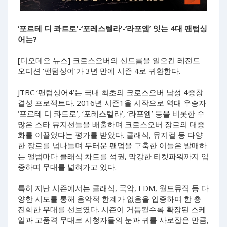
‘포르테 디 콰트로’-‘포레스텔라’-‘라포엠’ 잇는 4대 팬텀싱
어는?
[디오데오 뉴스] 크로스오버의 신드롬을 일으킨 레전드
오디션 ‘팬텀싱어’가 3년 만에 시즌 4로 귀환한다.
JTBC ‘팬텀싱어4’는 국내 최초의 크로스오버 남성 4중창
결성 프로젝트다. 2016년 시즌1을 시작으로 역대 우승자
‘포르테 디 콰트로’, ‘포레스텔라’, ‘라포엠’ 등을 비롯한 수
많은 스타 뮤지션들을 배출하며 크로스오버 장르의 대중
화를 이끌었다는 평가를 받았다. 클래식, 뮤지컬 등 다양
한 장르를 넘나들며 두터운 팬덤을 구축한 이들은 발매하
는 앨범마다 클래식 차트를 석권, 막강한 티켓파워까지 입
증하며 무대를 넓혀가고 있다.
특히 지난 시즌에서는 클래식, 국악, EDM, 월드뮤직 등 다
양한 시도를 통해 음악적 한계가 없음을 입증하며 한 층
진화한 무대를 선보였다. 시즌이 거듭될수록 확장된 스케
일과 고품격 무대로 시청자들의 눈과 귀를 사로잡은 만큼,