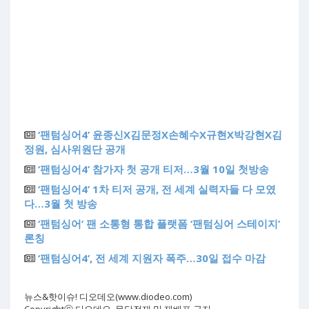
‘팬텀싱어4’ 윤종신X김문정X손혜수X규현X박강현X김
정원, 심사위원단 공개
‘팬텀싱어4’ 참가자 첫 공개 티저…3월 10일 첫방송
‘팬텀싱어4’ 1차 티저 공개, 전 세계 실력자들 다 모였
다…3월 첫 방송
‘팬텀싱어’ 팬 소통형 통합 플랫폼 ‘팬텀싱어 스테이지’
론칭
‘팬텀싱어4’, 전 세계 지원자 폭주…30일 접수 마감
뉴스&핫이슈! 디오데오(www.diodeo.com)
Copyrightⓒ 디오데오. 무단전재 및 재배포 금지