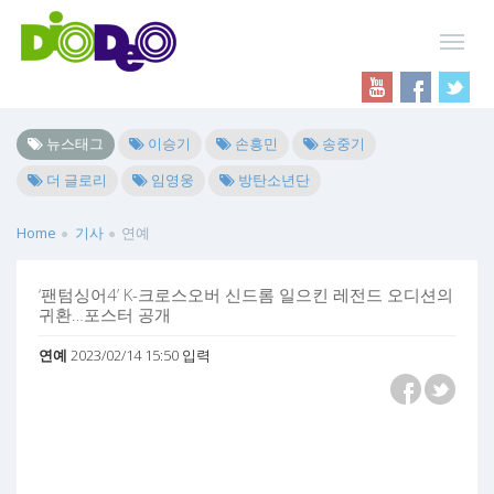
뉴스태그
이승기
손흥민
송중기
더 글로리
임영웅
방탄소년단
Home
기사
연예
‘팬텀싱어4’ K-크로스오버 신드롬 일으킨 레전드 오디션의
귀환…포스터 공개
연예
2023/02/14 15:50 입력