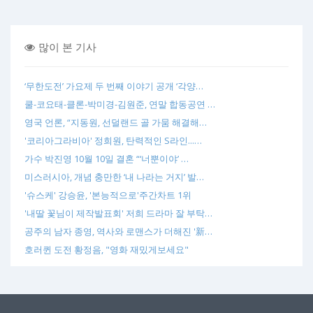
많이 본 기사
‘무한도전’ 가요제 두 번째 이야기 공개 ‘각양…
쿨-코요태-클론-박미경-김원준, 연말 합동공연 …
영국 언론, “지동원, 선덜랜드 골 가뭄 해결해…
'코리아그라비아' 정희원, 탄력적인 S라인...…
가수 박진영 10월 10일 결혼 “‘너뿐이야’ …
미스러시아, 개념 충만한 ‘내 나라는 거지’ 발…
'슈스케' 강승윤, '본능적으로'주간차트 1위
'내딸 꽃님이 제작발표회' 저희 드라마 잘 부탁…
공주의 남자 종영, 역사와 로맨스가 더해진 '新…
호러퀸 도전 황정음, "영화 재밌게보세요"