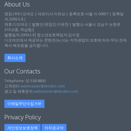
About Us
명칭:(주)디오데오 | 대표이사:이유상 | 등록번호:서울 아 00857 | 등록일
자:2009.5.8 |
제호:디오데오 | 발행인/편집인:이유찬 | 발행소:서울시 강남구 논현로
319 (2층, 역삼동)│
발행일자:2009.5.8│청소년보호책임자:김수정
디오데오에서 제공되는 콘텐츠(뉴스)는 저작권법의 보호에 따라 무단 전재
복사 배포등을 금지합니다.
회사소개
Our Contacts
Telephone: 02 538 8800
고객센터
webmaster@diodeo.com
광고 및 제휴문의
webmaster@diodeo.com
이메일무단수집거부
Privacy Policy
개인정보보호정책
저작권규약