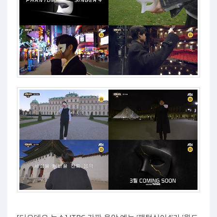
[디오데오 뉴스] JTBC 간판 음악 예능 ‘팬텀싱어4’가 ‘월드