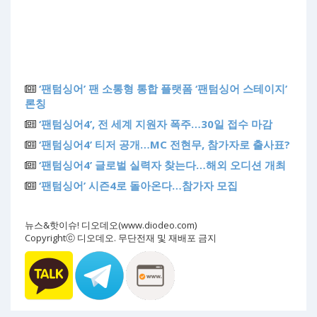
‘팬텀싱어’ 팬 소통형 통합 플랫폼 ‘팬텀싱어 스테이지’
론칭
‘팬텀싱어4’, 전 세계 지원자 폭주…30일 접수 마감
‘팬텀싱어4’ 티저 공개…MC 전현무, 참가자로 출사표?
‘팬텀싱어4’ 글로벌 실력자 찾는다…해외 오디션 개최
‘팬텀싱어’ 시즌4로 돌아온다…참가자 모집
뉴스&핫이슈! 디오데오(www.diodeo.com)
Copyrightⓒ 디오데오. 무단전재 및 재배포 금지