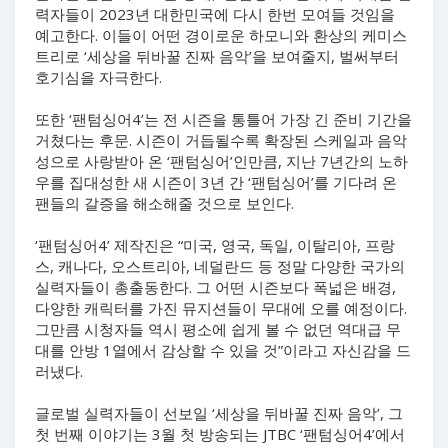
력자들이 2023년 대한민국에 다시 한번 모여들 것임을
예고한다. 이들이 어떤 경이로운 하모니와 환상의 케미스
트리로 ‘세상을 뒤바꿀 진짜 음악’을 보여줄지, 벌써부터
호기심을 자극한다.
또한 ‘팬텀싱어4’는 전 시즌을 통틀어 가장 긴 준비 기간을
거쳤다는 후문. 시즌이 거듭될수록 확장된 스케일과 음악
성으로 사랑받아 온 ‘팬텀싱어’인만큼, 지난 7년간의 노하
우를 집대성한 새 시즌이 3년 간 ‘팬텀싱어’를 기다려 온
팬들의 갈증을 해소해줄 것으로 보인다.
‘팬텀싱어4’ 제작진은 “미국, 영국, 독일, 이탈리아, 프랑
스, 캐나다, 오스트리아, 네덜란드 등 정말 다양한 국가의
실력자들이 총출동한다. 그 어떤 시즌보다 폭넓은 배경,
다양한 캐릭터를 가진 뮤지션들이 무대에 오를 예정이다.
그만큼 시청자들 역시 평소에 쉽게 볼 수 없던 역대급 무
대를 안방 1열에서 감상할 수 있을 것”이라고 자신감을 드
러냈다.
글로벌 실력자들이 선보일 ‘세상을 뒤바꿀 진짜 음악’, 그
첫 번째 이야기는 3월 첫 방송되는 JTBC ‘팬텀싱어4’에서