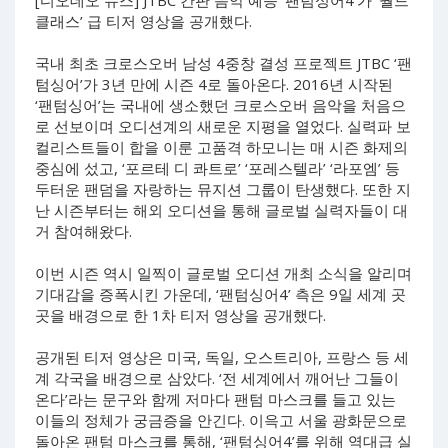
클래스’ 급 티저 영상을 공개했다.
국내 최초 크로스오버 남성 4중창 결성 프로젝트 JTBC ‘팬
텀싱어’가 3년 만에 시즌 4로 돌아온다. 2016년 시작된
‘팬텀싱어’는 국내에 생소했던 크로스오버 음악을 처음으
로 선보이며 오디션계의 새로운 지평을 열었다. 실력파 보
컬리스트들이 합을 이룬 고품격 하모니는 매 시즌 화제의
중심에 섰고, ‘포르테 디 콰트로’ ‘포레스텔라’ ‘라포엠’ 등
두터운 팬덤을 자랑하는 뮤지션 그룹이 탄생했다. 또한 지
난 시즌부터는 해외 오디션을 통해 글로벌 실력자들이 대
거 참여해왔다.
이번 시즌 역시 일찍이 글로벌 오디션 개최 소식을 알리며
기대감을 증폭시킨 가운데, ‘팬텀싱어4’ 측은 9일 세계 곳
곳을 배경으로 한 1차 티저 영상을 공개했다.
공개된 티저 영상은 미국, 독일, 오스트리아, 프랑스 등 세
계 각국을 배경으로 삼았다. ‘전 세계에서 깨어난 그들이
온다’라는 문구와 함께 저마다 팬텀 마스크를 들고 있는
이들의 정체가 궁금증을 안긴다. 이윽고 서울 광화문으로
돌아온 팬텀 마스크를 통해, ‘팬텀싱어4’를 위해 역대급 실