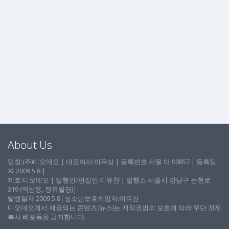
About Us
명칭:(주)디오데오 | 대표이사:이유상 | 등록번호:서울 아 00857 | 등록일
자:2009.5.8 |
제호:디오데오 | 발행인/편집인:이유찬 | 발행소:서울시 강남구 논현로
319 (역삼동, 정유빌딩)│
발행일자:2009.5.8│청소년보호책임자:이유찬
디오데오에서 제공되는 콘텐츠(뉴스)는 저작권법의 보호에 따라 무단 전재
복사 배포등을 금지합니다.