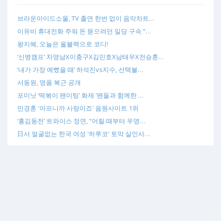
브라운아이드소울, TV 출연 한번 없이 음악차트…
이유비 휴대전화 주워 돈 뜯으려던 일당 구속 “…
왕지혜, 오늘은 올블랙으로 코디!
‘신병캠프’ 차영남X이충구X김민호X남태우X전승훈…
‘내가 가장 예뻤을 때’ 하석진vs지수, 선택불…
서동원, 명품 복근 공개
포미닛 ‘떡볶이 팬미팅’ 화제 ‘팬들과 함께한 …
민경훈 '아프니까 사랑이죠' 음원사이트 1위
‘홍김동전’ 트와이스 정연, “어릴 때부터 우영…
日서 얼굴없는 한국 여성 '하루코' 토막 살인사…