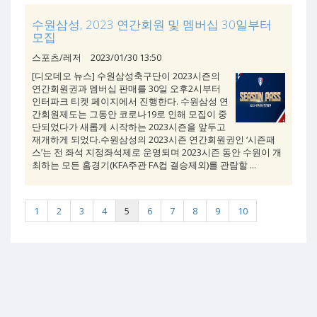
수원삼성, 2023 연간회원 및 멤버십 30일부터
모집
스포츠/레저
2023/01/30 13:50
[디오데오 뉴스] 수원삼성축구단이 2023시즌의
연간회원권과 멤버십 판매를 30일 오후2시부터
인터파크 티켓 페이지에서 진행한다. 수원삼성 연
간회원제도는 그동안 코로나19로 인해 모집이 중
단되었다가 새롭게 시작하는 2023시즌을 앞두고
재개하게 되었다.수원삼성의 2023시즌 연간회원권인 ‘시즌패
스’는 전 좌석 지정좌석제로 운영되며 2023시즌 동안 수원이 개
최하는 모든 홈경기(KFA주관 FA컵 결승제외)를 관람할 ...
1
2
3
4
5
6
7
8
9
10