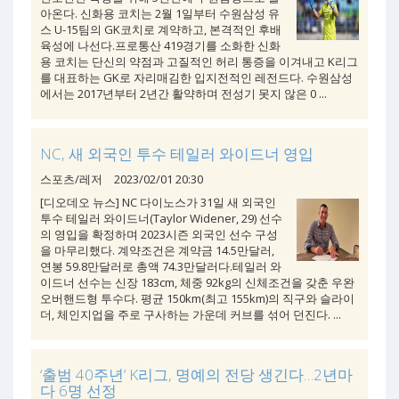
아온다. 신화용 코치는 2월 1일부터 수원삼성 유
스 U-15팀의 GK코치로 계약하고, 본격적인 후배
육성에 나선다.프로통산 419경기를 소화한 신화
용 코치는 단신의 약점과 고질적인 허리 통증을 이겨내고 K리그
를 대표하는 GK로 자리매김한 입지전적인 레전드다. 수원삼성
에서는 2017년부터 2년간 활약하며 전성기 못지 않은 0 ...
NC, 새 외국인 투수 테일러 와이드너 영입
스포츠/레저
2023/02/01 20:30
[디오데오 뉴스] NC 다이노스가 31일 새 외국인
투수 테일러 와이드너(Taylor Widener, 29) 선수
의 영입을 확정하며 2023시즌 외국인 선수 구성
을 마무리했다. 계약조건은 계약금 14.5만달러,
연봉 59.8만달러로 총액 74.3만달러다.테일러 와
이드너 선수는 신장 183cm, 체중 92kg의 신체조건을 갖춘 우완
오버핸드형 투수다. 평균 150km(최고 155km)의 직구와 슬라이
더, 체인지업을 주로 구사하는 가운데 커브를 섞어 던진다. ...
‘출범 40주년’ K리그, 명예의 전당 생긴다…2년마
다 6명 선정