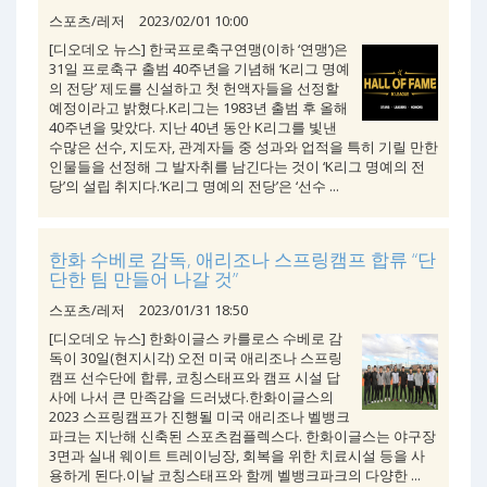
스포츠/레저
2023/02/01 10:00
[디오데오 뉴스] 한국프로축구연맹(이하 ‘연맹’)은
31일 프로축구 출범 40주년을 기념해 ‘K리그 명예
의 전당’ 제도를 신설하고 첫 헌액자들을 선정할
예정이라고 밝혔다.K리그는 1983년 출범 후 올해
40주년을 맞았다. 지난 40년 동안 K리그를 빛낸
수많은 선수, 지도자, 관계자들 중 성과와 업적을 특히 기릴 만한
인물들을 선정해 그 발자취를 남긴다는 것이 ‘K리그 명예의 전
당’의 설립 취지다.‘K리그 명예의 전당’은 ‘선수 ...
한화 수베로 감독, 애리조나 스프링캠프 합류 “단
단한 팀 만들어 나갈 것”
스포츠/레저
2023/01/31 18:50
[디오데오 뉴스] 한화이글스 카를로스 수베로 감
독이 30일(현지시각) 오전 미국 애리조나 스프링
캠프 선수단에 합류, 코칭스태프와 캠프 시설 답
사에 나서 큰 만족감을 드러냈다.한화이글스의
2023 스프링캠프가 진행될 미국 애리조나 벨뱅크
파크는 지난해 신축된 스포츠컴플렉스다. 한화이글스는 야구장
3면과 실내 웨이트 트레이닝장, 회복을 위한 치료시설 등을 사
용하게 된다.이날 코칭스태프와 함께 벨뱅크파크의 다양한 ...