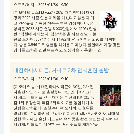
스포츠/레저
2023/01/30 19:50
[디오데오 뉴스] kt wiz가 29일 재계약 대상자 61
명과 2023 시즌 연봉 계약을 마쳤다고 밝혔다.최
고 인상률을 기록한 선수는 투수 엄상백이다. 엄
상백은 2022 시즌 연봉 8,000만원에서 150% 인상
된 2억원에 계약했다. 엄상백은 올 시즌 선발과 불
펜을 오가며, 33경기에서 11승2패, 평균자책점 2.95를 기록했
다. 승률 0.846으로 승률왕 타이틀도 따냈다.불펜에서 가장 많은
경기를 소화한 김민수는 최고 인상액을 기록했다. 김 ...
대전하나시티즌, 거제로 2차 전지훈련 출발
스포츠/레저
2023/01/30 19:10
[디오데오 뉴스] 대전하나시티즌이 30일, 2차 전
지훈련지인 거제로 출발했다. 8년 만에 K리그1에
서 새로운 도전을 앞둔 대전은 지난해 K리그2 득
점 1위 유강현과 득점 2위 티아고를 영입하며 최
전방을 강화했다. 또한 수비수 오재석, 김현우를
영입하며 수비라인을 보강하고 지난해 감바오사카에서 임대 영
입한 국가대표 출신 미드필더 주세종을 완전 영입했다. 수비수
서영재, 미드필더 이진현 등 FA 선수들도 재계약을 ...