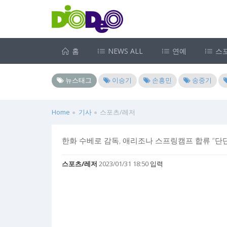
홈
NEWS ALL
연예
스
뉴스태그
이승기
손흥민
송중기
Home
기사
스포츠/레저
한화 수베로 감독, 애리조나 스프링캠프 합류 “단단
스포츠/레저
2023/01/31 18:50 입력