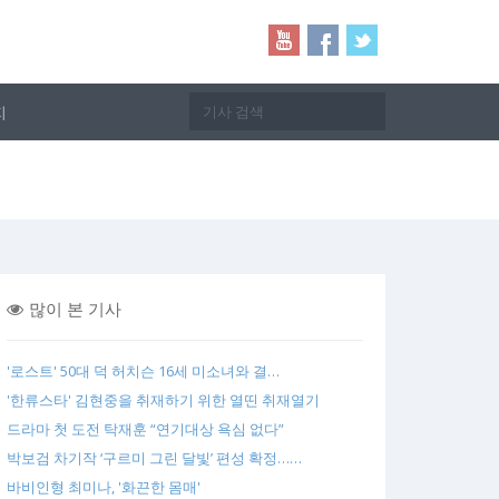
지
많이 본 기사
'로스트' 50대 덕 허치슨 16세 미소녀와 결…
'한류스타' 김현중을 취재하기 위한 열띤 취재열기
드라마 첫 도전 탁재훈 “연기대상 욕심 없다”
박보검 차기작 ‘구르미 그린 달빛’ 편성 확정……
바비인형 최미나, '화끈한 몸매'