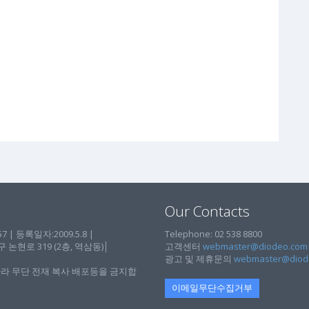
Our Contacts
| 등록일자:2009.5.8 |
Telephone: 02 538 8800
현로 319 (2층, 역삼동)│
고객센터
webmaster@diodeo.com
광고 및 제휴문의
webmaster@diod
라 무단 전재 복사 배포등을 금지합
이메일무단수집거부