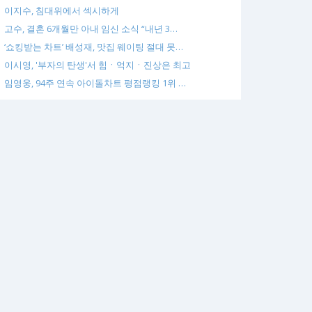
이지수, 침대위에서 섹시하게
고수, 결혼 6개월만 아내 임신 소식 “내년 3…
‘쇼킹받는 차트’ 배성재, 맛집 웨이팅 절대 못…
이시영, '부자의 탄생'서 힘ㆍ억지ㆍ진상은 최고
임영웅, 94주 연속 아이돌차트 평점랭킹 1위 …