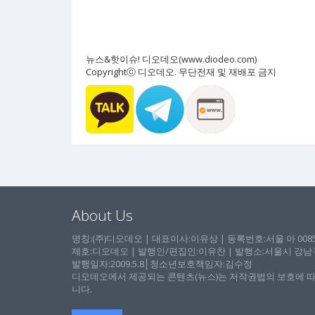
뉴스&핫이슈! 디오데오(www.diodeo.com)
Copyrightⓒ 디오데오. 무단전재 및 재배포 금지
About Us
명칭:(주)디오데오 | 대표이사:이유상 | 등록번호:서울 아 00857 
제호:디오데오 | 발행인/편집인:이유찬 | 발행소:서울시 강남구 논
발행일자:2009.5.8│청소년보호책임자:김수정
디오데오에서 제공되는 콘텐츠(뉴스)는 저작권법의 보호에 따
니다.