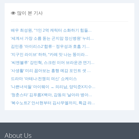
많이 본 기사
배우 최성원, "1인 2역 캐릭터 소화하기 힘들…
‘세계서 가장 소름 돋는 곤지암 정신병원’ 누리…
김민종 '아이리스2'합류··· 정우성과 호흡 기…
‘지구인 라이브’ 하하, “카레 맛 나는 똥이라…
'씨엔블루' 강민혁, 스크린 이어 브라운관 연기…
‘사생활’ 미리 꼽아보는 흥행 예감 포인트 셋 …
드라마 '아테나:전쟁의 여신' 쇼케이스
’나쁜녀석들‘ 마이웨이 → 의리남, 양익준X지수…
‘청춘스타’ 김푸름X백아, 감동의 ‘날아라 병아…
‘복수노트2’ 안서현부터 김사무엘까지, 특급 라…
About Us