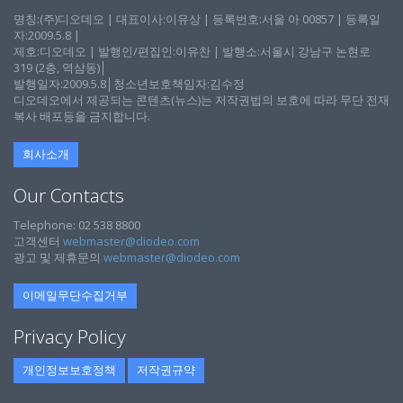
명칭:(주)디오데오 | 대표이사:이유상 | 등록번호:서울 아 00857 | 등록일
자:2009.5.8 |
제호:디오데오 | 발행인/편집인:이유찬 | 발행소:서울시 강남구 논현로
319 (2층, 역삼동)│
발행일자:2009.5.8│청소년보호책임자:김수정
디오데오에서 제공되는 콘텐츠(뉴스)는 저작권법의 보호에 따라 무단 전재
복사 배포등을 금지합니다.
회사소개
Our Contacts
Telephone: 02 538 8800
고객센터
webmaster@diodeo.com
광고 및 제휴문의
webmaster@diodeo.com
이메일무단수집거부
Privacy Policy
개인정보보호정책
저작권규약