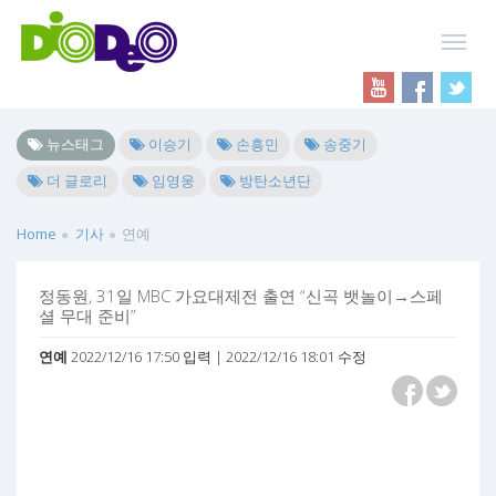
뉴스태그
이승기
손흥민
송중기
더 글로리
임영웅
방탄소년단
Home
기사
연예
정동원, 31일 MBC 가요대제전 출연 “신곡 뱃놀이→스페
셜 무대 준비”
연예
2022/12/16 17:50 입력 | 2022/12/16 18:01 수정