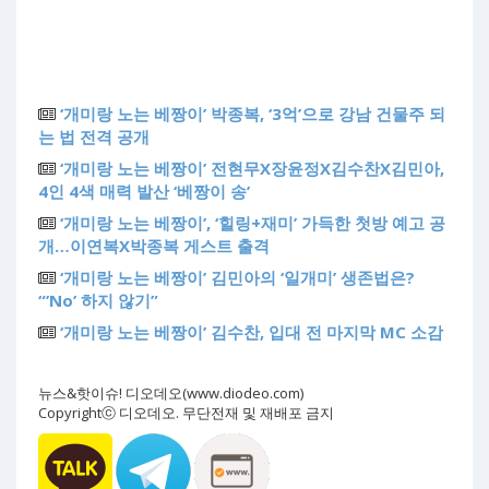
‘개미랑 노는 베짱이’ 박종복, ‘3억’으로 강남 건물주 되
는 법 전격 공개
‘개미랑 노는 베짱이’ 전현무X장윤정X김수찬X김민아,
4인 4색 매력 발산 ‘베짱이 송’
‘개미랑 노는 베짱이’, ‘힐링+재미’ 가득한 첫방 예고 공
개…이연복X박종복 게스트 출격
‘개미랑 노는 베짱이’ 김민아의 ‘일개미’ 생존법은?
“’No’ 하지 않기”
‘개미랑 노는 베짱이’ 김수찬, 입대 전 마지막 MC 소감
뉴스&핫이슈! 디오데오(www.diodeo.com)
Copyrightⓒ 디오데오. 무단전재 및 재배포 금지