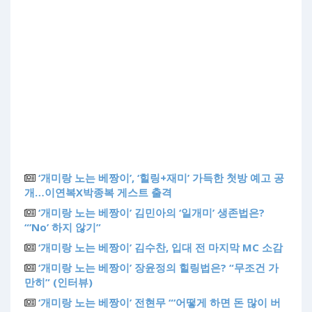
‘개미랑 노는 베짱이’, ‘힐링+재미’ 가득한 첫방 예고 공
개…이연복X박종복 게스트 출격
‘개미랑 노는 베짱이’ 김민아의 ‘일개미’ 생존법은?
“’No’ 하지 않기”
‘개미랑 노는 베짱이’ 김수찬, 입대 전 마지막 MC 소감
‘개미랑 노는 베짱이’ 장윤정의 힐링법은? “무조건 가
만히” (인터뷰)
‘개미랑 노는 베짱이’ 전현무 “‘어떻게 하면 돈 많이 버