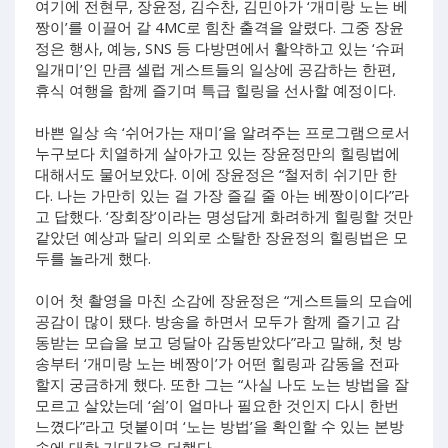
여기에 전현무, 장윤정, 김수찬, 김민아가 ‘개미랑 노는 베
짱이’를 이끌어 갈 4MC로 힘찬 출격을 알렸다. 그중 장윤
정은 행사, 예능, SNS 등 다방면에서 활약하고 있는 ‘슈퍼
일개미’인 만큼 셀럽 게스트들의 일상에 공감하는 한편,
휴식 여행을 함께 즐기며 특급 힐링을 선사할 예정이다.
바쁜 일상 속 ‘쉬어가는 재미’을 알려주는 프로그램으로서
누구보다 치열하게 살아가고 있는 장윤정만의 힐링법에
대해서도 물어보았다. 이에 장윤정은 “철저히 쉬기만 한
다. 나는 가만히 있는 걸 가장 즐길 줄 아는 베짱이이다”라
고 답했다. ‘장회장’이라는 명성답게 화려하게 힐링할 것만
같았던 예상과 달리 의외로 소탈한 장윤정의 힐링법은 모
두를 놀라게 했다.
이어 첫 촬영을 마친 소감에 장윤정은 “게스트들의 모습에
공감이 많이 됐다. 방송을 하면서 모두가 함께 즐기고 감
동받는 모습을 보고 덩달아 감동받았다”라고 말해, 첫 방
송부터 ‘개미랑 노는 베짱이’가 어떤 힐링과 감동을 전파
할지 궁금하게 했다. 또한 그는 “사실 나도 노는 방법을 잘
모르고 살았는데 ‘쉼’이 얼마나 필요한 것인지 다시 한번
느꼈다”라고 덧붙이며 ‘노는 방법’을 확인할 수 있는 본방
송에 대한 기대감을 더했다.