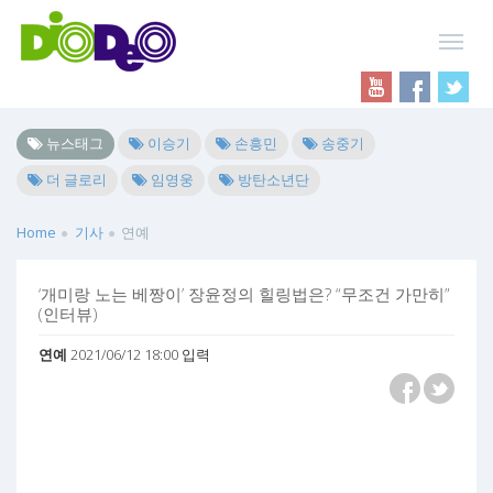
뉴스태그
이승기
손흥민
송중기
더 글로리
임영웅
방탄소년단
Home
기사
연예
‘개미랑 노는 베짱이’ 장윤정의 힐링법은? “무조건 가만히”
(인터뷰)
연예
2021/06/12 18:00 입력