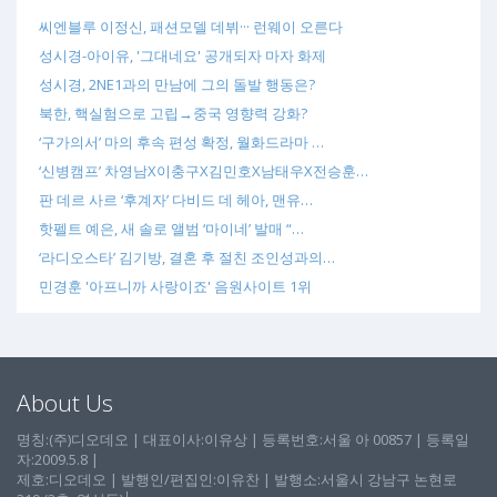
씨엔블루 이정신, 패션모델 데뷔··· 런웨이 오른다
성시경-아이유, '그대네요' 공개되자 마자 화제
성시경, 2NE1과의 만남에 그의 돌발 행동은?
북한, 핵실험으로 고립→중국 영향력 강화?
‘구가의서’ 마의 후속 편성 확정, 월화드라마 …
‘신병캠프’ 차영남X이충구X김민호X남태우X전승훈…
판 데르 사르 ‘후계자’ 다비드 데 헤아, 맨유…
핫펠트 예은, 새 솔로 앨범 ‘마이네’ 발매 “…
‘라디오스타’ 김기방, 결혼 후 절친 조인성과의…
민경훈 '아프니까 사랑이죠' 음원사이트 1위
About Us
명칭:(주)디오데오 | 대표이사:이유상 | 등록번호:서울 아 00857 | 등록일
자:2009.5.8 |
제호:디오데오 | 발행인/편집인:이유찬 | 발행소:서울시 강남구 논현로