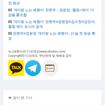
친 텐션’
‘개미랑 노는 베짱이’ 전현무→장윤정, ‘힐링+재미’ 다
잡을 新조합
‘개미랑 노는 베짱이’ 전현무X장윤정X김수찬X김민아,
힐링 케미 포스터 공개
전현무X장윤정 ‘개미랑 노는 베짱이’, 21일 첫 방송 확
정
뉴스&핫이슈! 디오데오(www.diodeo.com)
Copyrightⓒ 디오데오. 무단전재 및 재배포 금지
많이 본 기사