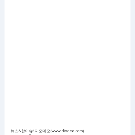
뉴스&핫이슈! 디오데오(www.diodeo.com)