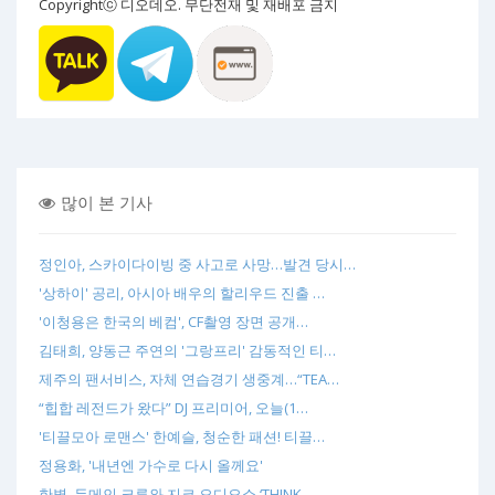
Copyrightⓒ 디오데오. 무단전재 및 재배포 금지
많이 본 기사
정인아, 스카이다이빙 중 사고로 사망…발견 당시…
'상하이' 공리, 아시아 배우의 할리우드 진출 …
'이청용은 한국의 베컴', CF촬영 장면 공개…
김태희, 양동근 주연의 '그랑프리' 감동적인 티…
제주의 팬서비스, 자체 연습경기 생중계…“TEA…
“힙합 레전드가 왔다” DJ 프리미어, 오늘(1…
'티끌모아 로맨스' 한예슬, 청순한 패션! 티끌…
정용화, '내년엔 가수로 다시 올께요'
한별, 두메인 크루와 지코 오디오쇼 ‘THINK…