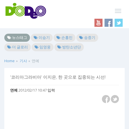
뉴스태그
이승기
손흥민
송중기
더 글로리
임영웅
방탄소년단
Home
기사
연예
'코리아그라비아' 이지은, 한 곳으로 집중되는 시선!
연예
2012/02/17 10:47 입력