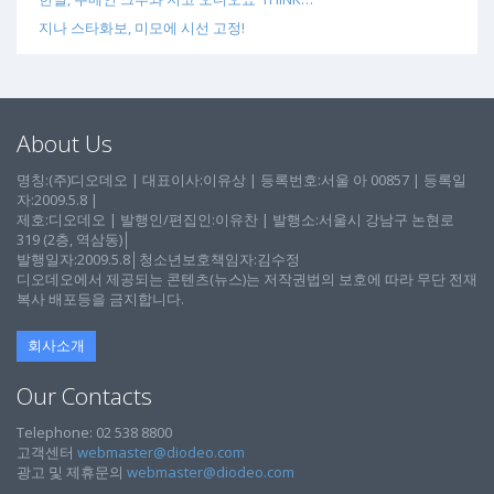
지나 스타화보, 미모에 시선 고정!
About Us
명칭:(주)디오데오 | 대표이사:이유상 | 등록번호:서울 아 00857 | 등록일
자:2009.5.8 |
제호:디오데오 | 발행인/편집인:이유찬 | 발행소:서울시 강남구 논현로
319 (2층, 역삼동)│
발행일자:2009.5.8│청소년보호책임자:김수정
디오데오에서 제공되는 콘텐츠(뉴스)는 저작권법의 보호에 따라 무단 전재
복사 배포등을 금지합니다.
회사소개
Our Contacts
Telephone: 02 538 8800
고객센터
webmaster@diodeo.com
광고 및 제휴문의
webmaster@diodeo.com