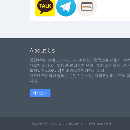
About Us
명칭:(주)디오데오 | 대표이사:이유상 | 등록번호:서울 아 00857 
제호:디오데오 | 발행인/편집인:이유찬 | 발행소:서울시 강남구 논
발행일자:2009.5.8│청소년보호책임자:김수정
디오데오에서 제공되는 콘텐츠(뉴스)는 저작권법의 보호에 따
니다.
회사소개
Copyright © 2000-2026 DioDeo. All Rights Reserved.