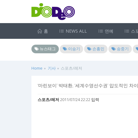
홈
NEWS ALL
연예
스
뉴스태그
이승기
손흥민
송중기
Home
기사
스포츠/레저
‘마린보이’ 박태환, ‘세계수영선수권’ 압도적인 차이
스포츠/레저
2011/07/24 22:22 입력