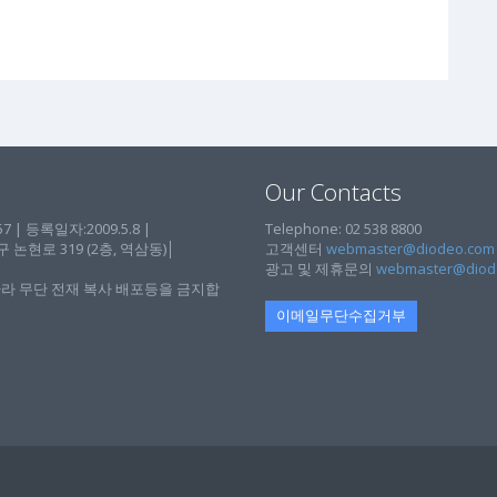
Our Contacts
| 등록일자:2009.5.8 |
Telephone: 02 538 8800
현로 319 (2층, 역삼동)│
고객센터
webmaster@diodeo.com
광고 및 제휴문의
webmaster@diod
라 무단 전재 복사 배포등을 금지합
이메일무단수집거부