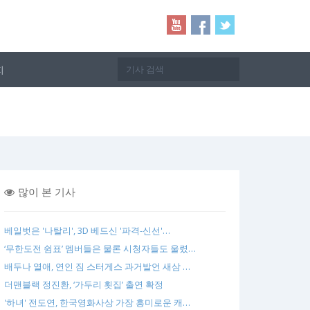
지
많이 본 기사
베일벗은 '나탈리', 3D 베드신 '파격-신선'…
‘무한도전 쉼표’ 멤버들은 물론 시청자들도 울렸…
배두나 열애, 연인 짐 스터게스 과거발언 새삼 …
더맨블랙 정진환, ‘가두리 횟집’ 출연 확정
'하녀' 전도연, 한국영화사상 가장 흥미로운 캐…