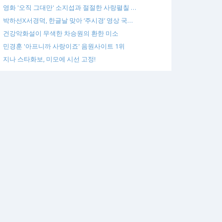
영화 '오직 그대만' 소지섭과 절절한 사랑펼칠 …
박하선X서경덕, 한글날 맞아 ‘주시경’ 영상 국…
건강악화설이 무색한 차승원의 환한 미소
민경훈 '아프니까 사랑이죠' 음원사이트 1위
지나 스타화보, 미모에 시선 고정!