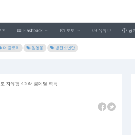
포츠
Flashback
포토
유튜브
공
더 글로리
임영웅
방탄소년단
로 자유형 400M 금메달 획득