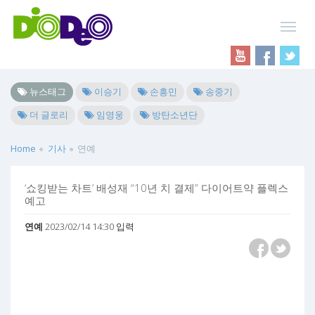
뉴스태그
이승기
손흥민
송중기
더 글로리
임영웅
방탄소년단
Home
기사
연예
‘쇼킹받는 차트’ 배성재 “10년 치 결제” 다이어트약 플렉스
예고
연예
2023/02/14 14:30 입력