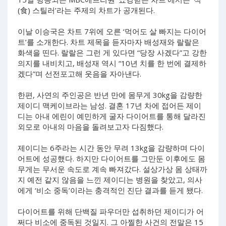
(食) 스틸러’라는 주제의 차트가 공개된다.
이날 이승국은 차트 7위에 오른 ‘먹어도 살 빠지는 다이어
트’를 소개한다. 차트 제목을 듣자마자 배성재와 랄랄은
화색을 띤다. 랄랄은 그런 게 있다면 “당장 사겠다”고 강한
의지를 내비치고, 배성재 역시 “10년 치를 한 번에 결제하
겠다”며 선전포고해 웃음을 자아낸다.
한편, 사연의 주인공은 반년 만에 몸무게 30kg을 감량한
제이디 맥케이브라는 남성. 결혼 17년 차에 접어든 제이
디는 아내 에린이 예민하게 굴자 다이어트를 통해 달라진
외모로 아내의 마음을 돌려보고자 다짐했다.
제이디는 6주라는 시간 동안 무려 13kg을 감량하며 다이
어트에 성공했다. 하지만 다이어트를 그만둔 이후에도 몸
무게는 무서운 속도로 계속 빠져갔다. 설상가상 몸 상태까
지 예전 같지 않음을 느낀 제이디는 병원을 찾았고, 의사
에게 ‘비소 중독’이라는 충격적인 진단 결과를 듣게 됐다.
다이어트를 위해 단백질 파우더만 섭취하던 제이디가 어
쩌다 비소에 중독된 것일지. 그 아찔한 사건의 전말은 15