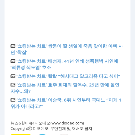
‘쇼킹받는 차트’ 쌍둥이 딸 생일에 죽음 맞이한 아빠 사
연 ‘착잡’
‘쇼킹받는 차트’ 배성재, 41년 연쇄 성폭행범 사연에
‘역류성 식도염’ 호소
‘쇼킹받는 차트’ 랄랄 “해시태그 알고리즘 타고 싶어”
‘쇼킹받는 차트’ 호주 희대의 탈옥수, 29년 만에 돌연
자수…왜?
‘쇼킹받는 차트’ 이승국, 6위 사연부터 극대노 “이게 1
위가 아니라고?”
뉴스&핫이슈! 디오데오(www.diodeo.com)
Copyrightⓒ 디오데오. 무단전재 및 재배포 금지