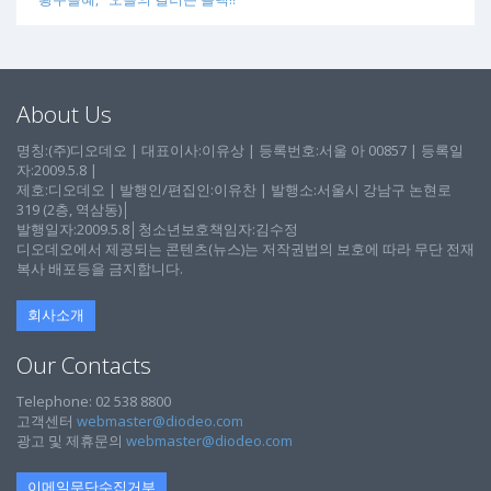
About Us
명칭:(주)디오데오 | 대표이사:이유상 | 등록번호:서울 아 00857 | 등록일
자:2009.5.8 |
제호:디오데오 | 발행인/편집인:이유찬 | 발행소:서울시 강남구 논현로
319 (2층, 역삼동)│
발행일자:2009.5.8│청소년보호책임자:김수정
디오데오에서 제공되는 콘텐츠(뉴스)는 저작권법의 보호에 따라 무단 전재
복사 배포등을 금지합니다.
회사소개
Our Contacts
Telephone: 02 538 8800
고객센터
webmaster@diodeo.com
광고 및 제휴문의
webmaster@diodeo.com
이메일무단수집거부