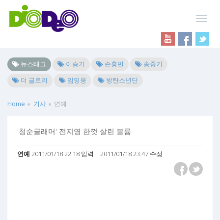
뉴스태그
이승기
손흥민
송중기
더 글로리
임영웅
방탄소년단
Home
기사
연예
'청순글래머' 전지영 한껏 살린 볼륨
연예
2011/01/18 22:18 입력 | 2011/01/18 23:47 수정