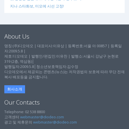
지나 스타화보, 미모에 시선 고정!
About Us
명칭:(주)디오데오 | 대표이사:이유상 | 등록번호:서울 아 00857 | 등록일
자:2009.5.8 |
제호:디오데오 | 발행인/편집인:이유찬 | 발행소:서울시 강남구 논현로
319 (2층, 역삼동)│
발행일자:2009.5.8│청소년보호책임자:김수정
디오데오에서 제공되는 콘텐츠(뉴스)는 저작권법의 보호에 따라 무단 전재
복사 배포등을 금지합니다.
회사소개
Our Contacts
Telephone: 02 538 8800
고객센터
webmaster@diodeo.com
광고 및 제휴문의
webmaster@diodeo.com