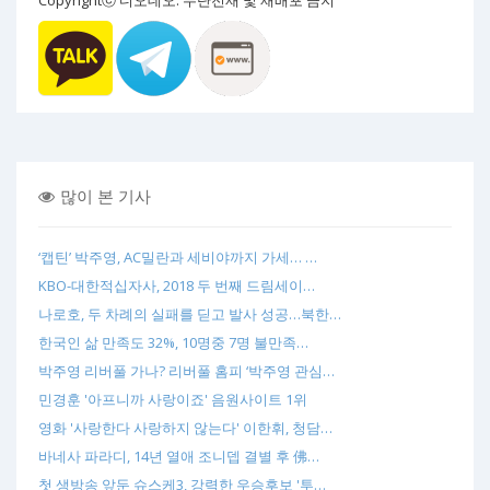
Copyrightⓒ 디오데오. 무단전재 및 재배포 금지
많이 본 기사
‘캡틴’ 박주영, AC밀란과 세비야까지 가세… …
KBO-대한적십자사, 2018 두 번째 드림세이…
나로호, 두 차례의 실패를 딛고 발사 성공…북한…
한국인 삶 만족도 32%, 10명중 7명 불만족…
박주영 리버풀 가나? 리버풀 홈피 ‘박주영 관심…
민경훈 '아프니까 사랑이죠' 음원사이트 1위
영화 '사랑한다 사랑하지 않는다' 이한휘, 청담…
바네사 파라디, 14년 열애 조니뎁 결별 후 佛…
첫 생방송 앞둔 슈스케3, 강력한 우승후보 '투…