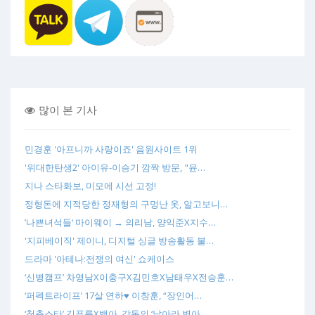
많이 본 기사
민경훈 '아프니까 사랑이죠' 음원사이트 1위
'위대한탄생2' 아이유-이승기 깜짝 방문, "윤…
지나 스타화보, 미모에 시선 고정!
정형돈에 지적당한 정재형의 구멍난 옷, 알고보니…
’나쁜녀석들‘ 마이웨이 → 의리남, 양익준X지수…
'지피베이직' 제이니, 디지털 싱글 방송활동 불…
드라마 '아테나:전쟁의 여신' 쇼케이스
‘신병캠프’ 차영남X이충구X김민호X남태우X전승훈…
‘퍼펙트라이프’ 17살 연하♥ 이창훈, “장인어…
‘청춘스타’ 김푸름X백아, 감동의 ‘날아라 병아…