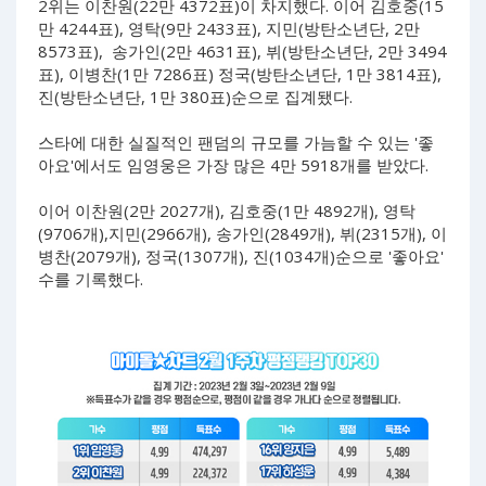
2위는 이찬원(22만 4372표)이 차지했다. 이어 김호중(15
만 4244표), 영탁(9만 2433표), 지민(방탄소년단, 2만
8573표), 송가인(2만 4631표), 뷔(방탄소년단, 2만 3494
표), 이병찬(1만 7286표) 정국(방탄소년단, 1만 3814표),
진(방탄소년단, 1만 380표)순으로 집계됐다.
스타에 대한 실질적인 팬덤의 규모를 가늠할 수 있는 '좋
아요'에서도 임영웅은 가장 많은 4만 5918개를 받았다.
이어 이찬원(2만 2027개), 김호중(1만 4892개), 영탁
(9706개),지민(2966개), 송가인(2849개), 뷔(2315개), 이
병찬(2079개), 정국(1307개), 진(1034개)순으로 '좋아요'
수를 기록했다.