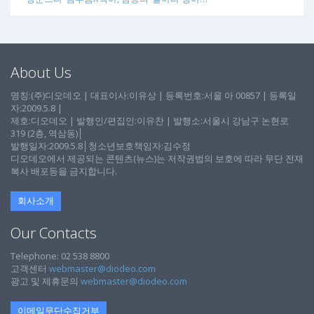
About Us
명칭:(주)디오데오 | 대표이사:이유상 | 등록번호:서울 아 00857 | 등록일
자:2009.5.8 |
제호:디오데오 | 발행인/편집인:이유찬 | 발행소:서울시 강남구 논현로
319 (2층, 역삼동)│
발행일자:2009.5.8│청소년보호책임자:김수정
디오데오에서 제공되는 콘텐츠(뉴스)는 저작권법의 보호에 따라 무단 전재
복사 배포등을 금지합니다.
회사소개
Our Contacts
Telephone: 02 538 8800
고객센터
webmaster@diodeo.com
광고 및 제휴문의
webmaster@diodeo.com
이메일무단수집거부