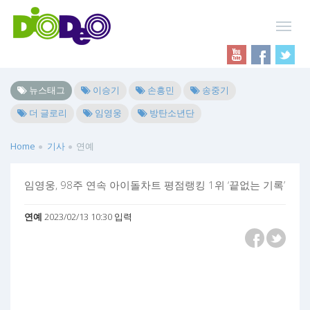
뉴스태그
이승기
손흥민
송중기
더 글로리
임영웅
방탄소년단
Home
기사
연예
임영웅, 98주 연속 아이돌차트 평점랭킹 1위 ‘끝없는 기록’
연예
2023/02/13 10:30 입력