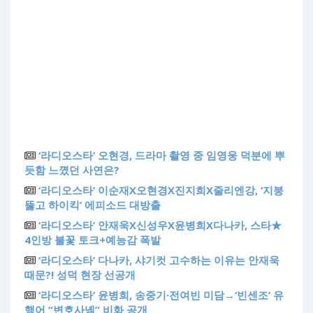
‘라디오스타’ 오현경, 드라마 촬영 중 임영웅 덕분에 뿌
듯함 느꼈던 사연은?
‘라디오스타’ 이순재X오현경X진지희X줄리엔강, ‘지붕
뚫고 하이킥’ 에피소드 대방출
‘라디오스타’ 안재욱X신성우X윤병희X다나카, 스타★
4인방 불꽃 토크+예능감 폭발
‘라디오스타’ 다나카, 샤기컷 고수하는 이유는 안재욱
때문?! 성덕 현장 선공개
‘라디오스타’ 윤병희, 송중기·전여빈 미담→‘빈센조’ 유
행어 “변호사녬” 비화 공개