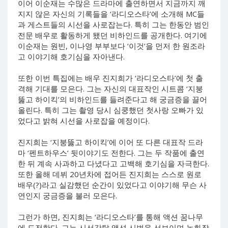
이어 이순재는 수많은 드라마에 출연하면서 지금까지 깨
지지 않은 자신의 기록들을 ‘라디오스타’에 소개해 MC들
과 게스트들의 시선을 사로잡는다. 특히 그는 한동안 범인
전문 배우로 활동하게 됐던 비하인드를 공개한다. 여기에
이순재는 원빈, 이나영 부부보다 ‘이것’을 먼저 한 원조라
고 이야기해 호기심을 자아낸다.
또한 이번 특집에는 배우 진지희가 ‘라디오스타’에 첫 출
격해 기대를 모은다. 그는 자신의 대표작인 시트콤 ‘지붕
뚫고 하이킥’의 비하인드를 들려준다고 해 궁금증을 끌어
올린다. 특히 그는 촬영 당시 심쿵했던 첫사랑 오빠가 있
었다고 밝혀 시선을 사로잡을 예정이다.
진지희는 ‘지붕뚫고 하이킥’에 이어 또 다른 대표작 드라
마 ‘펜트하우스’ 뒷이야기도 전한다. 그는 두 작품에 출연
한 뒤 계속 사과하고 다녔다고 고백해 호기심을 자극한다.
또한 올해 데뷔 20년차에 접어든 진지희는 스스로 원로
배우(?)라고 실감했던 순간이 있었다고 이야기해 무슨 사
연인지 궁금증을 불러 모은다.
그런가 하면, 진지희는 ‘라디오스타’를 통해 액션 꿈나무
에 도전한다. 그는 시선강탈 액션 시범을 선보이며 녹화장