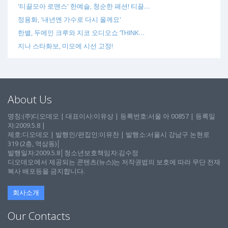
'티끌모아 로맨스' 한예슬, 청순한 패션! 티끌…
정용화, '내년엔 가수로 다시 올께요'
한별, 두메인 크루와 지코 오디오쇼 ‘THINK…
지나 스타화보, 미모에 시선 고정!
About Us
명칭:(주)디오데오 | 대표이사:이유상 | 등록번호:서울 아 00857 | 등록일
자:2009.5.8 |
제호:디오데오 | 발행인/편집인:이유찬 | 발행소:서울시 강남구 논현로
319 (2층, 역삼동)│
발행일자:2009.5.8│청소년보호책임자:김수정
디오데오에서 제공되는 콘텐츠(뉴스)는 저작권법의 보호에 따라 무단 전재
복사 배포등을 금지합니다.
회사소개
Our Contacts