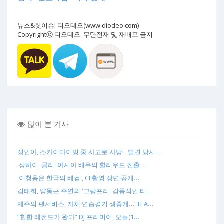
뉴스&핫이슈! 디오데오(www.diodeo.com)
Copyrightⓒ 디오데오. 무단전재 및 재배포 금지
많이 본 기사
정인아, 스카이다이빙 중 사고로 사망…발견 당시…
'상하이' 공리, 아시아 배우의 할리우드 진출 …
'이청용은 한국의 베컴', CF촬영 장면 공개…
김태희, 양동근 주연의 '그랑프리' 감동적인 티…
제주의 팬서비스, 자체 연습경기 생중계…“TEA…
“힙합 레전드가 왔다” DJ 프리미어, 오늘(1…