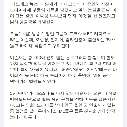
[디오데오 뉴스] 이순재가 ‘라디오스타’에 출연해 자신이
드라마계에 부동의 기록을 남겼다고 말해 눈길을 끈다. 이
어 그는 원빈, 이나영 부부보다 먼저 ‘이것’을 한 원조라고
밝혀 궁금증을 유발한다.
오늘(14일) 방송 예정인 고품격 토크쇼 MBC ‘라디오스
타’는 이순재, 오현경, 진지희, 줄리엔강이 출연하는 ‘라스
뚫고 하이킥’ 특집으로 꾸며진다.
이순재는 총 400여 편이 넘는 필모그래피를 쌓으며 현재
까지 왕성한 활동을 이어오고 있는 연예계 최고령 현역 배
우다. 특히 ‘사랑이 뭐길래’, ‘허준’, ‘상도’, ‘이산’, ‘베토벤 바
이러스’ 등 MBC 대표 드라마에 다수 출연해 ‘MBC 공무
원’이라는 별명을 얻었다.
5년 만에 ‘라디오스타’를 다시 찾은 이순재는 요즘 ‘대학로
방탄노년단’으로 활동 중인 근황을 전해 이목을 집중시킨
다. 그는 영화, 드라마를 넘어 연극 출연 및 연출까지 맡는
등 열정을 불태우며 ‘라스’ MC들은 물론 진지희까지 깜짝
놀라게 만든다.