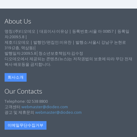
About Us
명칭:(주)디오데오 | 대표이사:이유상 | 등록번호:서울 아 00857 | 등록일
자:2009.5.8 |
제호:디오데오 | 발행인/편집인:이유찬 | 발행소:서울시 강남구 논현로
319 (2층, 역삼동)│
발행일자:2009.5.8│청소년보호책임자:김수정
디오데오에서 제공되는 콘텐츠(뉴스)는 저작권법의 보호에 따라 무단 전재
복사 배포등을 금지합니다.
회사소개
Our Contacts
Telephone: 02 538 8800
고객센터
webmaster@diodeo.com
광고 및 제휴문의
webmaster@diodeo.com
이메일무단수집거부