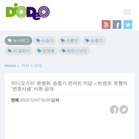
뉴스태그
이승기
손흥민
송중기
더 글로리
임영웅
방탄소년단
Home
기사
연예
‘라디오스타’ 윤병희, 송중기·전여빈 미담→‘빈센조’ 유행어
“변호사녬” 비화 공개
연예
2022/12/07 16:30 입력