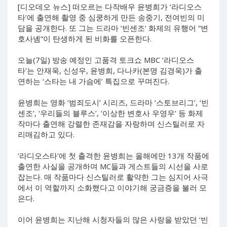
[디오데오 뉴스] 떠오르는 다작배우 윤병희가 ‘라디오스
타’에 출연해 촬영 중 심쿵하게 만든 송중기, 전여빈의 미
담을 공개한다. 또 그는 드라마 ‘빈센조’ 화제의 유행어 “변
호사녬”이 탄생하게 된 비화를 오픈한다.
오늘(7일) 방송 예정인 고품격 토크쇼 MBC ‘라디오스
타’는 안재욱, 신성우, 윤병희, 다나카(본명 김경욱)가 출
연하는 ‘스타는 내 가슴에’ 특집으로 꾸며진다.
윤병희는 영화 ‘범죄도시’ 시리즈, 드라마 ‘스토브리그’, ‘빈
센조’, ‘우리들의 블루스’, ‘이상한 변호사 우영우’ 등 화제
작마다 출연해 강렬한 존재감을 자랑하며 신스틸러로 자
리매김하고 있다.
‘라디오스타’에 첫 출격한 윤병희는 올해에만 13개 작품에
출연한 사실을 공개하며 MC들과 게스트들의 시선을 사로
잡는다. 매 작품마다 신스틸러로 활약한 그는 심지어 사극
에서 이 역할까지 소화했다고 이야기해 궁금증을 불러 모
은다.
이어 윤병희는 지난해 시청자들의 많은 사랑을 받았던 ‘빈