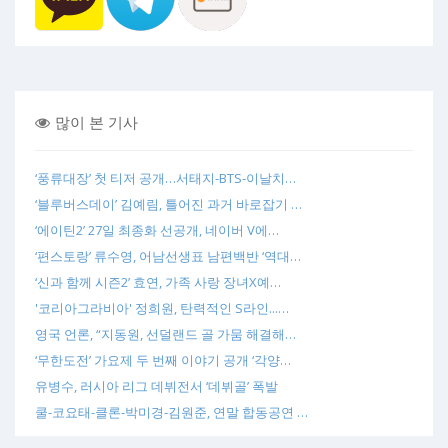
많이 본 기사
‘풍류대장’ 첫 티저 공개…서태지-BTS-이날치…
‘블루버스데이’ 김예림, 틀어진 과거 바로잡기 …
‘에이틴2’ 27일 최종화 선공개, 네이버 V에…
‘편스토랑’ 류수영, 어남선생표 남편백반 ‘역대…
‘신과 함께 시즌2’ 효연, 가족 사랑 장녀X예…
'코리아그라비아' 정희원, 탄력적인 S라인...…
영국 언론, “지동원, 선덜랜드 골 가뭄 해결해…
‘무한도전’ 가요제 두 번째 이야기 공개 ‘각양…
유병수, 러시아 리그 데뷔전서 ‘데뷔골’ 폭발
쿨-코요태-클론-박미경-김원준, 연말 합동공연 …