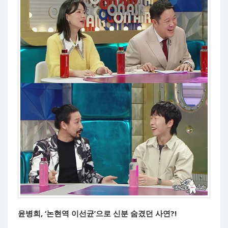
윤병희, ‘논현역 이선균’으로 신분 숨겼던 사연?!