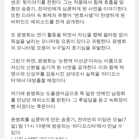
센조’ 뒷이야기를 전한다. 그는 작품에서 함께 호흡을 맞
췄던 송중기, 전여빈에게 심쿵하게 된 사연을 이야기한다.
또한 드라마 속 화제의 유행어 “변호사녬”이 탄생하게 된
비하인드 에피소드를 전격 공개한다.
또 윤병희는 연기 활동을 하면서 자신을 향해 필터링 없이
독설을 날리는 모니터링 요원이 있다고 귀띔한다. 윤병희
의 모니터링 요원이 누구일지 호기심을 유발한다.
그런가 하면, 윤병희는 ‘논현역 이선균’이라는 이름으로
자신의 신분을 숨기게 된 사연을 공개한다. 이와 함께 박
명수와 신성우를 감동시킨 성대모사 실력을 ‘라디오스
타’에서 대방출할 예정이다.
여기에 윤병희는 도플갱어급으로 똑 닮은 연예인 남창희
를 만났던 에피소드를 밝힌다. 그 후일담을 듣고 녹화장이
빵 터졌다는 후문이다.
윤병희를 심쿵하게 만든 송중기, 전여빈의 미담은 오늘(7
일) 밤 11시 10분에 방송되는 ‘라디오스타’에서 만날 수
있다.
( 사진 = MBC ‘라디오스타’ )