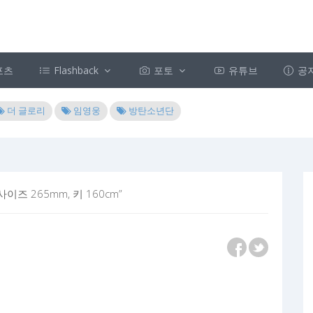
포츠
Flashback
포토
유튜브
공
더 글로리
임영웅
방탄소년단
즈 265mm, 키 160cm”