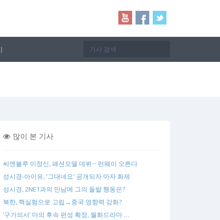
지
많이 본 기사
씨엔블루 이정신, 패션모델 데뷔··· 런웨이 오른다
성시경-아이유, '그대네요' 공개되자 마자 화제
성시경, 2NE1과의 만남에 그의 돌발 행동은?
북한, 핵실험으로 고립→중국 영향력 강화?
‘구가의서’ 마의 후속 편성 확정, 월화드라마 …