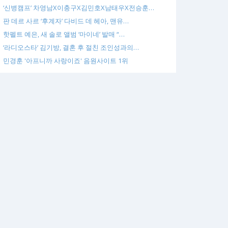
‘신병캠프’ 차영남X이충구X김민호X남태우X전승훈…
판 데르 사르 ‘후계자’ 다비드 데 헤아, 맨유…
핫펠트 예은, 새 솔로 앨범 ‘마이네’ 발매 “…
‘라디오스타’ 김기방, 결혼 후 절친 조인성과의…
민경훈 '아프니까 사랑이죠' 음원사이트 1위