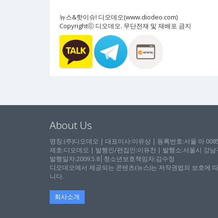
뉴스&핫이슈! 디오데오(www.diodeo.com)
Copyrightⓒ 디오데오. 무단전재 및 재배포 금지
About Us
명칭:(주)디오데오 | 대표이사:이유상 | 등록번호:서울 아 00857 
제호:디오데오 | 발행인/편집인:이유찬 | 발행소:서울시 강남구 논
발행일자:2009.5.8│청소년보호책임자:김수정
디오데오에서 제공되는 콘텐츠(뉴스)는 저작권법의 보호에 따
니다.
회사소개