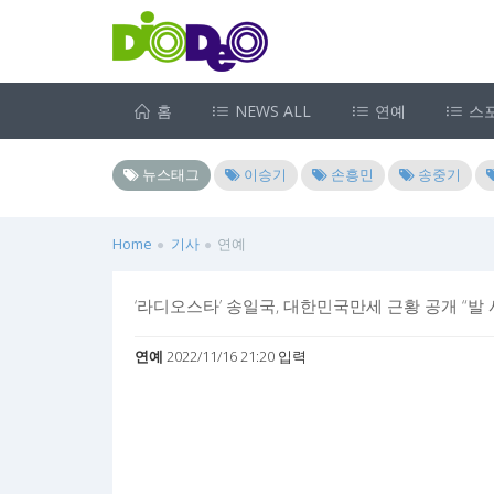
홈
NEWS ALL
연예
스
뉴스태그
이승기
손흥민
송중기
Home
기사
연예
‘라디오스타’ 송일국, 대한민국만세 근황 공개 “발 사이
연예
2022/11/16 21:20 입력