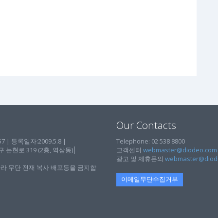
Our Contacts
| 등록일자:2009.5.8 |
Telephone: 02 538 8800
현로 319 (2층, 역삼동)│
고객센터
webmaster@diodeo.com
광고 및 제휴문의
webmaster@diod
라 무단 전재 복사 배포등을 금지합
이메일무단수집거부