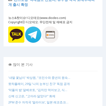
개 출시 확정
뉴스&핫이슈! 디오데오(www.diodeo.com)
Copyrightⓒ 디오데오. 무단전재 및 재배포 금지
많이 본 기사
'내딸 꽃님이' 박상원, "조민수와 중년의 원숙…
왓챠플레이, 29일 ‘나의 눈부신 친구’ 독점 공개
‘악플의 밤’ 알베르토, “김치만 먹어보고, 식…
신예 신고은, "고아라 닮았다!" 화제
2PM 준수 자작곡 ‘얼라이브’, 일본 레코쵸크…