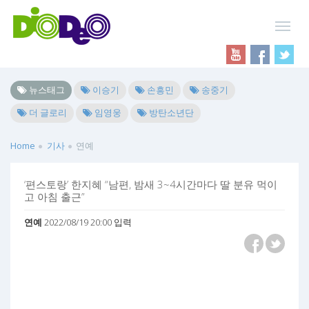
뉴스태그
이승기
손흥민
송중기
더 글로리
임영웅
방탄소년단
Home
기사
연예
‘편스토랑’ 한지혜 “남편, 밤새 3~4시간마다 딸 분유 먹이
고 아침 출근”
연예
2022/08/19 20:00 입력