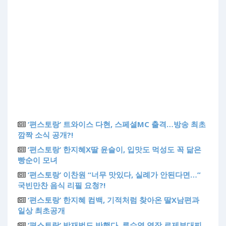
‘편스토랑’ 트와이스 다현, 스페셜MC 출격…방송 최초
깜짝 소식 공개?!
‘편스토랑’ 한지혜X딸 윤슬이, 입맛도 먹성도 꼭 닮은
빵순이 모녀
‘편스토랑’ 이찬원 “너무 맛있다, 실례가 안된다면…”
국빈만찬 음식 리필 요청?!
‘편스토랑’ 한지혜 컴백, 기적처럼 찾아온 딸X남편과
일상 최초공개
‘편스토랑’ 박재범도 반했다, 류수영 역작 로제부대찌