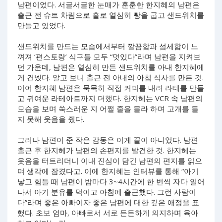
남편이었다. 서글서글한 눈매가 훈훈한 한지혜의 남편은
출근 전 슈트 차림으로 홀로 열심히 빵을 굽고 샌드위치를
만들고 있었다.
샌드위치를 만드는 모습에서부터 깔끔함과 섬세함이 느
껴져 ‘편스토랑’ 식구들 모두 “멋있다”라며 남편을 지켜보
던 가운데, 남편은 열심히 만든 샌드위치를 아내 한지혜에
게 건넸다. 알고 보니 출근 전 아내의 아침 식사를 만든 것.
이어 한지혜 남편은 묵묵히 직접 커피를 내려 라테를 만들
고 귀여운 라테아트까지 더했다. 한지혜는 VCR 속 남편의
모습을 보며 쑥스러운 지 어쩔 줄을 몰라 하며 고개를 들
지 못해 웃음을 줬다.
그러나 남편이 준 작은 감동은 이게 끝이 아니었다. 남편
출근 후 한지혜가 남편의 손편지를 발견한 것. 한지혜는
웃음을 터트리더니 이내 진심이 담긴 남편의 편지를 읽으
며 생각에 잠겼다고. 이에 한지혜는 인터뷰를 통해 “아기
낳고 힘들 때 남편이 밤마다 3~4시간에 한 번씩 자다 일어
나서 아기 분유를 먹이고 아침에 출근했다. 그런 사람이
다”라며 좋은 아빠이자 좋은 남편에 대한 깊은 애정을 표
했다. 초보 엄마, 아빠로서 서로 든든하게 의지하며 육아