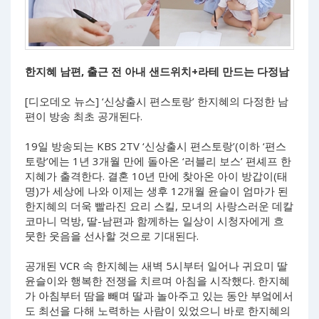
한지혜 남편, 출근 전 아내 샌드위치+라테 만드는 다정남
[디오데오 뉴스] ‘신상출시 편스토랑’ 한지혜의 다정한 남
편이 방송 최초 공개된다.
19일 방송되는 KBS 2TV ‘신상출시 편스토랑’(이하 ‘편스
토랑’에는 1년 3개월 만에 돌아온 ‘러블리 보스’ 편셰프 한
지혜가 출격한다. 결혼 10년 만에 찾아온 아이 방갑이(태
명)가 세상에 나와 이제는 생후 12개월 윤슬이 엄마가 된
한지혜의 더욱 빨라진 요리 스킬, 모녀의 사랑스러운 데칼
코마니 먹방, 딸-남편과 함께하는 일상이 시청자에게 흐
뭇한 웃음을 선사할 것으로 기대된다.
공개된 VCR 속 한지혜는 새벽 5시부터 일어나 귀요미 딸
윤슬이와 행복한 전쟁을 치르며 아침을 시작했다. 한지혜
가 아침부터 땀을 빼며 딸과 놀아주고 있는 동안 부엌에서
도 최선을 다해 노력하는 사람이 있었으니 바로 한지혜의