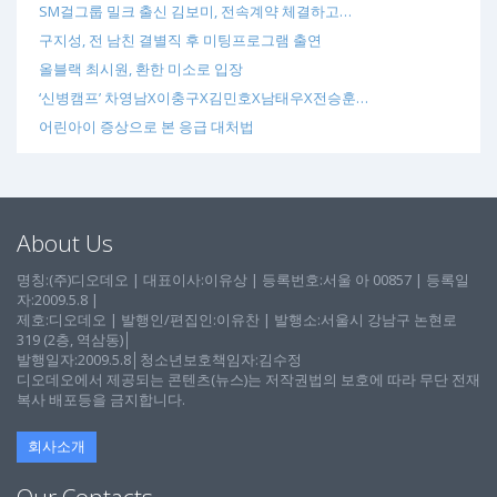
SM걸그룹 밀크 출신 김보미, 전속계약 체결하고…
구지성, 전 남친 결별직 후 미팅프로그램 출연
올블랙 최시원, 환한 미소로 입장
‘신병캠프’ 차영남X이충구X김민호X남태우X전승훈…
어린아이 증상으로 본 응급 대처법
About Us
명칭:(주)디오데오 | 대표이사:이유상 | 등록번호:서울 아 00857 | 등록일
자:2009.5.8 |
제호:디오데오 | 발행인/편집인:이유찬 | 발행소:서울시 강남구 논현로
319 (2층, 역삼동)│
발행일자:2009.5.8│청소년보호책임자:김수정
디오데오에서 제공되는 콘텐츠(뉴스)는 저작권법의 보호에 따라 무단 전재
복사 배포등을 금지합니다.
회사소개