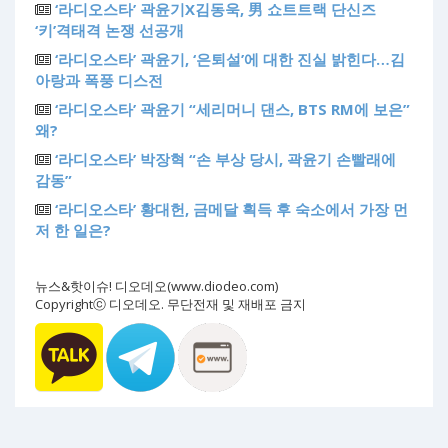
‘라디오스타’ 곽윤기X김동욱, 男 쇼트트랙 단신즈
‘키’격태격 논쟁 선공개
‘라디오스타’ 곽윤기, ‘은퇴설’에 대한 진실 밝힌다…김
아랑과 폭풍 디스전
‘라디오스타’ 곽윤기 “세리머니 댄스, BTS RM에 보은”
왜?
‘라디오스타’ 박장혁 “손 부상 당시, 곽윤기 손빨래에
감동”
‘라디오스타’ 황대헌, 금메달 획득 후 숙소에서 가장 먼
저 한 일은?
뉴스&핫이슈! 디오데오(www.diodeo.com)
Copyrightⓒ 디오데오. 무단전재 및 재배포 금지