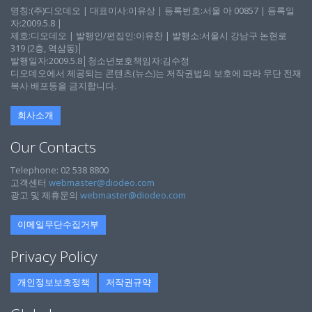
명칭:(주)디오데오 | 대표이사:이유상 | 등록번호:서울 아 00857 | 등록일
자:2009.5.8 |
제호:디오데오 | 발행인/편집인:이유찬 | 발행소:서울시 강남구 논현로
319 (2층, 역삼동)│
발행일자:2009.5.8│청소년보호책임자:김수정
디오데오에서 제공되는 콘텐츠(뉴스)는 저작권법의 보호에 따라 무단 전재
복사 배포등을 금지합니다.
회사소개
Our Contacts
Telephone: 02 538 8800
고객센터
webmaster@diodeo.com
광고 및 제휴문의
webmaster@diodeo.com
이메일무단수집거부
Privacy Policy
개인정보보호정책
저작권규약