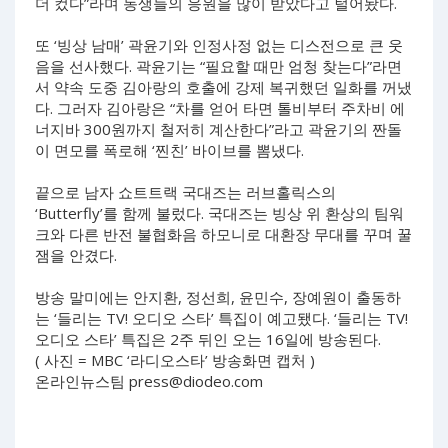
더 컸다”라며 동생들의 응원을 많이 받았다고 털어놨다.
또 ‘빙상 남매’ 곽윤기와 인정사정 없는 디스전으로 큰 웃
음을 선사했다. 곽윤기는 “필요할 때만 엄청 찾는다”라면
서 약속 도중 김아랑의 호출에 강제 복귀했던 일화를 꺼냈
다. 그러자 김아랑은 “차를 얻어 타면 톨비부터 주차비 에
너지바 300원까지 철저히 계산한다”라고 곽윤기의 짠돌
이 면모를 폭로해 ‘찐친’ 바이브를 뽐냈다.
끝으로 남자 쇼트트랙 국대즈는 러브홀릭스의
‘Butterfly’를 함께 불렀다. 국대즈는 빙상 위 환상의 팀워
크와 다른 반전 불협화음 하모니로 대환장 무대를 꾸며 꿀
잼을 안겼다.
방송 말미에는 안지환, 정선희, 윤민수, 장예원이 출동하
는 ‘들리는 TV! 오디오 스타’ 특집이 예고됐다. ‘들리는 TV!
오디오 스타’ 특집은 2주 뒤인 오는 16일에 방송된다.
( 사진 = MBC ‘라디오스타’ 방송화면 캡처 )
온라인뉴스팀
press@diodeo.com