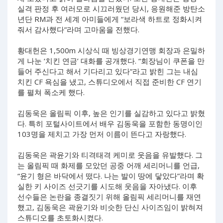
실격 판정 후 여러모로 시끄러웠던 당시, 응원해준 방탄소
년단 RM과 전 세계 아미들에게 “보라색 하트로 정화시켜
줘서 감사했다”라며 고마움을 전했다.
황대헌은 1,500m 시상식 때 빙상경기연맹 회장과 은밀하
게 나눈 ‘치킨 연금’ 대화를 공개했다. “회장님이 쿠폰을 만
들어 주신다고 해서 기다리고 있다”라고 밝힌 그는 내심
치킨 CF 욕심을 냈고, 스튜디오에서 직접 준비한 CF 연기
를 펼쳐 폭소케 했다.
김동욱은 올림픽 이후, 높은 인기를 실감하고 있다고 밝혔
다. 특히 포털사이트에서 배우 김동욱을 포함한 동명이인
103명을 제치고 가장 먼저 이름이 뜬다고 자랑했다.
김동욱은 곽윤기와 티격태격 케미로 웃음을 유발했다. 그
는 올림픽 때 화제를 모았던 공중 어깨 세리머니를 언급,
“윤기 형은 바닥에서 떴다. 나는 발이 땅에 닿았다”라며 확
실한 키 사이즈 선긋기를 시도해 웃음을 자아냈다. 이후
선수들은 논란을 종결짓기 위해 올림픽 세리머니를 재연
했고, 김동욱은 곽윤기와 비슷한 단신 사이즈임이 밝혀져
스튜디오를 초토화시켰다.