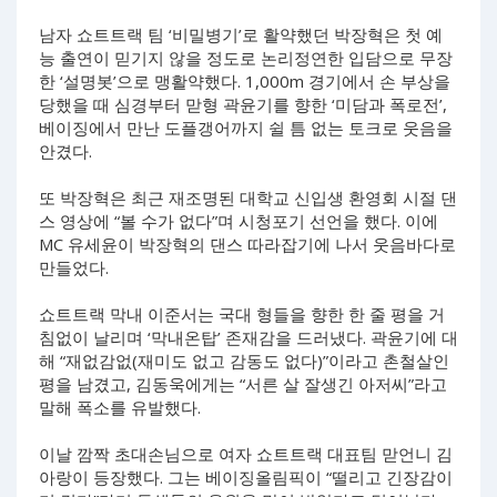
남자 쇼트트랙 팀 ‘비밀병기’로 활약했던 박장혁은 첫 예
능 출연이 믿기지 않을 정도로 논리정연한 입담으로 무장
한 ‘설명봇’으로 맹활약했다. 1,000m 경기에서 손 부상을
당했을 때 심경부터 맏형 곽윤기를 향한 ‘미담과 폭로전’,
베이징에서 만난 도플갱어까지 쉴 틈 없는 토크로 웃음을
안겼다.
또 박장혁은 최근 재조명된 대학교 신입생 환영회 시절 댄
스 영상에 “볼 수가 없다”며 시청포기 선언을 했다. 이에
MC 유세윤이 박장혁의 댄스 따라잡기에 나서 웃음바다로
만들었다.
쇼트트랙 막내 이준서는 국대 형들을 향한 한 줄 평을 거
침없이 날리며 ‘막내온탑’ 존재감을 드러냈다. 곽윤기에 대
해 “재없감없(재미도 없고 감동도 없다)”이라고 촌철살인
평을 남겼고, 김동욱에게는 “서른 살 잘생긴 아저씨”라고
말해 폭소를 유발했다.
이날 깜짝 초대손님으로 여자 쇼트트랙 대표팀 맏언니 김
아랑이 등장했다. 그는 베이징올림픽이 “떨리고 긴장감이