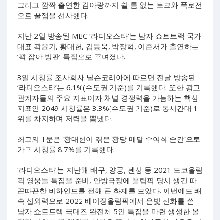
그리고 깜짝 출연한 김아랑까지 쉴 틈 없는 토크와 폭로전
으로 꿀잼을 선사했다.
지난 2일 방송된 MBC ‘라디오스타’는 남자 쇼트트랙 국가
대표 곽윤기, 황대헌, 김동욱, 박장혁, 이준서가 출연하는
‘꽉 잡아 빙판’ 특집으로 꾸며졌다.
3일 시청률 조사회사 닐슨코리아에 따르면 전날 방송된
‘라디오스타’는 6.1%(수도권 기준)를 기록했다. 또한 광고
관계자들의 주요 지표이자 채널 경쟁력을 가늠하는 핵심
지표인 2049 시청률은 3.3%(수도권 기준)로 동시간대 1
위를 차지하며 저력을 뽐냈다.
최고의 1분은 ‘황대헌이 겪은 황당 메달 수여식 순간’으로
가구 시청률 8.7%를 기록했다.
‘라디오스타’는 지난해 배구, 양궁, 펜싱 등 2021 도쿄올림
픽 영웅들 특집을 준비, 안방극장에 올림픽 당시 생긴 따
끈따끈한 비하인드를 전해 큰 화제를 모았다. 이번에도 쾌
속 섭외력으로 2022 베이징올림픽에서 은빛 신화를 쓴
남자 쇼트트랙 국대즈 완전체 5인 특집을 마련 생생한 올