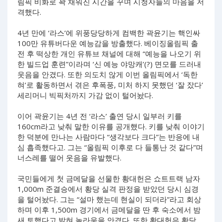
림픽 비화로 꽉 채워진 시간을 꾸며 시청자들의 마음을 저
격했다.
4년 만에 ‘라스’에 위풍당당하게 컴백한 곽윤기는 핵인싸
100만 유튜버다운 예능감을 방출했다. 베이징올림픽 출
전 후 떡상한 개인 유튜브 채널에 대해 “예능을 나오기 위
한 빌드업 훈련”이라며 ‘신 예능 야망캐’(?) 면모를 드러내
웃음을 안겼다. 또한 의도치 않게 이번 올림픽에서 ‘독한
혀’로 활동하면서 겪은 후폭풍, 미처 하지 못했던 ‘잘 잤다’
세리머니 빅픽처까지 가감 없이 털어놨다.
이어 곽윤기는 4년 전 ‘라스’ 출연 당시 일부러 키를
160cm라고 낮춰 말한 이유를 공개했다. 키를 낮춰 이야기
한 덕분에 만나는 사람마다 “생각보다 크다”는 반응에 내
심 흡족했다고. 그는 “올림픽 이후로 다 들통난 것 같다”며
너스레를 떨어 웃음을 유발했다.
국민들에게 첫 금메달을 선물한 황대헌은 쇼트트랙 남자
1,000m 준결승에서 황당 실격 판정을 받았던 당시 심경
을 털어놨다. 그는 “설마 했는데 현실이 되더라”라고 회상
하며 이후 1,500m 경기에서 금메달을 딴 후 숙소에서 밤
새 토했다고 밝혀 놀라움을 안겼다. 또한 황대헌은 황당