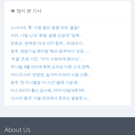
많이 본 기사
소녀시대 '훗' 각종 음반-음원 차트 '올킬!'
카라, 17일 신곡 '루팡' 음원 선공개 "컴백…
전효성, ‘완벽한 아내’ OST 참여…차세대 O…
용주, 생일기념 팬미팅 ‘해피 용주데이’ 성료……
'우결' 조권-가인, "우리 사랑하게 됐어요" …
주니엘, 8월 데이트폭력 심각성 다른 신곡 깜짝…
‘라디오스타’ 장영란, 길거리 리포터 시절 소환…
용주, 첫 미니앨범 ‘이 시간’ 발매 기념 팬 …
미스코리아 출신 김사랑, 2010 선발대회 MC…
‘신사의 품격’ 이별 장면에서 흐르는 절절한 노…
About Us