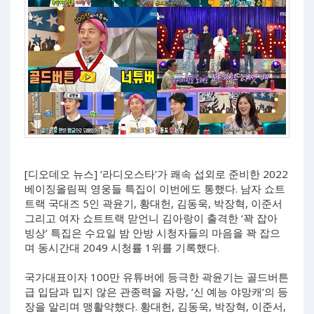
[디오데오 뉴스] ‘라디오스타’가 쾌속 섭외로 준비한 2022
베이징올림픽 영웅들 특집이 이번에도 통했다. 남자 쇼트
트랙 국대즈 5인 곽윤기, 황대헌, 김동욱, 박장혁, 이준서
그리고 여자 쇼트트랙 맏언니 김아랑이 출격한 ‘꽉 잡아
빙상’ 특집은 수요일 밤 안방 시청자들의 마음을 꽉 잡으
며 동시간대 2049 시청률 1위를 기록했다.
국가대표이자 100만 유튜버에 등극한 곽윤기는 골드버튼
급 입담과 밉지 않은 관종력을 자랑, ‘신 예능 야망캐’의 등
장을 알리며 맹활약했다. 황대헌, 김동욱, 박장혁, 이준서,