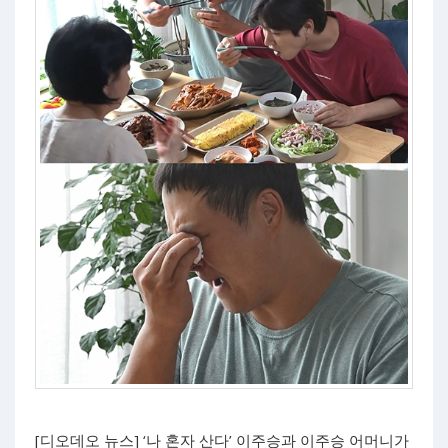
[디오데오 뉴스] ‘나 혼자 산다’ 이주승과 이주승 어머니가