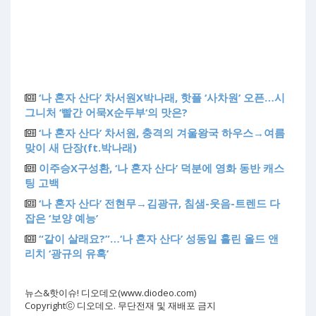
‘나 혼자 산다’ 차서원X박나래, 핫플 ‘사차원’ 오픈…시
그니처 ‘빨간 어묵X순두부‘의 맛은?
‘나 혼자 산다’ 차서원, 충격의 겨울왕국 하우스→여름
맞이 새 단장(ft.박나래)
이주승X구성환, ‘나 혼자 산다’ 덕분에 영화 동반 캐스
팅 고백
‘나 혼자 산다’ 전현무→김광규, 침샘-웃음-트렌드 다
잡은 ‘보양 예능’
“같이 살래요?”…‘나 혼자 산다’ 성동일 홀린 올드 앤
리치 ‘광규의 유혹’
뉴스&핫이슈! 디오데오(www.diodeo.com)
Copyrightⓒ 디오데오. 무단전재 및 재배포 금지