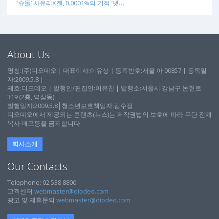
‘슈돌’ 사유리X젠, 0.0001%의 기적 ‘넷…
About Us
명칭:(주)디오데오 | 대표이사:이유상 | 등록번호:서울 아 00857 | 등록일
자:2009.5.8 |
제호:디오데오 | 발행인/편집인:이유찬 | 발행소:서울시 강남구 논현로
319 (2층, 역삼동)│
발행일자:2009.5.8│청소년보호책임자:김수정
디오데오에서 제공되는 콘텐츠(뉴스)는 저작권법의 보호에 따라 무단 전재
복사 배포등을 금지합니다.
회사소개
Our Contacts
Telephone: 02 538 8800
고객센터
webmaster@diodeo.com
광고 및 제휴문의
webmaster@diodeo.com