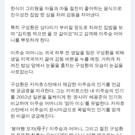
한식이 그리웠을 아들과 아들 절친이 좋아하는 음식으로
진수성찬 집밥 한 상을 차려 감동을 자아낸다.
특히 구성환은 상다리가 부러질 정도로 차려진 집밥을 보
며 “김치찜 먹으면 울 것 같아요”라고 감격해 이주승 어머
니를 뿌듯하게 한다.
이주승 어머니는 귀국 하루 전 생일을 맞은 구성환을 위해
생일 미역국까지 끓여 감동 버튼을 누를 예정. 거하게 차
려진 밥상 앞에서 눈물을 훔치는 구성환의 모습이 눈길을
사로잡는다.
구성환은 카자흐스탄에서 체감한 이주승의 인기를 언급
해 궁금증을 자극한다. 그는 카자흐스탄 내 이주승의 인기
를 2002년 일본을 들썩이게 한 '욘사마' 배용준의 인기와
비교하며 이주승 어머니의 '엄마 미소'를 유발한다. 카자흐
스탄에서 이주승이 욘사마급으로 폭발적인 인기를 얻게
된 비결이 궁금해진다.
‘붕어빵 모자(母子)’ 이주승과 어머니, 그리고 절친 구성환
의 든든한 하루는 오늘(22일) 밤 11시 10분 방송되는 ‘나