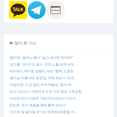
많이 본 기사
'좀비런', 들어는 봤나 “살고 싶다면 뛰어라!”
'성인돌' 네이키드 걸스, 전라 노출-파격 퍼포…
세러데이, 팬미팅 성황리 개최 “행복, 소중한 …
'꽃미남 아롱사태' 문준영, 데뷔 초읽기 '제국…
‘아침마당’, 도전 꿈의 무대 역발상 “음치·박…
안산그리너스, 대한민국 프로 구단 최초 사회공헌…
‘바라던 바다’ 이동욱 “내비게이션보다 지도가 …
김민종, '조카 팬들을 향해 활짝 손인사'
‘너가속’ 팀 달라질 위기의 박주현X채종협, 미…