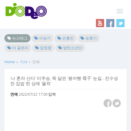
뉴스태그
이승기
손흥민
송중기
더 글로리
임영웅
방탄소년단
Home
기사
연예
‘나 혼자 산다’ 이주승, 똑 닮은 ‘붕어빵 母子’ 눈길…진수성
찬 집밥 한 상에 ‘울컥’
연예
2022/07/22 17:00 입력