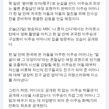
똑 닮은 ‘붕어빵 모자(母子)’로 눈길을 끈다. 이주승과 외모
는 물론 촌철살인 애정 표현까지 판박이인 이주승 어머니
가 한 달 만에 귀국한 아들과 아들의 절친을 위해 진수성
찬을 준비하며 뭉클한 감동을 안길 예정이다.
오늘(22일) 방송되는 MBC ‘나 혼자 산다’에서는 카자흐스
탄에서 영화 촬영을 마치고 한 달 만에 귀국한 이주승과
구성환이 이주승 어머니의 집을 방문하는 모습이 공개된
다.
한 달 만에 한국에 온 아들을 마주한 이주승 어머니는 “얼
굴이 왜 그 모양이야”라는 촌철살인 애정 표현으로 반가움
을 표출하며 시선을 강탈할 예정. 이주승은 어릴 때부터
자신을 비롯해 자신의 친구들과도 친구가 되어 준 어머니
에 대해 “굉장히 친구 같은 엄마”라고 자랑스러워해 미소
를 자아낸다.
그런가 하면, 어디서도 공개된 적 없는 '이주승 박물관'이
공개돼 시선을 사로잡는다. 이주승이 직접 그린 어머니 그
림과 배우가 되는 데 자양분이 되어 준 이주승 화백(?)의
만화도 최초로 공개된다.