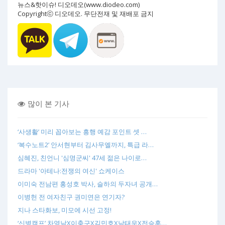
뉴스&핫이슈! 디오데오(www.diodeo.com)
Copyrightⓒ 디오데오. 무단전재 및 재배포 금지
많이 본 기사
‘사생활’ 미리 꼽아보는 흥행 예감 포인트 셋 …
‘복수노트2’ 안서현부터 김사무엘까지, 특급 라…
심혜진, 친언니 '심명군씨' 47세 젊은 나이로…
드라마 '아테나:전쟁의 여신' 쇼케이스
이미숙 전남편 홍성호 박사, 슬하의 두자녀 공개…
이병헌 전 여자친구 권미연은 연기자?
지나 스타화보, 미모에 시선 고정!
‘신병캠프’ 차영남X이충구X김민호X남태우X전승훈…