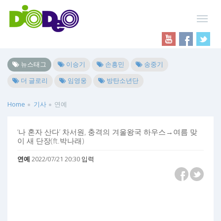
뉴스태그
이승기
손흥민
송중기
더 글로리
임영웅
방탄소년단
Home
기사
연예
‘나 혼자 산다’ 차서원, 충격의 겨울왕국 하우스→여름 맞
이 새 단장(ft.박나래)
연예
2022/07/21 20:30 입력