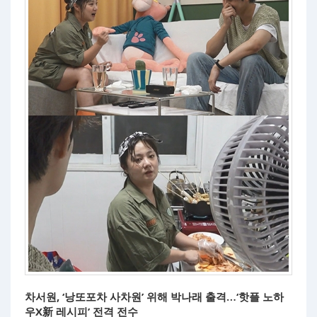
차서원, ‘낭또포차 사차원’ 위해 박나래 출격…‘핫플 노하
우X新 레시피’ 전격 전수