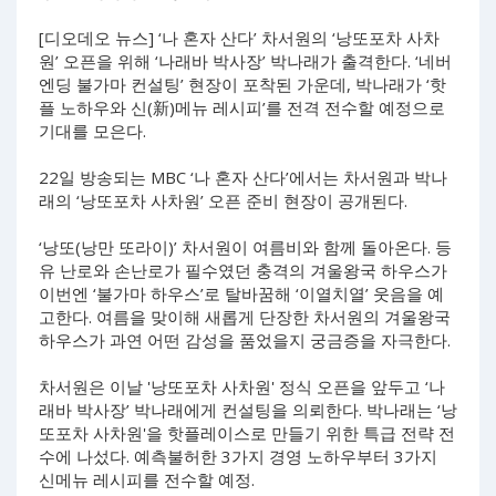
[디오데오 뉴스] ‘나 혼자 산다’ 차서원의 ‘낭또포차 사차
원’ 오픈을 위해 ‘나래바 박사장’ 박나래가 출격한다. ‘네버
엔딩 불가마 컨설팅’ 현장이 포착된 가운데, 박나래가 ‘핫
플 노하우와 신(新)메뉴 레시피’를 전격 전수할 예정으로
기대를 모은다.
22일 방송되는 MBC ‘나 혼자 산다’에서는 차서원과 박나
래의 ‘낭또포차 사차원’ 오픈 준비 현장이 공개된다.
‘낭또(낭만 또라이)’ 차서원이 여름비와 함께 돌아온다. 등
유 난로와 손난로가 필수였던 충격의 겨울왕국 하우스가
이번엔 ‘불가마 하우스’로 탈바꿈해 ‘이열치열’ 웃음을 예
고한다. 여름을 맞이해 새롭게 단장한 차서원의 겨울왕국
하우스가 과연 어떤 감성을 품었을지 궁금증을 자극한다.
차서원은 이날 '낭또포차 사차원' 정식 오픈을 앞두고 ‘나
래바 박사장’ 박나래에게 컨설팅을 의뢰한다. 박나래는 ‘낭
또포차 사차원'을 핫플레이스로 만들기 위한 특급 전략 전
수에 나섰다. 예측불허한 3가지 경영 노하우부터 3가지
신메뉴 레시피를 전수할 예정.