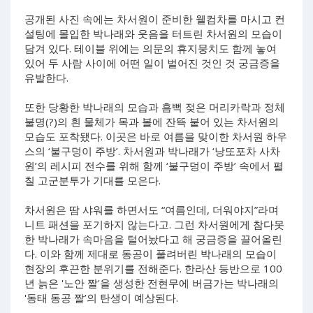
공개된 사진 속에는 차서원이 준비한 웰컴차를 마시고 컨
설팅에 몰입한 박나래와 웃음을 터트린 차서원의 모습이
담겨 있다. 테이블 위에는 의문의 휴지뭉치도 함께 놓여
있어 두 사람 사이에 어떤 일이 벌어진 것인 것 궁금증을
유발한다.
또한 당황한 박나래의 모습과 흠뻑 젖은 머리카락과 정체
불명(?)의 흰 물체가 목과 볼에 잔뜩 붙어 있는 차서원의
모습도 포착됐다. 이곳은 바로 여름을 맞이한 차서원 하우
스의 ‘불구덩이 주방’. 차서원과 박나래가 ‘낭또포차 사차
원’의 레시피 전수를 위해 함께 ‘불구덩이 주방’ 속에서 펼
칠 고군분투가 기대를 모은다.
차서원은 땀 샤워를 하면서도 “여름인데, 더워야지”라며
니트 패션을 포기하지 않는다고. 그런 차서원에게 참다못
한 박나래가 속마음을 털어놨다고 해 궁금증을 끌어올린
다. 이와 함께 제대로 동공이 풀려버린 박나래의 모습이
현장의 후끈한 분위기를 전해준다. 한라산 등반으로 100
년 늙은 '노안 짤'을 생성한 전현무에 버금가는 박나래의
'동태 동공 짤’의 탄생이 예상된다.