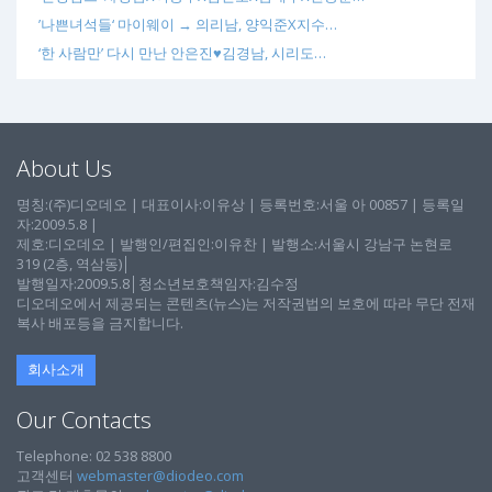
’나쁜녀석들‘ 마이웨이 → 의리남, 양익준X지수…
‘한 사람만’ 다시 만난 안은진♥김경남, 시리도…
About Us
명칭:(주)디오데오 | 대표이사:이유상 | 등록번호:서울 아 00857 | 등록일
자:2009.5.8 |
제호:디오데오 | 발행인/편집인:이유찬 | 발행소:서울시 강남구 논현로
319 (2층, 역삼동)│
발행일자:2009.5.8│청소년보호책임자:김수정
디오데오에서 제공되는 콘텐츠(뉴스)는 저작권법의 보호에 따라 무단 전재
복사 배포등을 금지합니다.
회사소개
Our Contacts
Telephone: 02 538 8800
고객센터
webmaster@diodeo.com