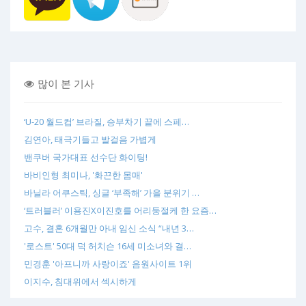
많이 본 기사
‘U-20 월드컵’ 브라질, 승부차기 끝에 스페…
김연아, 태극기들고 발걸음 가볍게
밴쿠버 국가대표 선수단 화이팅!
바비인형 최미나, '화끈한 몸매'
바닐라 어쿠스틱, 싱글 ‘부족해’ 가을 분위기 …
‘트러블러’ 이용진X이진호를 어리둥절케 한 요즘…
고수, 결혼 6개월만 아내 임신 소식 “내년 3…
'로스트' 50대 덕 허치슨 16세 미소녀와 결…
민경훈 '아프니까 사랑이죠' 음원사이트 1위
이지수, 침대위에서 섹시하게