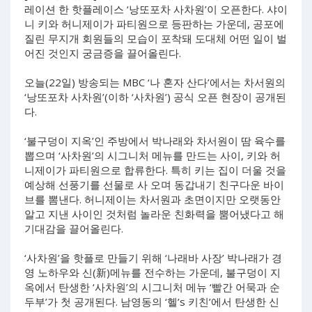
레이션 한 핫플레이스 ‘낭또포차 사차원’이 오픈한다. 샤이
니 키와 허니제이가 파티원으로 등판하는 가운데, 공포에
질린 무지개 회원들의 모습이 포착돼 도대체 어떤 일이 벌
어진 것인지 궁금증을 끌어올린다.
오늘(22일) 방송되는 MBC ‘나 혼자 산다’에서는 차서원의
‘낭또포차 사차원’(이하 ‘사차원’) 공식 오픈 현장이 공개된
다.
‘불구덩이 지옥’인 주방에서 박나래와 차서원이 땀 육수를
뽑으며 ‘사차원’의 시그니처 메뉴를 만드는 사이, 키와 허
니제이가 파티원으로 합류한다. 특히 키는 집이 더울 것을
예상해 선풍기를 선물로 사 오며 동갑내기 친구다운 바이
브를 뽐낸다. 허니제이는 차서원과 초면이지만 오랫동안
알고 지낸 사이인 것처럼 놀라운 친화력을 뿜어냈다고 해
기대감을 끌어올린다.
‘사차원’을 핫플로 만들기 위해 ‘나래바 사장’ 박나래가 경
영 노하우와 신(新)메뉴를 전수하는 가운데, 불구덩이 지
옥에서 탄생한 ‘사차원’의 시그니처 메뉴 ‘빨간 어묵과 순
두부’가 첫 공개된다. 남영동의 ‘헬’s 키친’에서 탄생한 신