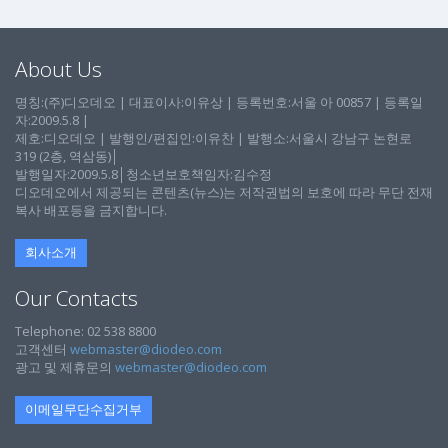
About Us
명칭:(주)디오데오 | 대표이사:이유상 | 등록번호:서울 아 00857 | 등록일
자:2009.5.8 |
제호:디오데오 | 발행인/편집인:이유찬 | 발행소:서울시 강남구 논현로
319 (2층, 역삼동)│
발행일자:2009.5.8│청소년보호책임자:김수정
디오데오에서 제공되는 콘텐츠(뉴스)는 저작권법의 보호에 따라 무단 전재
복사 배포등을 금지합니다.
회사소개
Our Contacts
Telephone: 02 538 8800
고객센터
webmaster@diodeo.com
광고 및 제휴문의
webmaster@diodeo.com
이메일무단수집거부