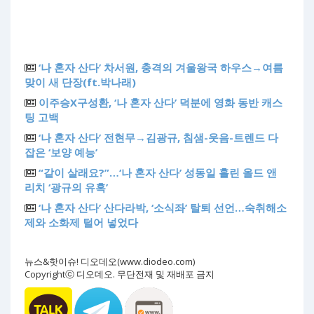
‘나 혼자 산다’ 차서원, 충격의 겨울왕국 하우스→여름
맞이 새 단장(ft.박나래)
이주승X구성환, ‘나 혼자 산다’ 덕분에 영화 동반 캐스
팅 고백
‘나 혼자 산다’ 전현무→김광규, 침샘-웃음-트렌드 다
잡은 ‘보양 예능’
“같이 살래요?”…‘나 혼자 산다’ 성동일 홀린 올드 앤
리치 ‘광규의 유혹’
‘나 혼자 산다’ 산다라박, ‘소식좌’ 탈퇴 선언…숙취해소
제와 소화제 털어 넣었다
뉴스&핫이슈! 디오데오(www.diodeo.com)
Copyrightⓒ 디오데오. 무단전재 및 재배포 금지