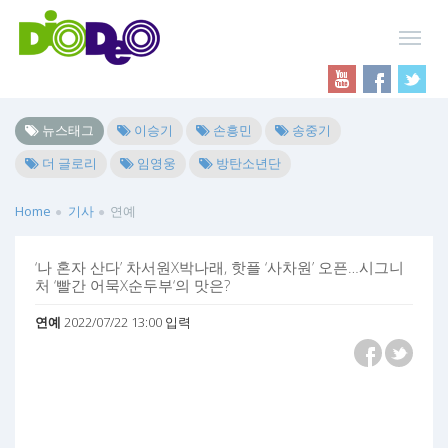
뉴스태그
이승기
손흥민
송중기
더 글로리
임영웅
방탄소년단
Home
기사
연예
‘나 혼자 산다’ 차서원X박나래, 핫플 ‘사차원’ 오픈…시그니
처 ‘빨간 어묵X순두부‘의 맛은?
연예
2022/07/22 13:00 입력