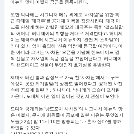
메뉴의 맛이 어떨지 궁금을 증폭시킨다.
또한 박나래는 시그니처 메뉴 외에도 ‘사차원’을 위한 특
급 칵테일 ‘태극주’를 공개해 이목을 집중시킨다. 태극 마
크를 연상케 하는 강렬한 빛깔의 태극주는 특히 ‘걸스힙합
의 어머니’ 허니제이의 취향을 제대로 저격한다고. 허니제
이는 태극주부터 시그니처 메뉴까지 “완전 제 스타일”이
라며 쉴 새 없이 흡입해 ‘신흥 먹짱’에 등극할 예정이다. 이
뿐 아니라 그녀는 ‘사차원’ 오픈을 기념해 핸드메이드 깜
짝 선물로 차서원의 폭풍 감동을 끄집어낸다고. 허니제이
의 핸드메이드 선물이 무엇인지 호기심을 유발한다.
제대로 터진 흥과 감성으로 가득 찬 ‘사차원’에서 누구도
예상치 못한 위기일발(?) 상황도 벌어졌다고. 공개된 사진
속에 공포에 질린 키, 허니제이, 박나래의 모습이 포착된
가운데, 도대체 어떤 일이 일어난 것인지 관심이 모인다.
드디어 공개되는 ‘낭또포차 사차원’의 시그니처 메뉴의 맛
은 어떨지, 무지개 회원들이 공포에 질린 이유는 무엇일지
오늘(22일) 밤 11시 10분 방송되는 ‘나 혼자 산다’를 통해
확인할 수 있다.
( 사진 = MBC ‘나 혼자 산다’ )