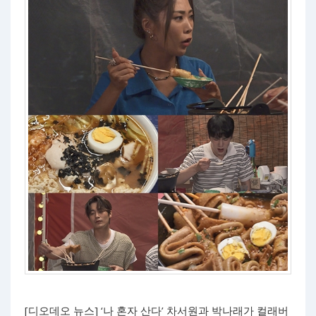
[디오데오 뉴스] ‘나 혼자 산다’ 차서원과 박나래가 컬래버