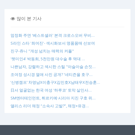
많이 본 기사
엄정화 주연 '베스트셀러' 본격 크로스오버 무비…
S라인 스타 '최여진'- 섹시화보서 명품몸매 선보여
진구-쥬니 "개성 넘치는 매력의 커플"
'렛미인4' 박동희, 5천만원 대수술 후 역대 …
나쁜남자, 강렬하고 섹시한 스틸 "아슬아슬 손짓…
조여정 성시경 열애 사진 공개? '네티즌을 호구…
‘신병캠프’ 차영남X이충구X김민호X남태우X전승훈…
日서 얼굴없는 한국 여성 '하루코' 토막 살인사…
SM엔터테인먼트, 튀르키예·시리아 지진 구호 위…
앨리스 리더 채정 “소속사 고발?”, 채정+유경…