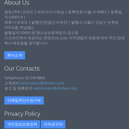
About Us
명칭:(주)디오데오 | 대표이사:이유상 | 등록번호:서울 아 00857 | 등록일
자:2009.5.8 |
제호:디오데오 | 발행인/편집인:이유찬 | 발행소:서울시 강남구 논현로
319 (2층, 역삼동)│
발행일자:2009.5.8│청소년보호책임자:김수정
디오데오에서 제공되는 콘텐츠(뉴스)는 저작권법의 보호에 따라 무단 전재
복사 배포등을 금지합니다.
회사소개
Our Contacts
Telephone: 02 538 8800
고객센터
webmaster@diodeo.com
광고 및 제휴문의
webmaster@diodeo.com
이메일무단수집거부
Privacy Policy
개인정보보호정책
저작권규약