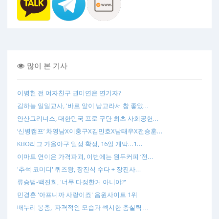
많이 본 기사
이병헌 전 여자친구 권미연은 연기자?
김하늘 일일교사, '바로 앞이 남고라서 참 좋았…
안산그리너스, 대한민국 프로 구단 최초 사회공헌…
‘신병캠프’ 차영남X이충구X김민호X남태우X전승훈…
KBO리그 가을야구 일정 확정, 16일 개막…1…
이마트 연이은 가격파괴, 이번에는 원두커피 ‘전…
'추석 코미디' 퀴즈왕, 장진식 수다 + 장진사…
류승범-백진희, '너무 다정한거 아니야?'
민경훈 '아프니까 사랑이죠' 음원사이트 1위
배누리 봉춤, '파격적인 모습과 섹시한 춤실력 …