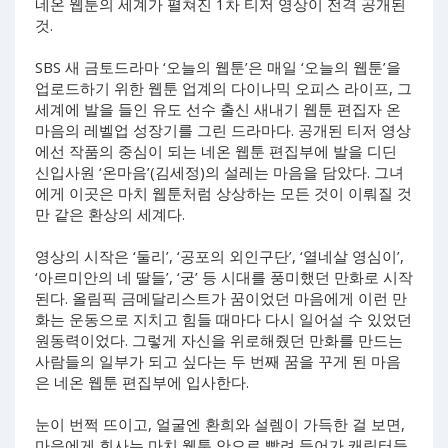
네온 웹툰의 세계가 펼쳐진 1차 티저 영상이 전격 공개된
것.
SBS 새 금토드라마 ‘오늘의 웹툰’은 매일 ‘오늘의 웹툰’을
업로드하기 위한 웹툰 업계의 다이나믹 오피스 라이프, 그
세계에 발을 들인 유도 선수 출신 새내기 웹툰 편집자 온
마음의 레벨업 성장기를 그린 드라마다. 공개된 티저 영상
에선 작품의 중심이 되는 네온 웹툰 편집부에 발을 디딘
신입사원 ‘온마음’(김세정)의 설레는 마음을 담았다. 그녀
에게 이곳은 마치 웹툰처럼 상상하는 모든 것이 이뤄질 것
만 같은 환상의 세계다.
영상의 시작은 ‘둘리’, ‘공포의 외인구단’, ‘열네살 영심이’,
‘아르미안의 네 딸들’, ‘궁’ 등 시대를 풍미했던 만화로 시작
된다. 올림픽 금메달리스트가 꿈이었던 마음에게 이런 만
화는 운동으로 지치고 힘들 때마다 다시 일어설 수 있었던
원동력이었다. 그렇게 자신을 위로해줬던 만화를 만드는
사람들의 일부가 되고 싶다는 두 번째 꿈을 꾸게 된 마음
은 네온 웹툰 편집부에 입사한다.
눈이 번쩍 뜨이고, 얼굴엔 환희와 설렘이 가득한 걸 보면,
마음에게 회사는 마치 웹툰 안으로 빨려 들어가 캐릭터들