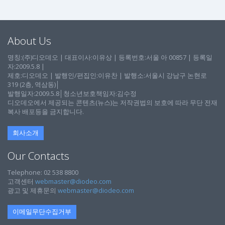
About Us
명칭:(주)디오데오 | 대표이사:이유상 | 등록번호:서울 아 00857 | 등록일
자:2009.5.8 |
제호:디오데오 | 발행인/편집인:이유찬 | 발행소:서울시 강남구 논현로
319 (2층, 역삼동)│
발행일자:2009.5.8│청소년보호책임자:김수정
디오데오에서 제공되는 콘텐츠(뉴스)는 저작권법의 보호에 따라 무단 전재
복사 배포등을 금지합니다.
회사소개
Our Contacts
Telephone: 02 538 8800
고객센터
webmaster@diodeo.com
광고 및 제휴문의
webmaster@diodeo.com
이메일무단수집거부