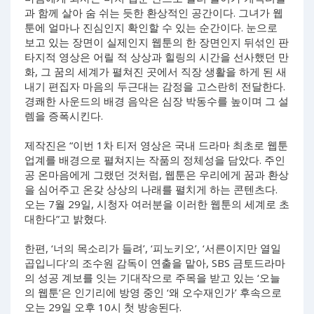
과 함께 살아 숨 쉬는 듯한 환상적인 공간이다. 그녀가 웹
툰에 얼마나 진심인지 확인할 수 있는 순간이다. 눈으로
보고 있는 장면이 실제인지 웹툰의 한 장면인지 뒤섞인 판
타지적 영상은 어릴 적 상상과 힐링의 시간을 선사했던 만
화, 그 꿈의 세계가 펼쳐진 곳에서 직장 생활을 하게 된 새
내기 편집자 마음의 두근대는 감정을 고스란히 전달한다.
경쾌한 사운드의 배경 음악은 심장 박동수를 높이며 그 설
렘을 증폭시킨다.
제작진은 “이번 1차 티저 영상은 국내 드라마 최초로 웹툰
업계를 배경으로 펼쳐지는 작품의 정체성을 담았다. 주인
공 온마음에게 그랬던 것처럼, 웹툰은 우리에게 꿈과 환상
을 심어주고 온갖 상상의 나래를 펼치게 하는 콘텐츠다.
오는 7월 29일, 시청자 여러분을 이러한 웹툰의 세계로 초
대한다”고 밝혔다.
한편, ‘너의 목소리가 들려’, ‘피노키오’, ‘서른이지만 열일
곱입니다’의 조수원 감독이 연출을 맡아, SBS 금토드라마
의 성공 계보를 잇는 기대작으로 주목을 받고 있는 ‘오늘
의 웹툰’은 인기리에 방영 중인 ‘왜 오수재인가’ 후속으로
오는 29일 오후 10시 첫 방송된다.