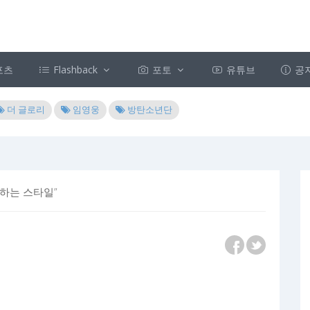
포츠
Flashback
포토
유튜브
공
더 글로리
임영웅
방탄소년단
부하는 스타일”