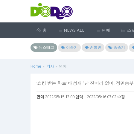
홈
NEWS ALL
연예
스
뉴스태그
이승기
손흥민
송중기
Home
기사
연예
‘쇼킹 받는 차트’ 배성재 “난 잔머리 없어, 정면승
연예
2022/05/15 13:00 입력 | 2022/05/16 03:02 수정