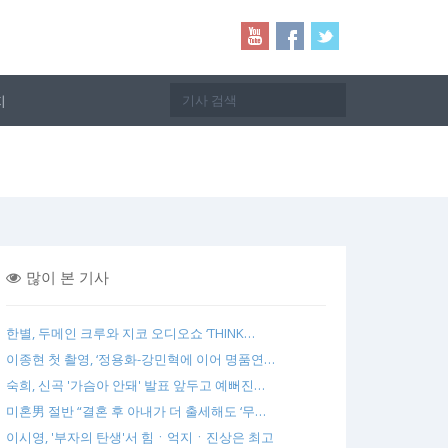
지
많이 본 기사
한별, 두메인 크루와 지코 오디오쇼 ‘THINK…
이종현 첫 촬영, ‘정용화-강민혁에 이어 명품연…
숙희, 신곡 '가슴아 안돼' 발표 앞두고 예뻐진…
미혼男 절반 “결혼 후 아내가 더 출세해도 ‘무…
이시영, '부자의 탄생'서 힘ㆍ억지ㆍ진상은 최고