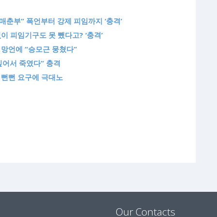
, 매춘부” 폭언부터 강제 피임까지 ‘충격’
없이 피임기구도 못 뺐다고? ‘충격’
범 망언에 “승모근 뭉쳤다”
 싶어서 죽였다” 충격
자 뻔뻔 요구에 극대노
Our Contacts