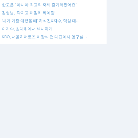
한고은 "아시아 최고의 축제 즐기러왔어요"
김형범, '닥치고 패밀리 화이팅!'
‘내가 가장 예뻤을 때’ 하석진X지수, 멱살 대…
이지수, 침대위에서 섹시하게
KBO, 서울히어로즈 이장석 전 대표이사 영구실…