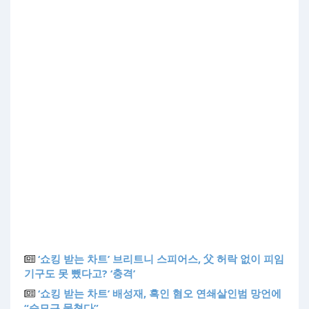
‘쇼킹 받는 차트’ 브리트니 스피어스, 父 허락 없이 피임
기구도 못 뺐다고? ‘충격’
‘쇼킹 받는 차트’ 배성재, 흑인 혐오 연쇄살인범 망언에
“승모근 뭉쳤다”