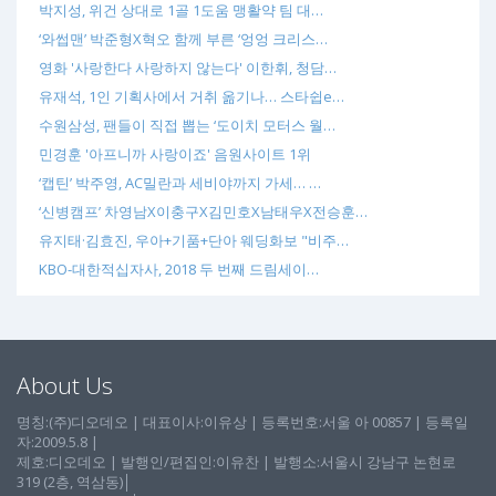
박지성, 위건 상대로 1골 1도움 맹활약 팀 대…
‘와썹맨’ 박준형X혁오 함께 부른 ‘엉엉 크리스…
영화 '사랑한다 사랑하지 않는다' 이한휘, 청담…
유재석, 1인 기획사에서 거취 옮기나… 스타쉽e…
수원삼성, 팬들이 직접 뽑는 ‘도이치 모터스 월…
민경훈 '아프니까 사랑이죠' 음원사이트 1위
‘캡틴’ 박주영, AC밀란과 세비야까지 가세… …
‘신병캠프’ 차영남X이충구X김민호X남태우X전승훈…
유지태·김효진, 우아+기품+단아 웨딩화보 "비주…
KBO-대한적십자사, 2018 두 번째 드림세이…
About Us
명칭:(주)디오데오 | 대표이사:이유상 | 등록번호:서울 아 00857 | 등록일
자:2009.5.8 |
제호:디오데오 | 발행인/편집인:이유찬 | 발행소:서울시 강남구 논현로
319 (2층, 역삼동)│