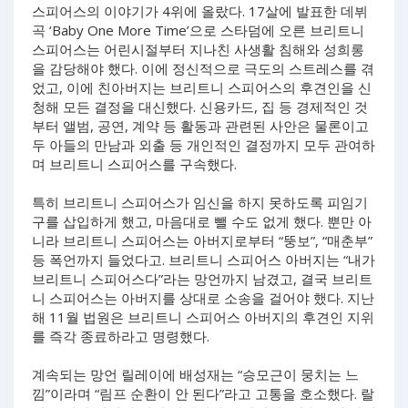
스피어스의 이야기가 4위에 올랐다. 17살에 발표한 데뷔
곡 ‘Baby One More Time’으로 스타덤에 오른 브리트니
스피어스는 어린시절부터 지나친 사생활 침해와 성희롱
을 감당해야 했다. 이에 정신적으로 극도의 스트레스를 겪
었고, 이에 친아버지는 브리트니 스피어스의 후견인을 신
청해 모든 결정을 대신했다. 신용카드, 집 등 경제적인 것
부터 앨범, 공연, 계약 등 활동과 관련된 사안은 물론이고
두 아들의 만남과 외출 등 개인적인 결정까지 모두 관여하
며 브리트니 스피어스를 구속했다.
특히 브리트니 스피어스가 임신을 하지 못하도록 피임기
구를 삽입하게 했고, 마음대로 뺄 수도 없게 했다. 뿐만 아
니라 브리트니 스피어스는 아버지로부터 “뚱보”, “매춘부”
등 폭언까지 들었다고. 브리트니 스피어스 아버지는 “내가
브리트니 스피어스다”라는 망언까지 남겼고, 결국 브리트
니 스피어스는 아버지를 상대로 소송을 걸어야 했다. 지난
해 11월 법원은 브리트니 스피어스 아버지의 후견인 지위
를 즉각 종료하라고 명령했다.
계속되는 망언 릴레이에 배성재는 “승모근이 뭉치는 느
낌”이라며 “림프 순환이 안 된다”라고 고통을 호소했다. 랄