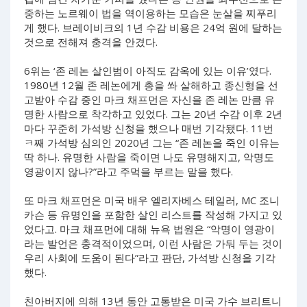
중하는 노르웨이 법을 역이용하는 모습은 눈살을 찌푸리
게 했다. 브레이비크의 1년 수감 비용은 24억 원에 달하는
것으로 전해져 충격을 안겼다.
6위는 ‘존 레논 살인범이 아직도 감옥에 있는 이유’였다.
1980년 12월 존 레논에게 총을 쏴 살해하고 종신형을 선
고받아 수감 중인 마크 채프먼은 자신을 존 레논 만큼 유
명한 사람으로 착각하고 있었다. 그는 20년 수감 이후 2년
마다 꾸준히 가석방 신청을 했으나 매번 기각됐다. 11번
ㅋ째 가석방 심의인 2020년 그는 “존 레논을 죽인 이유는
딱 하나. 유명한 사람을 죽이면 나도 유명해지고, 악명도
영광이지 않나?”라고 주먹을 부르는 말을 했다.
또 마크 채프먼은 미국 배우 엘리자베스 테일러, MC 조니
카슨 등 유명인을 포함한 살인 리스트를 작성해 가지고 있
었다고. 마크 채프먼에 대해 뉴욕 법원은 “악명이 영광이
라는 발언은 충격적이었으며, 이런 사람은 가둬 두는 것이
우리 사회에 도움이 된다”라고 판단, 가석방 신청을 기각
했다.
친아버지에 의해 13년 동안 고통받은 미국 가수 브리트니