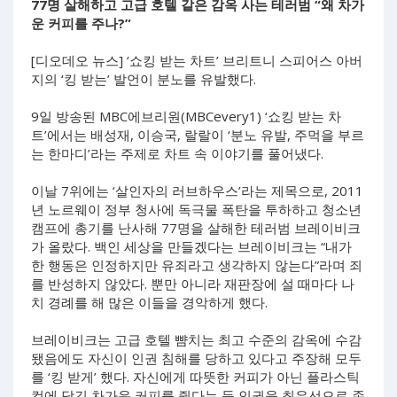
77명 살해하고 고급 호텔 같은 감옥 사는 테러범 “왜 차가
운 커피를 주나?”
[디오데오 뉴스] ‘쇼킹 받는 차트’ 브리트니 스피어스 아버
지의 ‘킹 받는’ 발언이 분노를 유발했다.
9일 방송된 MBC에브리원(MBCevery1) ‘쇼킹 받는 차
트’에서는 배성재, 이승국, 랄랄이 ‘분노 유발, 주먹을 부르
는 한마디’라는 주제로 차트 속 이야기를 풀어냈다.
이날 7위에는 ‘살인자의 러브하우스’라는 제목으로, 2011
년 노르웨이 정부 청사에 독극물 폭탄을 투하하고 청소년
캠프에 총기를 난사해 77명을 살해한 테러범 브레이비크
가 올랐다. 백인 세상을 만들겠다는 브레이비크는 “내가
한 행동은 인정하지만 유죄라고 생각하지 않는다”라며 죄
를 반성하지 않았다. 뿐만 아니라 재판장에 설 때마다 나
치 경례를 해 많은 이들을 경악하게 했다.
브레이비크는 고급 호텔 뺨치는 최고 수준의 감옥에 수감
됐음에도 자신이 인권 침해를 당하고 있다고 주장해 모두
를 ‘킹 받게’ 했다. 자신에게 따뜻한 커피가 아닌 플라스틱
컵에 담긴 차가운 커피를 줬다는 등 인권을 최우선으로 존