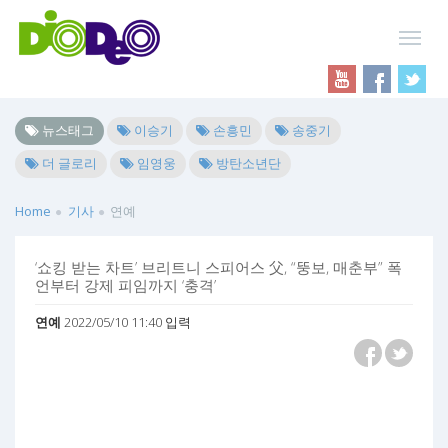
뉴스태그
이승기
손흥민
송중기
더 글로리
임영웅
방탄소년단
Home
기사
연예
‘쇼킹 받는 차트’ 브리트니 스피어스 父, “뚱보, 매춘부” 폭
언부터 강제 피임까지 ‘충격’
연예
2022/05/10 11:40 입력