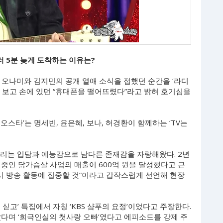
러 5분 늦게 도착하는 이유는?
인 오나미와 김지민의 공개 열애 소식을 접했던 순간을 ‘라디
 보고 손에 있던 “휴대폰을 떨어뜨렸다”라고 밝혀 호기심을
디오스타’는 명세빈, 윤은혜, 보나, 허경환이 함께하는 ‘TV는
뜨리는 입담과 예능감으로 남다른 존재감을 자랑해왔다. 2년
중인 닭가슴살 사업의 매출이 600억 원을 달성했다고 근
다시 방송 활동에 집중할 것”이라고 갑작스럽게 선언해 현장
싣고’ 특집에서 자칭 ‘KBS 샴푸의 요정’이었다고 주장한다.
았다며 ‘희극인실의 첫사랑 오빠’였다고 에피소드를 강제 주