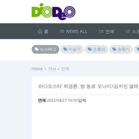
홈
NEWS ALL
연예
스
뉴스태그
이승기
손흥민
송중기
Home
기사
연예
‘라디오스타’ 허경환, ‘썸 동료’ 오나미X김지민 열
연예
2022/04/27 15:10 입력