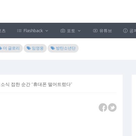
포츠
Flashback
포토
유튜브
공
더 글로리
임영웅
방탄소년단
애 소식 접한 순간 “휴대폰 떨어트렸다”