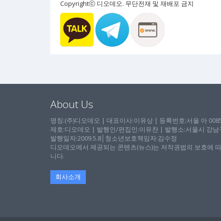
Copyrightⓒ 디오데오. 무단전재 및 재배포 금지
About Us
명칭:(주)디오데오 | 대표이사:이유상 | 등록번호:서울 아 00857 
제호:디오데오 | 발행인/편집인:이유찬 | 발행소:서울시 강남구 논
발행일자:2009.5.8│청소년보호책임자:김수정
디오데오에서 제공되는 콘텐츠(뉴스)는 저작권법의 보호에 따
니다.
회사소개