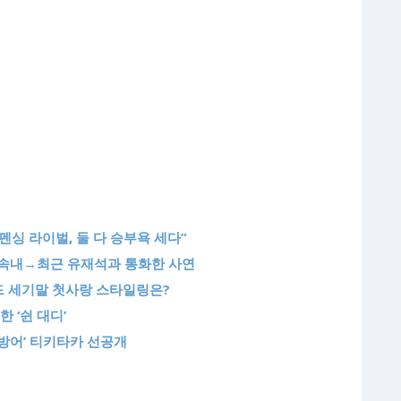
 펜싱 라이벌, 둘 다 승부욕 세다”
인 속내→최근 유재석과 통화한 사연
드 세기말 첫사랑 스타일링은?
 ‘쉰 대디’
 방어’ 티키타카 선공개