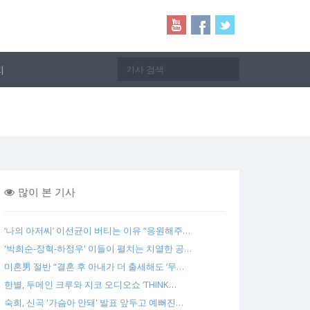
지
많이 본 기사
‘나의 아저씨’ 이선균이 버티는 이유 “응원해주…
'박희순-장혁-하정우' 이들이 펼치는 치열한 공…
미혼男 절반 “결혼 후 아내가 더 출세해도 ‘무…
한별, 두메인 크루와 지코 오디오쇼 ‘THINK…
숙희, 신곡 '가슴아 안돼' 발표 앞두고 예뻐진…