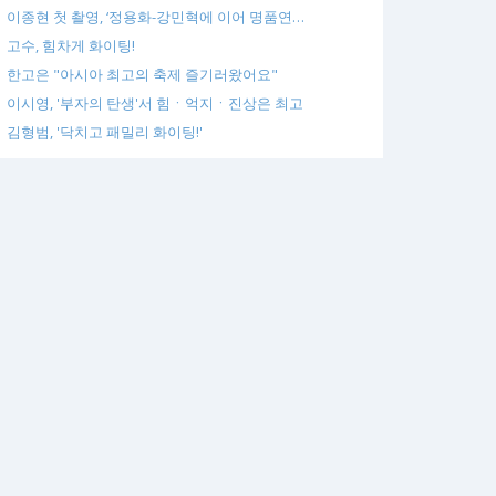
이종현 첫 촬영, ‘정용화-강민혁에 이어 명품연…
고수, 힘차게 화이팅!
한고은 "아시아 최고의 축제 즐기러왔어요"
이시영, '부자의 탄생'서 힘ㆍ억지ㆍ진상은 최고
김형범, '닥치고 패밀리 화이팅!'