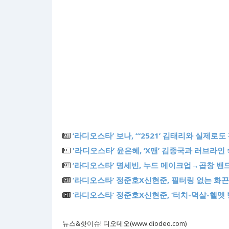
‘라디오스타’ 보나, “‘2521’ 김태리와 실제로도
'라디오스타’ 윤은혜, ‘X맨’ 김종국과 러브라
‘라디오스타’ 명세빈, 누드 메이크업→곱창 밴
‘라디오스타’ 정준호X신현준, 필터링 없는 화끈한
‘라디오스타’ 정준호X신현준, ‘터치-멱살-헬멧
뉴스&핫이슈! 디오데오(www.diodeo.com)