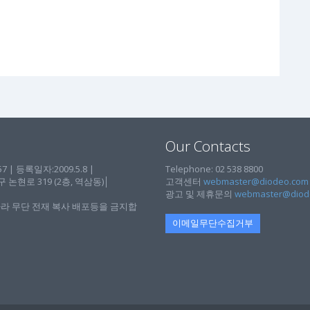
Our Contacts
| 등록일자:2009.5.8 |
Telephone: 02 538 8800
현로 319 (2층, 역삼동)│
고객센터
webmaster@diodeo.com
광고 및 제휴문의
webmaster@diod
라 무단 전재 복사 배포등을 금지합
이메일무단수집거부