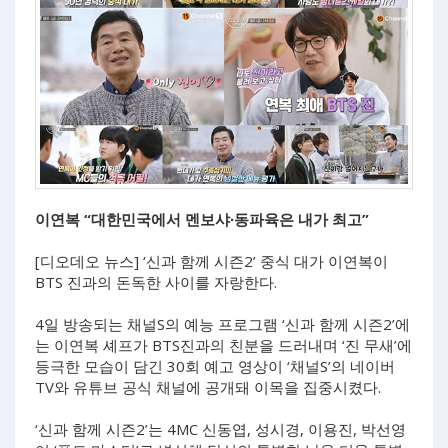
이연복 “대한민국에서 멘보샤∙동파육은 내가 최고”
[디오데오 뉴스] ‘신과 함께 시즌2’ 중식 대가 이연복이
BTS 진과의 돈독한 사이를 자랑한다.
4일 방송되는 채널S의 예능 프로그램 ‘신과 함께 시즌2’에
는 이연복 셰프가 BTS진과의 친분을 드러내며 ‘진 무새’에
등극한 모습이 담긴 30회 예고 영상이 ‘채널S’의 네이버
TV와 유튜브 공식 채널에 공개돼 이목을 집중시켰다.
‘신과 함께 시즌2’는 4MC 신동엽, 성시경, 이용진, 박선영