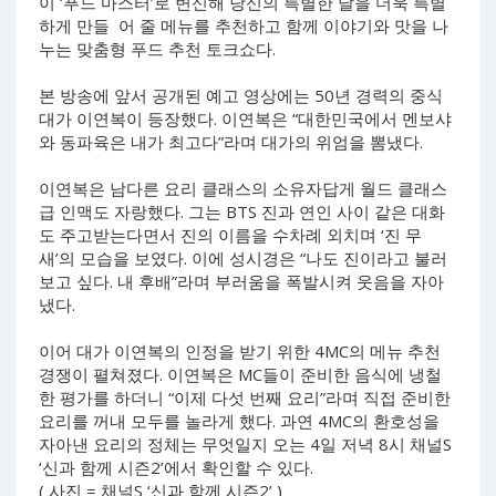
이 ‘푸드 마스터’로 변신해 당신의 특별한 날을 더욱 특별
하게 만들 어 줄 메뉴를 추천하고 함께 이야기와 맛을 나
누는 맞춤형 푸드 추천 토크쇼다.
본 방송에 앞서 공개된 예고 영상에는 50년 경력의 중식
대가 이연복이 등장했다. 이연복은 “대한민국에서 멘보샤
와 동파육은 내가 최고다”라며 대가의 위엄을 뽐냈다.
이연복은 남다른 요리 클래스의 소유자답게 월드 클래스
급 인맥도 자랑했다. 그는 BTS 진과 연인 사이 같은 대화
도 주고받는다면서 진의 이름을 수차례 외치며 ‘진 무
새’의 모습을 보였다. 이에 성시경은 “나도 진이라고 불러
보고 싶다. 내 후배”라며 부러움을 폭발시켜 웃음을 자아
냈다.
이어 대가 이연복의 인정을 받기 위한 4MC의 메뉴 추천
경쟁이 펼쳐졌다. 이연복은 MC들이 준비한 음식에 냉철
한 평가를 하더니 “이제 다섯 번째 요리”라며 직접 준비한
요리를 꺼내 모두를 놀라게 했다. 과연 4MC의 환호성을
자아낸 요리의 정체는 무엇일지 오는 4일 저녁 8시 채널S
‘신과 함께 시즌2’에서 확인할 수 있다.
( 사진 = 채널S ‘신과 함께 시즌2’ )