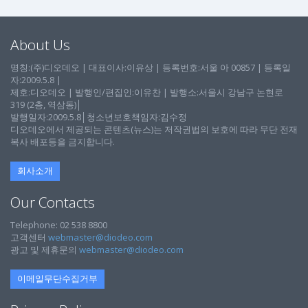
About Us
명칭:(주)디오데오 | 대표이사:이유상 | 등록번호:서울 아 00857 | 등록일
자:2009.5.8 |
제호:디오데오 | 발행인/편집인:이유찬 | 발행소:서울시 강남구 논현로
319 (2층, 역삼동)│
발행일자:2009.5.8│청소년보호책임자:김수정
디오데오에서 제공되는 콘텐츠(뉴스)는 저작권법의 보호에 따라 무단 전재
복사 배포등을 금지합니다.
회사소개
Our Contacts
Telephone: 02 538 8800
고객센터
webmaster@diodeo.com
광고 및 제휴문의
webmaster@diodeo.com
이메일무단수집거부