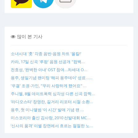
많이 본 기사
소녀시대 '훗' 각종 음반-음원 차트 '올킬!'
카라, 17일 신곡 '루팡' 음원 선공개 "컴백…
전효성, ‘완벽한 아내’ OST 참여…차세대 O…
용주, 생일기념 팬미팅 ‘해피 용주데이’ 성료……
'우결' 조권-가인, "우리 사랑하게 됐어요" …
주니엘, 8월 데이트폭력 심각성 다른 신곡 깜짝…
‘라디오스타’ 장영란, 길거리 리포터 시절 소환…
용주, 첫 미니앨범 ‘이 시간’ 발매 기념 팬 …
미스코리아 출신 김사랑, 2010 선발대회 MC…
‘신사의 품격’ 이별 장면에서 흐르는 절절한 노…