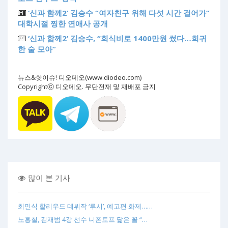
‘신과 함께2’ 김승수 “여자친구 위해 다섯 시간 걸어가”
대학시절 찡한 연애사 공개
‘신과 함께2’ 김승수, “회식비로 1400만원 썼다…희귀
한 술 모아”
뉴스&핫이슈! 디오데오(www.diodeo.com)
Copyrightⓒ 디오데오. 무단전재 및 재배포 금지
많이 본 기사
최민식 할리우드 데뷔작 ‘루시’, 예고편 화제……
노홍철, 김재범 4강 선수 니폰토프 닮은 꼴 “…