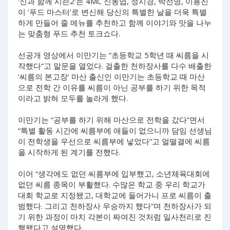
‘신과 함께 시즌2’는 4MC 신동엽, 성시경, 박선영, 이용진
이 ‘푸드 마스터’로 변신해 당신의 특별한 날을 더욱 특별
하게 만들어 줄 메뉴를 추천하고 함께 이야기와 맛을 나누
는 맞춤형 푸드 추천 토크쇼다.
선공개 영상에서 이만기는 “초등학교 5학년 때 씨름을 시
작했다”고 말문을 열었다. 걸출한 천하장사를 다수 배출한
‘씨름의 본고장’ 마산 출신인 이만기는 초등학교 때 마산
으로 전학 간 이유를 씨름이 아닌 공부를 하기 위한 목적
이라고 밝혀 모두를 놀라게 했다.
이만기는 “공부를 하기 위해 마산으로 전학을 갔다”면서
“특별 활동 시간에 씨름부에 애들이 없으니까 담임 선생님
이 전학생을 우선으로 씨름부에 넣었다”고 얼떨결에 씨름
을 시작하게 된 계기를 전했다.
이어 “생각에도 없던 씨름부에 입부했고, 소년체육대회에
없던 씨름 종목이 부활했다. 수많은 학교 중 우리 학교가
대회 학교로 지정됐고, 대학교에 들어가니 프로 씨름이 출
범했다. 그리고 천하장사 우승까지 했다”며 천하장사가 되
기 위한 과정이 마치 각본이 짜여진 것처럼 일사천리로 진
행됐다고 설명했다.