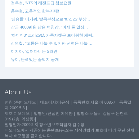
정우성, 'NTS의 레전드급 첩보요원'
홍수현, 고혹적인 한복자태!
‘짐승돌’ 이기광, 발목부상으로 ‘반깁스’ 부상…
상금 4000만원 남은 백청강, "이제 돈 열심…
'하이킥3' 크리스탈, 가죽자켓은 보이쉬한 케릭…
김영철, "고통은 나눌 수 있지만 권력은 나눌 …
이지아, '걸어다니는 S라인'
유이, 탄력있는 꿀벅지 공개
About Us
명칭:(주)디오데오 | 대표이사:이유상 | 등록번호:서울 아 00857 | 등록일
자:2009.5.8 |
제호:디오데오 | 발행인/편집인:이유찬 | 발행소:서울시 강남구 논현로
319 (2층, 역삼동)│
발행일자:2009.5.8│청소년보호책임자:김수정
디오데오에서 제공되는 콘텐츠(뉴스)는 저작권법의 보호에 따라 무단 전재
복사 배포등을 금지합니다.