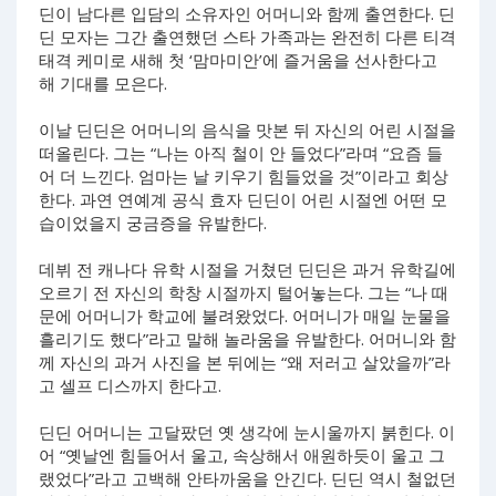
딘이 남다른 입담의 소유자인 어머니와 함께 출연한다. 딘
딘 모자는 그간 출연했던 스타 가족과는 완전히 다른 티격
태격 케미로 새해 첫 ‘맘마미안’에 즐거움을 선사한다고
해 기대를 모은다.
이날 딘딘은 어머니의 음식을 맛본 뒤 자신의 어린 시절을
떠올린다. 그는 “나는 아직 철이 안 들었다”라며 “요즘 들
어 더 느낀다. 엄마는 날 키우기 힘들었을 것”이라고 회상
한다. 과연 연예계 공식 효자 딘딘이 어린 시절엔 어떤 모
습이었을지 궁금증을 유발한다.
데뷔 전 캐나다 유학 시절을 거쳤던 딘딘은 과거 유학길에
오르기 전 자신의 학창 시절까지 털어놓는다. 그는 “나 때
문에 어머니가 학교에 불려왔었다. 어머니가 매일 눈물을
흘리기도 했다”라고 말해 놀라움을 유발한다. 어머니와 함
께 자신의 과거 사진을 본 뒤에는 “왜 저러고 살았을까”라
고 셀프 디스까지 한다고.
딘딘 어머니는 고달팠던 옛 생각에 눈시울까지 붉힌다. 이
어 “옛날엔 힘들어서 울고, 속상해서 애원하듯이 울고 그
랬었다”라고 고백해 안타까움을 안긴다. 딘딘 역시 철없던