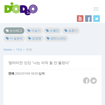
뉴스태그
이승기
손흥민
송중기
더 글로리
임영웅
방탄소년단
Home
기사
연예
‘맘마미안’ 딘딘 “나는 아직 철 안 들었다”
연예
2022/01/04 18:30 입력