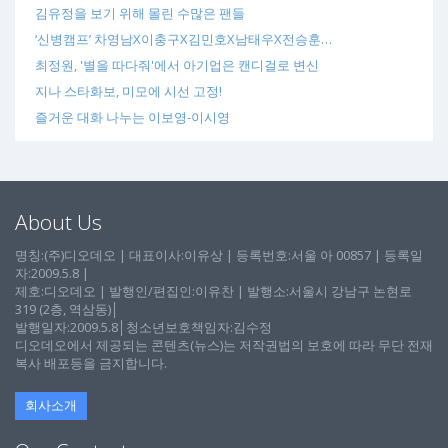
김유정을 보기 위해 몰린 수많은 팬들
‘신병캠프’ 차영남X이충구X김민호X남태우X전승훈…
최정원, '별을 따다줘'에서 아기업은 캔디걸로 변신
지나 스타화보, 미모에 시선 고정!
즐거운 대화 나누는 이보영-이시영
About Us
명칭:(주)디오데오 | 대표이사:이유상 | 등록번호:서울 아 00857 | 등록일
자:2009.5.8 |
제호:디오데오 | 발행인/편집인:이유찬 | 발행소:서울시 강남구 논현로
319 (2층, 역삼동)│
발행일자:2009.5.8│청소년보호책임자:김수정
디오데오에서 제공되는 콘텐츠(뉴스)는 저작권법의 보호에 따라 무단 전재
복사 배포등을 금지합니다.
회사소개