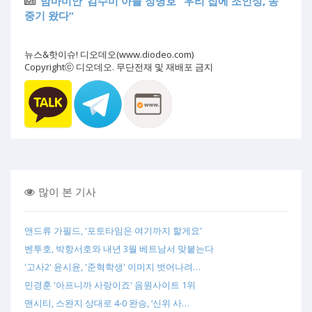
‘맘마미안’ 김수미 아들 정명호 “우리 집에 조인성, 송
중기 왔다”
뉴스&핫이슈! 디오데오(www.diodeo.com)
Copyrightⓒ 디오데오. 무단전재 및 재배포 금지
많이 본 기사
앤드류 가필드, '포토타임은 여기까지 할게요'
벤투호, 박항서호와 내년 3월 베트남서 맞붙는다
'고사2' 윤시윤, '준혁학생' 이미지 벗어나려…
민경훈 '아프니까 사랑이죠' 음원사이트 1위
맨시티, 스완지 상대로 4-0 완승, ‘신위 사…