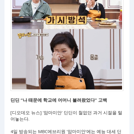
딘딘 “나 때문에 학교에 어머니 불려왔었다” 고백
[디오데오 뉴스] ‘맘마미안’ 딘딘이 철없던 과거 시절을 털
어놓는다.
4일 방송되는 MBC에브리원 ‘맘마미안’에는 예능 대세 딘