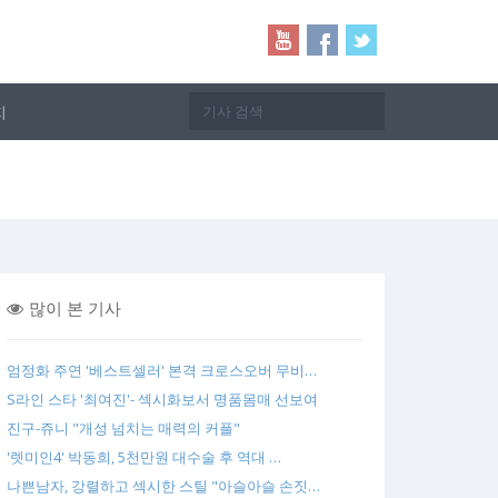
지
많이 본 기사
엄정화 주연 '베스트셀러' 본격 크로스오버 무비…
S라인 스타 '최여진'- 섹시화보서 명품몸매 선보여
진구-쥬니 "개성 넘치는 매력의 커플"
'렛미인4' 박동희, 5천만원 대수술 후 역대 …
나쁜남자, 강렬하고 섹시한 스틸 "아슬아슬 손짓…