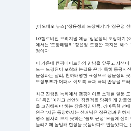
[디오데오 뉴스] ‘장윤정의 도장깨기’가 ‘장윤정 
LG헬로비전 오리지널 예능 ‘장윤정의 도장깨기’(이하
에서는 ‘도장패밀리’ 장윤정-도경완-곽지은-해수-
정이다.
이 가운데 캠핑메이트와의 만남을 앞두고 사색이 
도는 도경완이 포착돼 눈길을 끈다. 특히 동공지
윤정과는 달리, 천하태평한 표정으로 장윤정의 옷
도장부부가 어째서 이토록 극과 극의 반응을 드러
최근 진행된 녹화에서 캠핑메이트 소개를 앞둔 도
다’ 특집”이라고 선언해 장윤정을 당황하게 만들
을 코칭해줘야 하는 장윤정인만큼, 까마득한 선배
완은 “지금 등장하시는 선배님은 장윤정과 친하지
평소 쉽사리 보지 못하는 ‘쫄보 윤정’ 모습에 신
놀리기에 돌입해 현장을 웃음바다로 만들었다는 