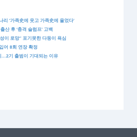
나리 ‘가족史에 웃고 가족史에 울었다’
 출산 후 ‘충격 슬럼프’ 고백
 구성이 로망” 포기못한 다둥이 욕심
 입어 8회 연장 확정
무리…2기 출범이 기대되는 이유