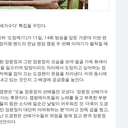
선배가수다’ 특집을 꾸민다.
 ‘도장깨기’)가 11일, 14회 방송을 앞둔 가운데 이번 편
장지원 밴드의 전남 영암 캠핑 두 번째 이야기가 펼쳐질 예
된 장윤정과 그런 장윤정의 모습을 보며 얼굴 가득 화색이
진을 일으키며 당장이라도 자리에서 도망치고 싶어하는 장
자락을 잡아 끄는 도경완이 웃음을 자아낸다. 이와 동시에
내고 있는 것인지 그 배경에 궁금증을 높인다.
경완은 “오늘 장윤정의 선배들만 모셨다. ‘장윤정 선배가수
었다는 후문이다. 캠핑메이트들의 노래를 듣고 부족한 부분
들의 등판 소식에 일순간 낯빛이 어두워진 것. 더욱이 도경
만 장윤정이 대단히 어려워하는 분”이라고 잔뜩 겁을 줬고,
이 난 도경완은 선배가수들의 위엄을 등에 업고 본격 장윤정
전언이다.