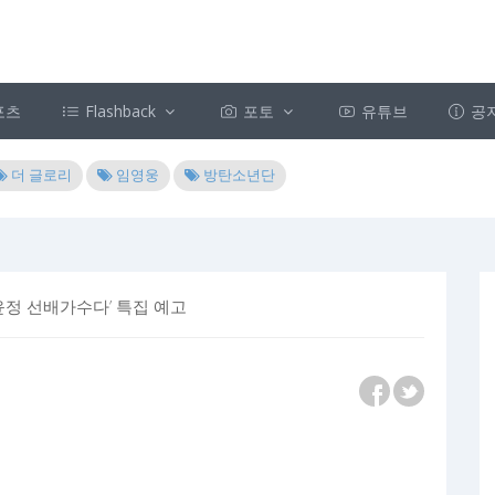
포츠
Flashback
포토
유튜브
공
더 글로리
임영웅
방탄소년단
장윤정 선배가수다’ 특집 예고