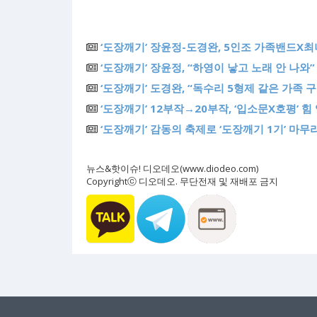
‘도장깨기’ 장윤정-도경완, 5인조 가족밴드X최
‘도장깨기’ 장윤정, “하영이 낳고 노래 안 나와”
‘도장깨기’ 도경완, “독수리 5형제 같은 가족
‘도장깨기’ 12부작→20부작, ‘입소문X호평’ 힘
‘도장깨기’ 감동의 축제로 ‘도장깨기 1기’ 마
뉴스&핫이슈! 디오데오(www.diodeo.com)
Copyrightⓒ 디오데오. 무단전재 및 재배포 금지