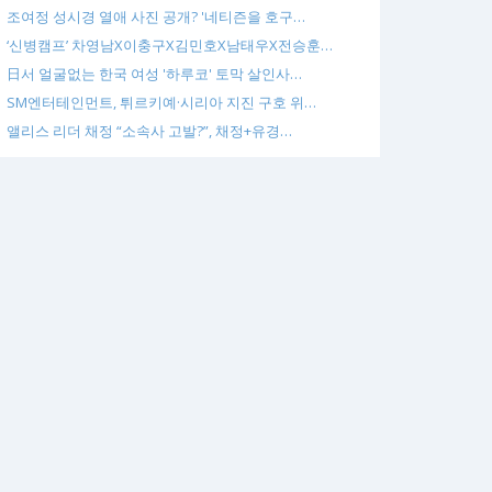
조여정 성시경 열애 사진 공개? '네티즌을 호구…
‘신병캠프’ 차영남X이충구X김민호X남태우X전승훈…
日서 얼굴없는 한국 여성 '하루코' 토막 살인사…
SM엔터테인먼트, 튀르키예·시리아 지진 구호 위…
앨리스 리더 채정 “소속사 고발?”, 채정+유경…