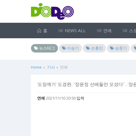
홈
NEWS ALL
연예
스
뉴스태그
이승기
손흥민
송중기
Home
기사
연예
‘도장깨기’ 도경완, “장윤정 선배들만 모셨다”…‘
연예
2021/11/10 20:50 입력