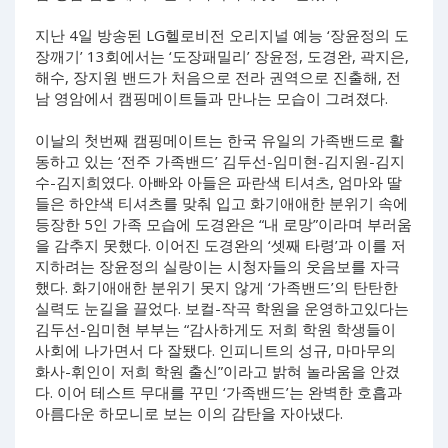
지난 4일 방송된 LG헬로비전 오리지널 예능 ‘장윤정의 도
장깨기’ 13회에서는 ‘도장패밀리’ 장윤정, 도경완, 곽지은,
해수, 장지원 밴드가 처음으로 전라 권역으로 진출해, 전
남 영암에서 캠핑메이트들과 만나는 모습이 그려졌다.
이날의 첫번째 캠핑메이트는 한국 유일의 가족밴드로 활
동하고 있는 ‘전주 가족밴드’ 김두선-임미현-김지원-김지
수-김지희였다. 아빠와 아들은 파란색 티셔츠, 엄마와 딸
들은 하얀색 티셔츠를 맞춰 입고 화기애애한 분위기 속에
등장한 5인 가족 모습에 도경완은 “내 로망”이라며 부러움
을 감추지 못했다. 이어진 도경완의 ‘셋째 타령’과 이를 저
지하려는 장윤정의 실랑이는 시청자들의 웃음보를 자극
했다. 화기애애한 분위기 못지 않게 ‘가족밴드’의 탄탄한
실력도 눈길을 끌었다. 보컬-작곡 학원을 운영하고있다는
김두선-임미현 부부는 “감사하게도 저희 학원 학생들이
사회에 나가면서 다 잘됐다. 인피니트의 성규, 마마무의
화사-휘인이 저희 학원 출신”이라고 밝혀 놀라움을 안겼
다. 이어 테스트 무대를 꾸민 ‘가족밴드’는 완벽한 호흡과
아름다운 하모니로 보는 이의 감탄을 자아냈다.