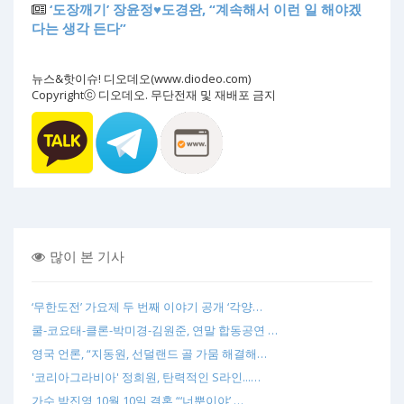
‘도장깨기’ 장윤정♥도경완, “계속해서 이런 일 해야겠
다는 생각 든다”
뉴스&핫이슈! 디오데오(www.diodeo.com)
Copyrightⓒ 디오데오. 무단전재 및 재배포 금지
많이 본 기사
‘무한도전’ 가요제 두 번째 이야기 공개 ‘각양…
쿨-코요태-클론-박미경-김원준, 연말 합동공연 …
영국 언론, “지동원, 선덜랜드 골 가뭄 해결해…
'코리아그라비아' 정희원, 탄력적인 S라인...…
가수 박진영 10월 10일 결혼 “‘너뿐이야’ …