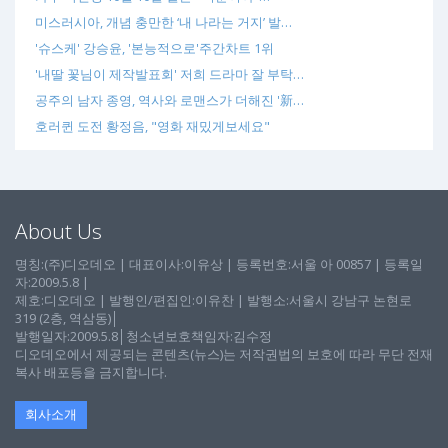
미스러시아, 개념 충만한 ‘내 나라는 거지’ 발…
'슈스케' 강승윤, '본능적으로'주간차트 1위
'내딸 꽃님이 제작발표회' 저희 드라마 잘 부탁…
공주의 남자 종영, 역사와 로맨스가 더해진 '新…
호러퀸 도전 황정음, "영화 재밌게보세요"
About Us
명칭:(주)디오데오 | 대표이사:이유상 | 등록번호:서울 아 00857 | 등록일
자:2009.5.8 |
제호:디오데오 | 발행인/편집인:이유찬 | 발행소:서울시 강남구 논현로
319 (2층, 역삼동)│
발행일자:2009.5.8│청소년보호책임자:김수정
디오데오에서 제공되는 콘텐츠(뉴스)는 저작권법의 보호에 따라 무단 전재
복사 배포등을 금지합니다.
회사소개