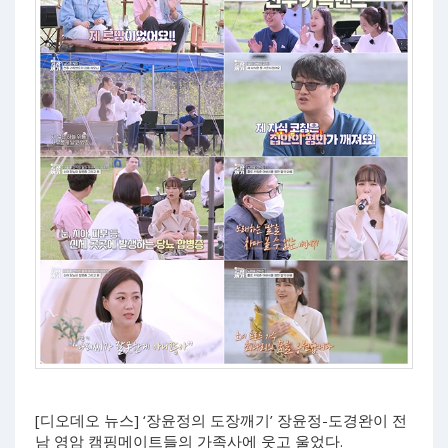
[디오데오 뉴스] ‘장윤정의 도장깨기’ 장윤정-도경완이 전
남 영암 캠핑메이트들의 가족사에 웃고 울었다.