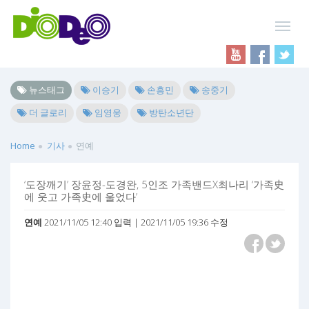
뉴스태그
이승기
손흥민
송중기
더 글로리
임영웅
방탄소년단
Home
기사
연예
‘도장깨기’ 장윤정-도경완, 5인조 가족밴드X최나리 ‘가족史
에 웃고 가족史에 울었다’
연예
2021/11/05 12:40 입력 | 2021/11/05 19:36 수정