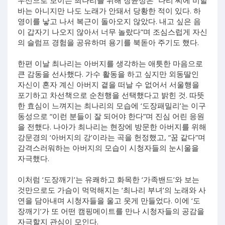
바는 아니지만 나도 노래가 안돼서 당황한 적이 있다. 하
영이를 낳고 나서 복근이 돌아오지 않았다. 내고 싶은 음
이 갑자기 나오지 않아서 너무 놀랐다”며 조심스럽게 자신
의 슬럼프 경험을 공유하며 용기를 북돋아 주기도 했다.
한편 이날 최나리는 아버지를 생각하는 애틋한 마음으로
큰 감동을 선사했다. 가수 활동을 하고 싶지만 외동딸인
자신이 혼자 계신 아버지 곁을 떠날 수 없어서 서울행을
포기하고 차선책으로 순천행을 선택했다고 밝힌 것. 따뜻
한 효심이 느껴지는 최나리의 모습에 ‘도장패밀리’는 이구
동성으로 “이런 분들이 잘 되어야 한다”며 진심 어린 응원
을 전했다. 나아가 최나리는 현장에 방문한 아버지를 위해
강문경의 ‘아버지의 강’이라는 곡을 헌정했고, “꿈 같다”며
감격스러워하는 아버지의 모습이 시청자들의 눈시울을
자극했다.
이처럼 ‘도장깨기’는 유쾌하고 화목한 ‘가족밴드’와 보는
것만으로도 가슴이 먹먹해지는 ‘최나리 부녀’의 노래와 사
연을 담아내며 시청자들을 울고 웃게 만들었다. 이에 ‘도
장깨기’가 또 어떤 캠핑메이트를 만나 시청자들의 공감을
자극할지 관심이 모인다.