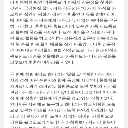
이미 완벽한 팀인 ‘가족밴드’가 어째서 장윤정을 찾아온
것인지 궁금해질 찰나, 아빠 김두선은 “제가 제 자식을 가
르치면 집안의 평화가 깨진다”며 출연 이유를 밝혔다. 이
에 아이들 역시 아빠에게 배우고 싶지 않은 속마음을 은근
히 내비쳤고, 훈훈했던 홈드라마가 일순간 가족 시트콤으
로 돌변해 폭소를 자아냈다. 또한 아이들은 “기회가 된다
면 솔로 활동을 하고 싶냐”는 장윤정의 질문에 약속이라도
한 듯 손을 번쩍 들어 배꼽을 잡게 만들었다. 이후 장윤정
은 아빠 대신 아이들의 보컬 선생님으로 나서 효과 만점의
원포인트 레슨을 선물해줬고 ‘가족밴드’는 다시금 평화를
되찾으며 훈훈한 마무리를 지었다.
두 번째 캠핑메이트 최나리는 ‘딸을 잘 부탁한다’는 아버
지의 정성 어린 손편지와 함께 등장해 시작부터 뭉클함을
자아냈다. 과거 소아당뇨 합병증으로 오랜 투병의 시간을
견뎠다는 최나리는 건강은 많이 회복이 되었지만 치아 손
상 탓에 정확한 발음에 어려움을 겪고 있는 상황이었다.
안타까운 사연에도 불구하고 최나리는 밝고 명랑한 모습
으로 일관해 미소를 자아냈다. 또한 본인의 우려와는 달
리, 건강 문제가 전혀 느껴지지 않는 뛰어난 가창력으로
감탄을 불러일으키기도 했다. 가창력보다 자신감 회복이
우선으로 보이는 최나리를 위해 장윤정은 “나리 씨에 비할