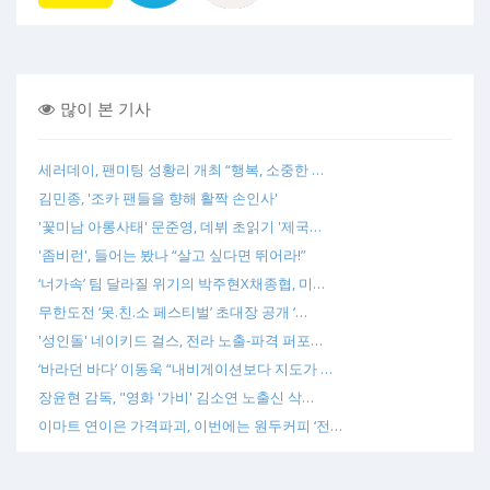
많이 본 기사
세러데이, 팬미팅 성황리 개최 “행복, 소중한 …
김민종, '조카 팬들을 향해 활짝 손인사'
'꽃미남 아롱사태' 문준영, 데뷔 초읽기 '제국…
'좀비런', 들어는 봤나 “살고 싶다면 뛰어라!”
‘너가속’ 팀 달라질 위기의 박주현X채종협, 미…
무한도전 ‘못.친.소 페스티벌’ 초대장 공개 ‘…
'성인돌' 네이키드 걸스, 전라 노출-파격 퍼포…
‘바라던 바다’ 이동욱 “내비게이션보다 지도가 …
장윤현 감독, "영화 '가비' 김소연 노출신 삭…
이마트 연이은 가격파괴, 이번에는 원두커피 ‘전…