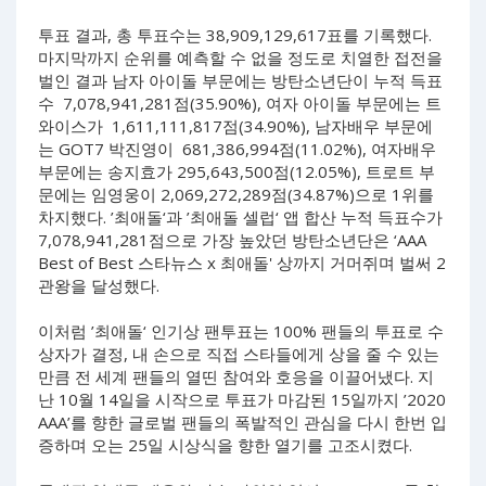
투표 결과, 총 투표수는 38,909,129,617표를 기록했다.
마지막까지 순위를 예측할 수 없을 정도로 치열한 접전을
벌인 결과 남자 아이돌 부문에는 방탄소년단이 누적 득표
수 7,078,941,281점(35.90%), 여자 아이돌 부문에는 트
와이스가 1,611,111,817점(34.90%), 남자배우 부문에
는 GOT7 박진영이 681,386,994점(11.02%), 여자배우
부문에는 송지효가 295,643,500점(12.05%), 트로트 부
문에는 임영웅이 2,069,272,289점(34.87%)으로 1위를
차지했다. ’최애돌‘과 ’최애돌 셀럽‘ 앱 합산 누적 득표수가
7,078,941,281점으로 가장 높았던 방탄소년단은 ‘AAA
Best of Best 스타뉴스 x 최애돌' 상까지 거머쥐며 벌써 2
관왕을 달성했다.
이처럼 ’최애돌‘ 인기상 팬투표는 100% 팬들의 투표로 수
상자가 결정, 내 손으로 직접 스타들에게 상을 줄 수 있는
만큼 전 세계 팬들의 열띤 참여와 호응을 이끌어냈다. 지
난 10월 14일을 시작으로 투표가 마감된 15일까지 ’2020
AAA’를 향한 글로벌 팬들의 폭발적인 관심을 다시 한번 입
증하며 오는 25일 시상식을 향한 열기를 고조시켰다.