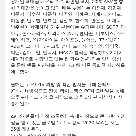
공개된 역대급 배우와 가수 라인업 역시 ‘2020 AAA’를 향
한 기대감을 높이고 있다. 배우 부문에는 이정재, 김민재,
이준기, 김수현, 이준혁, 이주영, 김혜윤, 서예지, 전미도,
이성경, 안보현, 안효섭, 김선호, 한소희, 안은진, 이재욱,
박주현이 함께하며, 가수 부문에는 슈퍼주니어, GOT7, 마
마무, 몬스타엑스, 트와이스, NCT, 펜타곤, 더보이즈, 스트
레이 키즈, (여자)아이들, 아이즈원, 원어스, ITZY(있지),
AB6IX, 크래비티, 시크릿 넘버, 트레저, 송가인, 임영웅,
빅맨, 강다니엘, 알렉사, MAX가 참석을 확정했다. 여기에
세계적으로 사랑받고 있는 팝 가수 앤-마리는 인사 영상
을 통해 팬들과 만남을 가진다고 해 더욱 특별한 시상식을
예고했다.
올해는 코로나19 예방 및 확산 방지를 위해 온택트
(Ontact) 방식으로 진행, 라이브엑스 PC와 모바일을 통해
오후 4시 레드 카펫을 시작으로 오후 6시 본 시상식이 생
중계된다.
스타와 팬들이 직접 소통하는 축제의 장으로 큰 사랑과 관
심을 받고 있는 글로벌 No.1 시상식 ‘2020 AAA’는 오는
25일 개최된다.
( 사진 = AAA 조직위원회, 최애돌 )