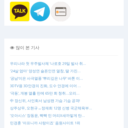
많이 본 기사
우리나라 첫 우주발사체 ‘나로호 29일 발사 취…
'24살 엄마' 양성연 슬픈인연 열창, 딸 가진…
‘공남’이은 사극열풍 ‘뿌리깊은 나무’ 바톤 이…
3DTV용 3D안경의 진화, 도수 안경에 이어 …
‘극동’, 개봉 열흘 만에 65만 회 청취…오리…
中 장신위, 사인회서 남성팬 가슴 기습 공격!
상주상무, 오현규→정재희 12명 신병 국군체육부…
‘오아시스’ 장동윤, 빡빡 민 머리X새까맣게 탄…
민경훈 '아프니까 사랑이죠' 음원사이트 1위