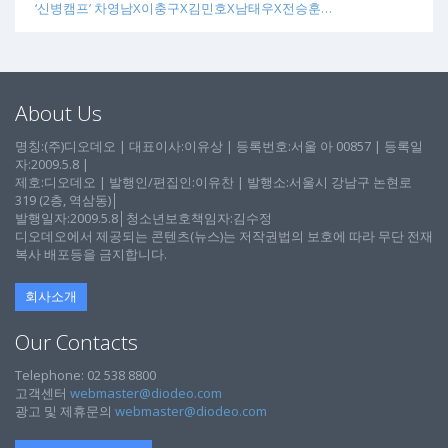
‘신병캠프’ 차영남X이충구X김민호X남태우X전승훈…
About Us
명칭:(주)디오데오 | 대표이사:이유상 | 등록번호:서울 아 00857 | 등록일
자:2009.5.8 |
제호:디오데오 | 발행인/편집인:이유찬 | 발행소:서울시 강남구 논현로
319 (2층, 역삼동)│
발행일자:2009.5.8│청소년보호책임자:김수정
디오데오에서 제공되는 콘텐츠(뉴스)는 저작권법의 보호에 따라 무단 전재
복사 배포등을 금지합니다.
회사소개
Our Contacts
Telephone: 02 538 8800
고객센터
webmaster@diodeo.com
광고 및 제휴문의
webmaster@diodeo.com