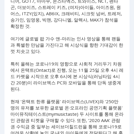
니어, GOT7, 마마무, 몬스타엑스, 트와이스, NCT, 펜타
곤, 더보이즈, 스트레이 키즈, (여자)아이들, 아이즈원, 원
어스, ITZY(있지), AB6IX, 크래비티, 시크릿 넘버, 트레저,
송가인, 임영웅, 빅맨, 강다니엘, 알렉사, MAX가 참석을
확정한 것.
여기에 글로벌 팝 가수 앤-마리는 인사 영상을 통해 팬들
과 특별한 만남을 가진다고 해 시상식을 향한 기대감이 한
껏 치솟고 있다.
특히 올해는 코로나19의 영향으로 사회적 거리두기 차원
에서 온택트(Ontact)로 진행, 오는 11월 25일 오후 4시 레
드 카펫을 시작으로 오후 6시에 본 시상식(러닝타임 4시
간 20분)이 라이브엑스 PC와 모바일을 통해 단독 생중계
된다.
현재 ‘온택트 한류 플랫폼’ 라이브엑스(LIVEX)와 ‘250만
명의 유저를 보유한 글로벌 온·오프라인 공연기획 플랫폼’
마이뮤직테이스트(mymusictaste) 두 사이트를 통해 온라
인 관람권 티켓을 구매할 수 있다. 또한, ‘2020 AAA’ 관람
권 수익금 중 일부는 세이브더칠드런을 통해 코로나19로
어려운 상황에 놓인 국·내외 아이들에게 전달된다고 해 훈