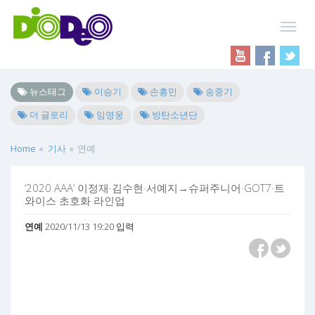
뉴스태그
이승기
손흥민
송중기
더 글로리
임영웅
방탄소년단
Home
기사
연예
‘2020 AAA’ 이정재·김수현·서예지→슈퍼주니어·GOT7·트
와이스 초호화 라인업
연예
2020/11/13 19:20 입력