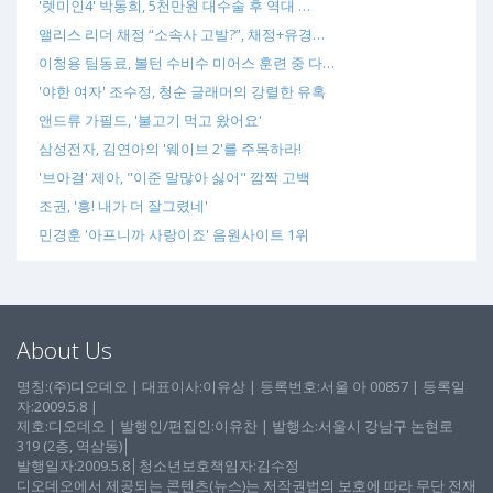
'렛미인4' 박동희, 5천만원 대수술 후 역대 …
앨리스 리더 채정 “소속사 고발?”, 채정+유경…
이청용 팀동료, 볼턴 수비수 미어스 훈련 중 다…
'야한 여자' 조수정, 청순 글래머의 강렬한 유혹
앤드류 가필드, '불고기 먹고 왔어요'
삼성전자, 김연아의 '웨이브 2'를 주목하라!
'브아걸' 제아, "이준 말많아 싫어" 깜짝 고백
조권, '흥! 내가 더 잘그렸네'
민경훈 '아프니까 사랑이죠' 음원사이트 1위
About Us
명칭:(주)디오데오 | 대표이사:이유상 | 등록번호:서울 아 00857 | 등록일
자:2009.5.8 |
제호:디오데오 | 발행인/편집인:이유찬 | 발행소:서울시 강남구 논현로
319 (2층, 역삼동)│
발행일자:2009.5.8│청소년보호책임자:김수정
디오데오에서 제공되는 콘텐츠(뉴스)는 저작권법의 보호에 따라 무단 전재