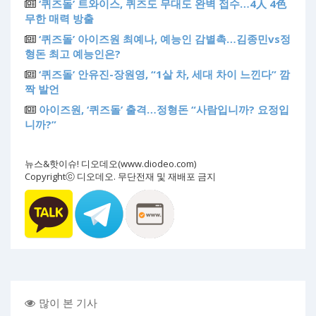
‘퀴즈돌’ 트와이스, 퀴즈도 무대도 완벽 접수…4人 4色
무한 매력 방출
‘퀴즈돌’ 아이즈원 최예나, 예능인 감별촉…김종민vs정
형돈 최고 예능인은?
‘퀴즈돌’ 안유진-장원영, “1살 차, 세대 차이 느낀다” 깜
짝 발언
아이즈원, ‘퀴즈돌’ 출격…정형돈 “사람입니까? 요정입
니까?”
뉴스&핫이슈! 디오데오(www.diodeo.com)
Copyrightⓒ 디오데오. 무단전재 및 재배포 금지
많이 본 기사