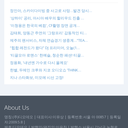
정인아, 스카이다이빙 중 사고로 사망…발견 당시…
'상하이' 공리, 아시아 배우의 할리우드 진출 …
'이청용은 한국의 베컴', CF촬영 장면 공개…
김태희, 양동근 주연의 '그랑프리' 감동적인 티…
제주의 팬서비스, 자체 연습경기 생중계…“TEA…
“힙합 레전드가 왔다” DJ 프리미어, 오늘(1…
'티끌모아 로맨스' 한예슬, 청순한 패션! 티끌…
정용화, '내년엔 가수로 다시 올께요'
한별, 두메인 크루와 지코 오디오쇼 ‘THINK…
지나 스타화보, 미모에 시선 고정!
About Us
명칭:(주)디오데오 | 대표이사:이유상 | 등록번호:서울 아 00857 | 등록일
자:2009.5.8 |
제호:디오데오 | 발행인/편집인:이유찬 | 발행소:서울시 강남구 논현로