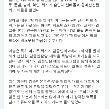
무’ 문별, 솔라, 휘인, 화사가 출연해 선배돌과 흥미진진한
퀴즈 배틀을 벌인다.
올해로 데뷔 7년차를 맞이한 마마무는 뛰어난 라이브 실
력과 눈을 사로잡는 화려한 퍼포먼스가 압권인 실력파 걸
그룹. 흔히 ‘믿듣맘무(믿고 듣는 마마무)’로 불릴 만큼 팬들
의 뜨거운 지지를 받고 있는 마마무가 ‘퀴즈돌’에서 펼칠
활약에 벌써부터 관심이 솟구친다.
이날은 특히 마마무 화사가 김종민의 A에서 Z까지를 완벽
하게 섭렵한 ‘김종민잘알’ 매력을 폭발시켜 호기심을 자극
한다. 앞서 화사와 김종민은 예능 프로그램을 통해 환불원
정대 실비와 매니저 김지섭으로 파트너 호흡을 맞춘 바 있
기에 두 사람의 재회에 관심이 모아졌다.
그런 가운데 김종민은 마마무를 퀴즈 맞대결 상대로 맞아
밑도 끝도 없이 오답을 정답으로 우기는 ‘우기기 대마
왕’으로 변신해 눈길을 끌었다. 이에 화사는 “오빠가 거짓
말은 안 하는데 헛소리는 많이 해요”라며 강력한 팩폭을
날려 스튜디오를 폭소의 도가니로 몰아넣었다.