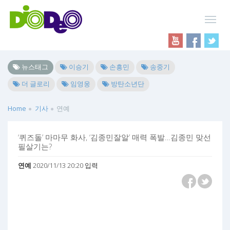
뉴스태그
이승기
손흥민
송중기
더 글로리
임영웅
방탄소년단
Home
기사
연예
‘퀴즈돌’ 마마무 화사, ‘김종민잘알’ 매력 폭발…김종민 맞선
필살기는?
연예
2020/11/13 20:20 입력