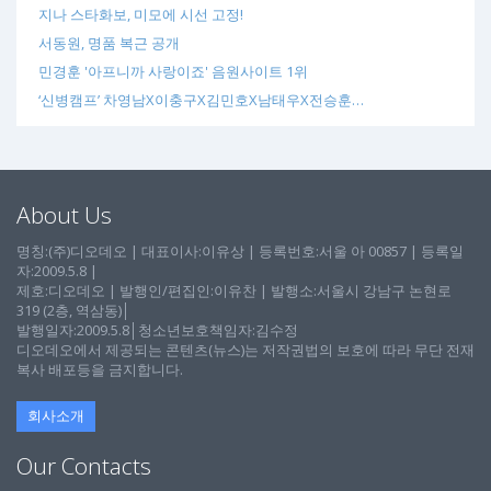
지나 스타화보, 미모에 시선 고정!
서동원, 명품 복근 공개
민경훈 '아프니까 사랑이죠' 음원사이트 1위
‘신병캠프’ 차영남X이충구X김민호X남태우X전승훈…
About Us
명칭:(주)디오데오 | 대표이사:이유상 | 등록번호:서울 아 00857 | 등록일
자:2009.5.8 |
제호:디오데오 | 발행인/편집인:이유찬 | 발행소:서울시 강남구 논현로
319 (2층, 역삼동)│
발행일자:2009.5.8│청소년보호책임자:김수정
디오데오에서 제공되는 콘텐츠(뉴스)는 저작권법의 보호에 따라 무단 전재
복사 배포등을 금지합니다.
회사소개
Our Contacts