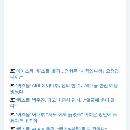
아이즈원, ‘퀴즈돌’ 출격…정형돈 “사람입니까? 요정입
니까?”
‘퀴즈돌’ AB6IX 이대휘, 신의 한 수…역대급 반전 예능
빛났다
‘퀴즈돌’ 박우진, 타고난 댄서 관상…“얼굴에 춤이 있
다”
‘퀴즈돌’ 이대휘 “저도 이제 늙었죠” 귀여운 망언에 스
튜디오 초토화
‘퀴즈돌’ AB6IX 출격, “퀴즈&분량 둘 다 잡겠다”