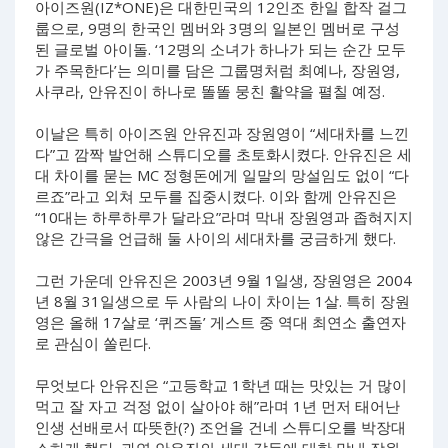
아이즈원(IZ*ONE)은 대한민국의 12인조 한일 합작 걸그
룹으로, 9명의 한국인 멤버와 3명의 일본인 멤버로 구성
된 글로벌 아이돌. ‘12명의 소녀가 하나가 되는 순간 모두
가 주목한다’는 의미를 담은 그룹명처럼 최예나, 장원영,
사쿠라, 안유진이 하나로 똘똘 뭉친 활약을 펼칠 예정.
이날은 특히 아이즈원 안유진과 장원영이 “세대차를 느낀
다”고 깜짝 발언해 스튜디오를 초토화시켰다. 안유진은 세
대 차이를 묻는 MC 정형돈에게 일말의 망설임도 없이 “다
르죠”라고 외쳐 모두를 집중시켰다. 이와 함께 안유진은
“10대는 하루하루가 달라요”라며 막내 장원영과 좁혀지지
않은 간극을 언급해 둘 사이의 세대차를 궁금하게 했다.
그런 가운데 안유진은 2003년 9월 1일생, 장원영은 2004
년 8월 31일생으로 두 사람의 나이 차이는 1살. 특히 장원
영은 올해 17살로 ‘퀴즈돌’ 게스트 중 역대 최연소 출연자
로 관심이 쏠린다.
무엇보다 안유진은 “고등학교 1학년 때는 맛있는 거 많이
먹고 잘 자고 걱정 없이 살아야 해”라며 1년 먼저 태어난
인생 선배로서 따뜻한(?) 조언을 건네 스튜디오를 박장대
소하게 했다. 과연 안유진의 세대 갈등에 대한 막내 장원