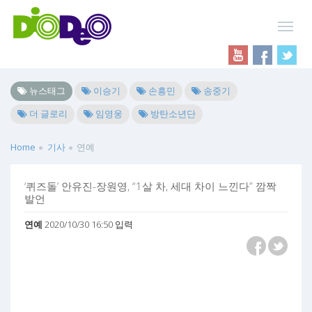
뉴스태그
이승기
손흥민
송중기
더 글로리
임영웅
방탄소년단
Home
기사
연예
‘퀴즈돌’ 안유진-장원영, “1살 차, 세대 차이 느낀다” 깜짝
발언
연예
2020/10/30 16:50 입력