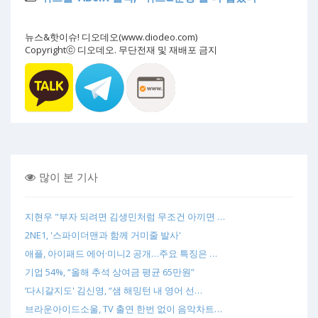
뉴스&핫이슈! 디오데오(www.diodeo.com)
Copyrightⓒ 디오데오. 무단전재 및 재배포 금지
많이 본 기사
지현우 "부자 되려면 김생민처럼 무조건 아끼면 …
2NE1, '스파이더맨과 함께 거미줄 발사'
애플, 아이패드 에어·미니2 공개…주요 특징은 …
기업 54%, “올해 추석 상여금 평균 65만원”
‘다시갈지도' 김신영, “샘 해밍턴 내 영어 선…
브라운아이드소울, TV 출연 한번 없이 음악차트…