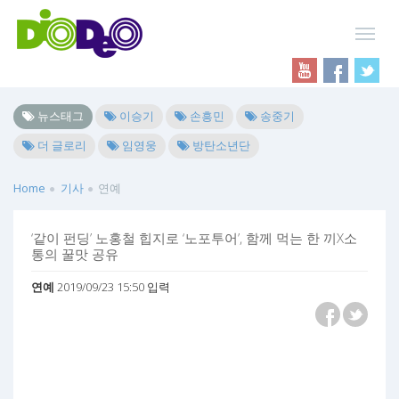
뉴스태그
이승기
손흥민
송중기
더 글로리
임영웅
방탄소년단
Home
기사
연예
‘같이 펀딩’ 노홍철 힙지로 ‘노포투어’, 함께 먹는 한 끼X소
통의 꿀맛 공유
연예
2019/09/23 15:50 입력