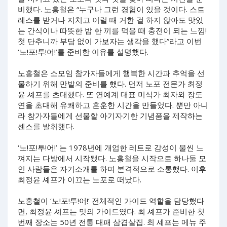
비했다. 노홍철은 “누구나 그런 경험이 있을 것이다. 스트
레스를 받거나 지치고 이럴 때 거한 걸 하지 않아도 맛있
는 간식이나 따뜻한 밥 한 끼를 먹을 때 충전이 되는 느낌!
첫 단추니까 부담 없이 가보자는 생각을 했다”라고 이번
‘노!포!투!어!’를 준비한 이유를 설명했다.
노홍철은 소모임 참가자들에게 행복한 시간과 추억을 선
물하기 위해 만발의 준비를 했다. 먼저 노포 전문가 최정
윤 셰프를 초대했다. 또 연예계 대표 미식가 최자와 장도
연을 초대해 유쾌하고 훈훈한 시간을 만들었다. 뿐만 아니
라 참가자들에게 선물할 아기자기한 기념품을 제작하는
센스를 발휘했다.
‘노!포!투!어!’ 는 1978년에 개업한 레트로 감성이 물씬 느
껴지는 다방에서 시작됐다. 노홍철을 시작으로 하나둘 모
인 사람들은 자기소개를 하며 본격적으로 소통했다. 이후
최정윤 셰프가 이끄는 노포로 떠났다.
노홍철이 ‘노!포!투!어!’ 전체적인 가이드 역할을 담당했다
면, 최정윤 셰프는 맛의 가이드였다. 최 셰프가 준비한 첫
번째 장소는 50년 전통 대패 삼겹살집. 최 셰프는 메뉴 주