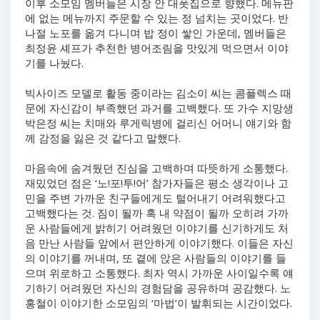
이후 소모임 멤버들은 시장 안 대폿집으로 향했다. 메뉴판
에 없는 메뉴까지 주문할 수 있는 정 넘치는 곳이었다. 반
나절 노포를 옮겨 다니며 밥 정이 쌓인 가운데, 멤버들은
최정윤 셰프가 추천한 병어조림을 맛있게 먹으면서 이야
기를 나눴다.
빅사이즈 모델로 활동 중이라는 김소이 씨는 콤플렉스 때
문에 자신감이 부족했던 과거를 고백했다. 또 가수 지망생
박은정 씨는 치매와 루게릭병에 걸리신 어머니 얘기와 함
께 감정을 잃은 것 같다고 말했다.
마음속에 숨겨뒀던 진심을 고백하며 따뜻하게 소통했다.
재밌었던 점은 ‘노!포!투!어’ 참가자들은 평소 생각이나 고
민을 주변 가까운 친구들에게도 털어내기 어려워했다고
고백했다는 것. 짐이 될까 혹 내 약점이 될까 오히려 가까
운 사람들에게 밝히기 어려웠던 이야기를 신기하게도 처
음 만난 사람들 앞에서 편안하게 이야기했다. 이들은 자신
의 이야기를 꺼내며, 또 곁에 앉은 사람들의 이야기를 들
으며 위로하고 소통했다. 최자 역시 가까운 사이일수록 얘
기하기 어려웠던 자신의 경험담을 공유하며 공감했다. 노
홍철이 이야기한 소모임의 ‘마법’이 발휘되는 시간이었다.