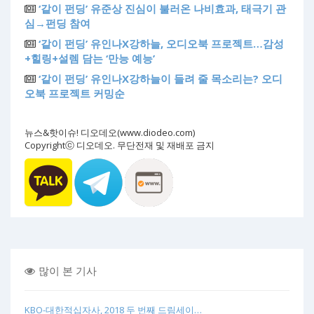
‘같이 펀딩’ 유준상 진심이 불러온 나비효과, 태극기 관
심→펀딩 참여
‘같이 펀딩’ 유인나X강하늘, 오디오북 프로젝트…감성
+힐링+설렘 담는 ‘만능 예능’
‘같이 펀딩’ 유인나X강하늘이 들려 줄 목소리는? 오디
오북 프로젝트 커밍순
뉴스&핫이슈! 디오데오(www.diodeo.com)
Copyrightⓒ 디오데오. 무단전재 및 재배포 금지
많이 본 기사
KBO-대한적십자사, 2018 두 번째 드림세이…