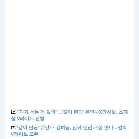
“귀가 녹는 거 같아”…‘같이 펀딩’ 유인나X강하늘, 스페
셜 V라이브 진행
‘같이 펀딩’ 유인나-강하늘, 심야 랜선 서점 연다…깜짝
V라이브 오픈