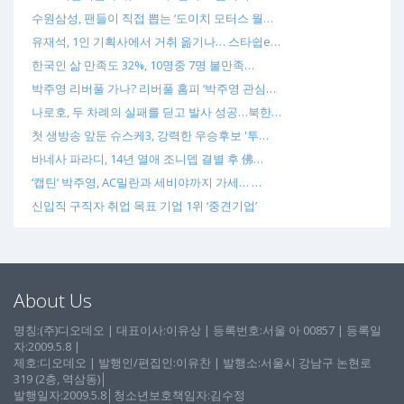
수원삼성, 팬들이 직접 뽑는 ‘도이치 모터스 월…
유재석, 1인 기획사에서 거취 옮기나… 스타쉽e…
한국인 삶 만족도 32%, 10명중 7명 불만족…
박주영 리버풀 가나? 리버풀 홈피 ‘박주영 관심…
나로호, 두 차례의 실패를 딛고 발사 성공…북한…
첫 생방송 앞둔 슈스케3, 강력한 우승후보 '투…
바네사 파라디, 14년 열애 조니뎁 결별 후 佛…
‘캡틴’ 박주영, AC밀란과 세비야까지 가세… …
신입직 구직자 취업 목표 기업 1위 ‘중견기업’
About Us
명칭:(주)디오데오 | 대표이사:이유상 | 등록번호:서울 아 00857 | 등록일
자:2009.5.8 |
제호:디오데오 | 발행인/편집인:이유찬 | 발행소:서울시 강남구 논현로
319 (2층, 역삼동)│
발행일자:2009.5.8│청소년보호책임자:김수정