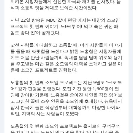
지켜본 시청자들에게 신선한 자극과 재미를 선사했다. 음
식과 소통의 맛을 제대로 보여준 시간이었다.
지난 22일 방송된 MBC ‘같이 펀딩’에서는 대망의 소모임
프로젝트 첫 번째 이야기 ‘노!포!투!어!-먹고 죽은 귀신 때
깔도 좋다 전’이 공개됐다.
낯선 사람들과 대화하고 소통할 때, 여러 사람들의 이야기
를 들을 때 짜릿함을 느낀다고 밝힌 노홍철은 시청자들에
게도 처음 만난 사람들끼리 속내를 탈탈 털며 위로와 용기
를 주고받는 마법 같은 소모임의 매력을 소개하고 싶은 마
음에 소모임 프로젝트를 진행했다.
노홍철의 첫 번째 소모임 프로젝트는 지난 9월초 ‘노!포!투
어!’ 참가 펀딩을 진행했다. 모집 기간 동안 1,600명이 펀
딩에 참여한 가운데, 노홍철은 쏟아진 사연을 직접 읽어보
고 고심한 끝에 소수 인원을 소모임에 초대했다. 뉴욕에서
잠시 한국에 들른 직장인부터 대학생까지 다양한 나이와
직업, 지역의 사는 사람들이 모였다.
노홍철의 첫 번째 소모임 프로젝트는 을지로의 구석구석
을 지키고 있는 노포의 맛과 멋을 찾아 떠나는 시간을 준