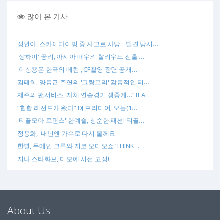
많이 본 기사
정인아, 스카이다이빙 중 사고로 사망…발견 당시…
'상하이' 공리, 아시아 배우의 할리우드 진출 …
'이청용은 한국의 베컴', CF촬영 장면 공개…
김태희, 양동근 주연의 '그랑프리' 감동적인 티…
제주의 팬서비스, 자체 연습경기 생중계…“TEA…
“힙합 레전드가 왔다” DJ 프리미어, 오늘(1…
'티끌모아 로맨스' 한예슬, 청순한 패션! 티끌…
정용화, '내년엔 가수로 다시 올께요'
한별, 두메인 크루와 지코 오디오쇼 ‘THINK…
지나 스타화보, 미모에 시선 고정!
About Us