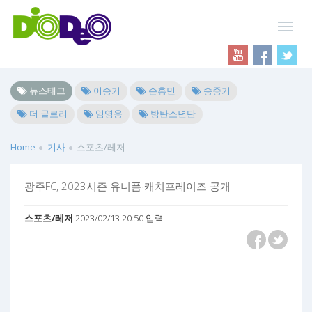
뉴스태그
이승기
손흥민
송중기
더 글로리
임영웅
방탄소년단
Home
기사
스포츠/레저
광주FC, 2023시즌 유니폼·캐치프레이즈 공개
스포츠/레저
2023/02/13 20:50 입력