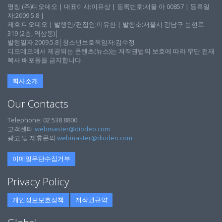
명칭:(주)디오데오 | 대표이사:이유상 | 등록번호:서울 아 00857 | 등록일
자:2009.5.8 |
제호:디오데오 | 발행인/편집인:이유찬 | 발행소:서울시 강남구 논현로
319 (2층, 역삼동)│
발행일자:2009.5.8│청소년보호책임자:김수정
디오데오에서 제공되는 콘텐츠(뉴스)는 저작권법의 보호에 따라 무단 전재
복사 배포등을 금지합니다.
회사소개
Our Contacts
Telephone: 02 538 8800
고객센터
webmaster@diodeo.com
광고 및 제휴문의
webmaster@diodeo.com
이메일무단수집거부
Privacy Policy
개인정보보호정책
저작권규약