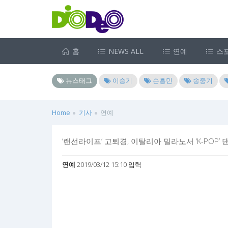
홈
NEWS ALL
연예
스
뉴스태그
이승기
손흥민
송중기
Home
기사
연예
‘랜선라이프’ 고퇴경, 이탈리아 밀라노서 ‘K-POP’ 
연예
2019/03/12 15:10 입력