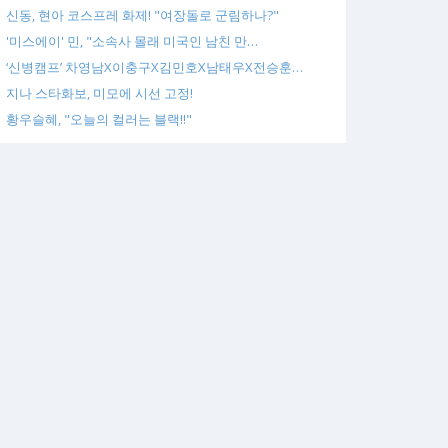
신동, 현아 코스프레 화제! "여장돌로 군림하나?"
'미스에이' 민, "소속사 몰래 미국인 남친 만…
‘신병캠프’ 차영남X이충구X김민호X남태우X전승훈…
지나 스타화보, 미모에 시선 고정!
황우슬혜, "오늘의 컬러는 블랙!!"