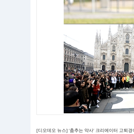
[디오데오 뉴스] ‘춤추는 약사’ 크리에이터 고퇴경이