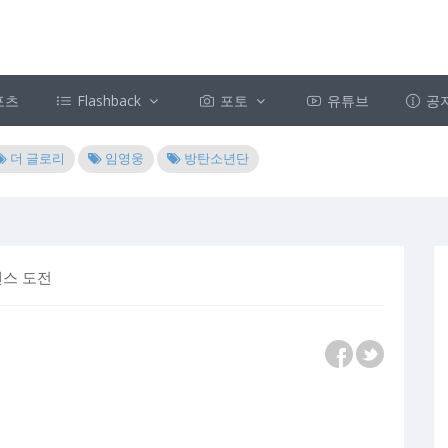
포츠
Flashback
포토
유튜브
공
더 글로리
임영웅
방탄소년단
댄스 도전