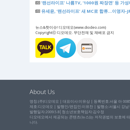
‘랜선라이프’ 나름TV, ‘1000원 짜장면’ 등 
유세윤, ‘랜선라이프’ 새 MC로 합류…이영자-J
뉴스&핫이슈! 디오데오(www.diodeo.com)
Copyrightⓒ 디오데오. 무단전재 및 재배포 금지
About Us
명칭:(주)디오데오 | 대표이사:이유상 | 등록번호:서울 아 00857 
제호:디오데오 | 발행인/편집인:이유찬 | 발행소:서울시 강남구 논
발행일자:2009.5.8│청소년보호책임자:김수정
디오데오에서 제공되는 콘텐츠(뉴스)는 저작권법의 보호에 따
니다.