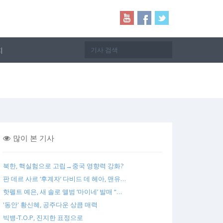
지
많이 본 기사
북한, 핵실험으로 고립→중국 영향력 강화?
판 데르 사르 ‘후계자’ 다비드 데 헤아, 맨유…
핫펠트 예은, 새 솔로 앨범 ‘마이네’ 발매 “…
'동안' 황신혜, 공주다운 상큼 매력
빅뱅-T.O.P, 진지한 표정으로