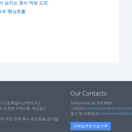
가성비 넘치는 중식 먹방 도전
R과 ‘환상호흡’
Our Contacts
| 등록일자:2009.5.8 |
Telephone: 02 538 8800
현로 319 (2층, 역삼동)│
고객센터
webmaster@diodeo.com
광고 및 제휴문의
webmaster@diod
라 무단 전재 복사 배포등을 금지합
이메일무단수집거부